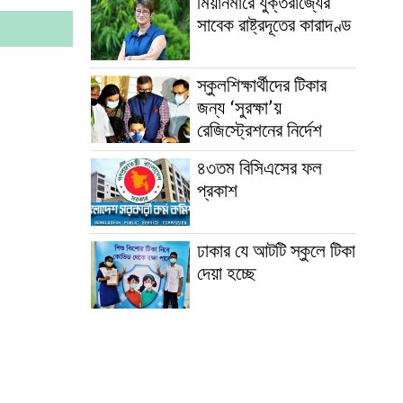
মিয়ানমারে যুক্তরাজ্যের
সাবেক রাষ্ট্রদূতের কারাদণ্ড
স্কুলশিক্ষার্থীদের টিকার
জন্য ‘সুরক্ষা’য়
রেজিস্ট্রেশনের নির্দেশ
৪৩তম বিসিএসের ফল
প্রকাশ
ঢাকার যে আটটি স্কুলে টিকা
দেয়া হচ্ছে