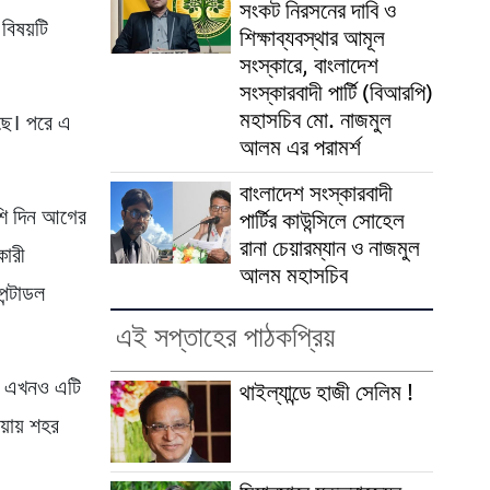
সংকট নিরসনের দাবি ও
বিষয়টি
শিক্ষাব্যবস্থার আমূল
সংস্কারে, বাংলাদেশ
সংস্কারবাদী পার্টি (বিআরপি)
মহাসচিব মো. নাজমুল
়েছে। পরে এ
আলম এর পরামর্শ
বাংলাদেশ সংস্কারবাদী
বেশি দিন আগের
পার্টির কাউন্সিলে সোহেল
রানা চেয়ারম্যান ও নাজমুল
কারী
আলম মহাসচিব
েন্টাডল
এই সপ্তাহের পাঠকপ্রিয়
তে এখনও এটি
থাইল্যান্ডে হাজী সেলিম !
য়ায় শহর