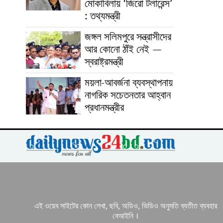
মোকাবিলায় ‘জিরো টলারেন্স’
: তথ্যমন্ত্রী
জঙ্গল সলিমপুরে সন্ত্রাসীদের
আর কোনো ঠাঁই নেই —
স্বরাষ্ট্রমন্ত্রী
ময়লা-আবর্জনা ব্যবস্থাপনায়
নাগরিক সচেতনতার আহ্বান
প্রধানমন্ত্রীর
এই ওয়েব সাইটের কোন লেখা, ছবি, অডিও, ভিডিও অনুমতি ব্যতীত ব্যবহার
বেআইনি ।