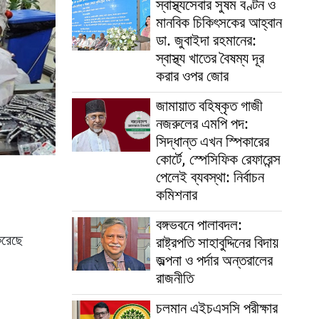
স্বাস্থ্যসেবার সুষম বণ্টন ও
মানবিক চিকিৎসকের আহ্বান
ডা. জুবাইদা রহমানের:
স্বাস্থ্য খাতের বৈষম্য দূর
করার ওপর জোর
জামায়াত বহিষ্কৃত গাজী
নজরুলের এমপি পদ:
সিদ্ধান্ত এখন স্পিকারের
কোর্টে, স্পেসিফিক রেফারেন্স
পেলেই ব্যবস্থা: নির্বাচন
কমিশনার
বঙ্গভবনে পালাবদল:
করেছে
রাষ্ট্রপতি সাহাবুদ্দিনের বিদায়
জল্পনা ও পর্দার অন্তরালের
রাজনীতি
চলমান এইচএসসি পরীক্ষার