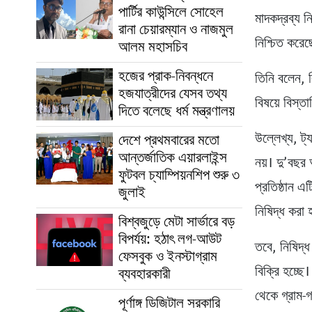
পার্টির কাউন্সিলে সোহেল
মাদকদ্রব্য ন
রানা চেয়ারম্যান ও নাজমুল
নিশ্চিত করে
আলম মহাসচিব
হজের প্রাক-নিবন্ধনে
তিনি বলেন, ব
হজযাত্রীদের যেসব তথ্য
বিষয়ে বিস্ত
দিতে বলেছে ধর্ম মন্ত্রণালয়
উল্লেখ্য, ট্
দেশে প্রথমবারের মতো
আন্তর্জাতিক এয়ারলাইন্স
নয়। দু’বছর
ফুটবল চ্যাম্পিয়নশিপ শুরু ৩
প্রতিষ্ঠান এ
জুলাই
নিষিদ্ধ করা
বিশ্বজুড়ে মেটা সার্ভারে বড়
বিপর্যয়: হঠাৎ লগ-আউট
তবে, নিষিদ্
ফেসবুক ও ইনস্টাগ্রাম
বিক্রি হচ্ছে
ব্যবহারকারী
থেকে গ্রাম-গ
পূর্ণাঙ্গ ডিজিটাল সরকারি