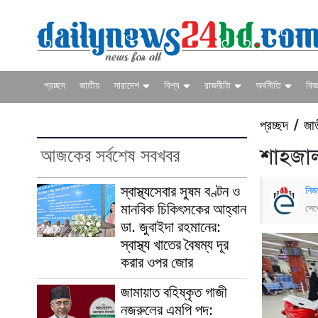
প্রচ্ছদ
জাতীয়
সারাদেশ
বিশ্ব
রাজনীতি
অর্থনীতি
বিজ্
প্রচ্ছদ
জা
/
আজকের সর্বশেষ সবখবর
শাহজাল
স্বাস্থ্যসেবার সুষম বণ্টন ও
নিজ
মানবিক চিকিৎসকের আহ্বান
সেপ
ডা. জুবাইদা রহমানের:
স্বাস্থ্য খাতের বৈষম্য দূর
করার ওপর জোর
জামায়াত বহিষ্কৃত গাজী
নজরুলের এমপি পদ: