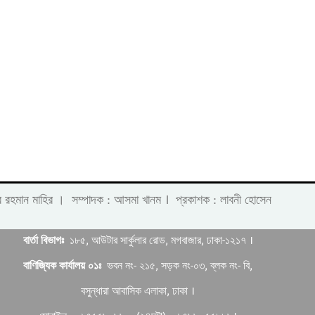
।
 লাবীব রহমান মাহির । সম্পাদক : আসমা খানম
প্রকাশক : লাবনী হোসেন
বার্তা বিভাগঃ
১৮৫, আউটার সার্কুলার রোড, মগবাজার, ঢাকা-১২১৭ ।
বাণিজ্যিক কার্যালয় ০১ঃ
ভবন নং- ২১৫, সড়ক নং-০৩, ব্লক নং- বি,
বসুন্ধারা আবাসিক এলাকা, ঢাকা ।