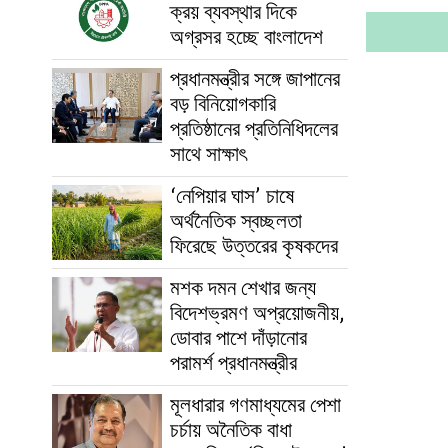
ক্রয় ব্যবস্থার দিকে
অগ্রসর হচ্ছে বাংলাদেশ
প্রধানমন্ত্রীর সঙ্গে জাপানের
বড় বিনিয়োগকারি
প্রতিষ্ঠানের প্রতিনিধিদলের
সাথে সাক্ষাৎ
‘নেপিয়ার ঘাস’ চাষে
অর্থনৈতিক স্বচ্ছলতা
ফিরেছে উত্তরের কৃষকদের
মশক দমন শেখার জন্য
বিদেশভ্রমণ অপ্রয়োজনীয়,
ডোবার পাশে দাঁড়ানোর
পরামর্শ প্রধানমন্ত্রীর
মূলধারার গণমাধ্যমের পেশা
চর্চায় অনৈতিক বাধা