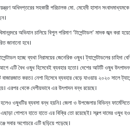
িয়ন্ত্রণ অধিদপ্তরের সহকারী পরিচালক মো. মেহেদী হাসান সংবাদমাধ্যমকে 
ছেন।
িমানবন্দরে অভিযান চালিয়ে বিপুল পরিমাণ ‘টাপেন্টাডল’ মাদক জব্দ করা হয
ারিত জানানো হবে।
যাপেন্টাডল হচ্ছে ব্যথা নিরাময়ের জেনেরিক ওষুধ। ট্যাপেন্টাডলের চাহিদা 
 আগে এটি বৈধ ওষুধ হিসেবেই ব্যবহার হতো। দেশের আটটি ওষুধ উৎপাদন
টি বাজারজাত করত। নেশা হিসেবে ব্যবহার বেড়ে যাওয়ায় ২০২০ সালে ট্যাপ
 হয়। এরপর থেকে দেশীয়ভাবে এর উৎপাদন বন্ধ রয়েছে।
ধ হলেও ওষুধটির ব্যবসা বন্ধ হয়নি। জেলা ও উপজেলার বিভিন্ন ফার্মেসি
। এছাড়া গোপনে হাতে হাতে এর বিক্রি তো রয়েছেই। স্বল্প দামের ওষুধ হও
ঞ্জে সবার অগোচরে এটি ছড়িয়ে পড়েছে।