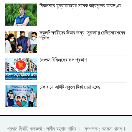
মিয়ানমারে যুক্তরাজ্যের সাবেক রাষ্ট্রদূতের কারাদণ্ড
স্কুলশিক্ষার্থীদের টিকার জন্য ‘সুরক্ষা’য় রেজিস্ট্রেশনের
নির্দেশ
৪৩তম বিসিএসের ফল প্রকাশ
ঢাকার যে আটটি স্কুলে টিকা দেয়া হচ্ছে
।
প্রধান নির্বাহী কর্মকর্তা : লাবীব রহমান মাহির । সম্পাদক : আসমা খানম