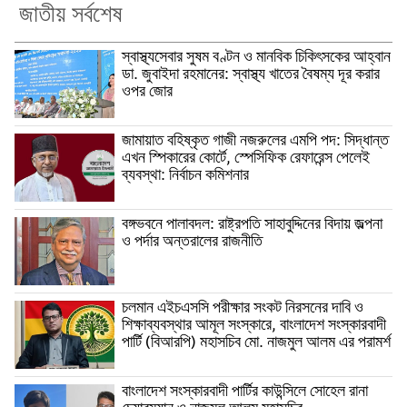
জাতীয় সর্বশেষ
স্বাস্থ্যসেবার সুষম বণ্টন ও মানবিক চিকিৎসকের আহ্বান
ডা. জুবাইদা রহমানের: স্বাস্থ্য খাতের বৈষম্য দূর করার
ওপর জোর
জামায়াত বহিষ্কৃত গাজী নজরুলের এমপি পদ: সিদ্ধান্ত
এখন স্পিকারের কোর্টে, স্পেসিফিক রেফারেন্স পেলেই
ব্যবস্থা: নির্বাচন কমিশনার
বঙ্গভবনে পালাবদল: রাষ্ট্রপতি সাহাবুদ্দিনের বিদায় জল্পনা
ও পর্দার অন্তরালের রাজনীতি
চলমান এইচএসসি পরীক্ষার সংকট নিরসনের দাবি ও
শিক্ষাব্যবস্থার আমূল সংস্কারে, বাংলাদেশ সংস্কারবাদী
পার্টি (বিআরপি) মহাসচিব মো. নাজমুল আলম এর পরামর্শ
বাংলাদেশ সংস্কারবাদী পার্টির কাউন্সিলে সোহেল রানা