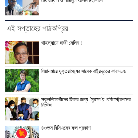
চেয়ারম্যান ও নাজমুল আলম মহাসচিব
এই সপ্তাহের পাঠকপ্রিয়
থাইল্যান্ডে হাজী সেলিম !
মিয়ানমারে যুক্তরাজ্যের সাবেক রাষ্ট্রদূতের কারাদণ্ড
স্কুলশিক্ষার্থীদের টিকার জন্য ‘সুরক্ষা’য় রেজিস্ট্রেশনের
নির্দেশ
৪৩তম বিসিএসের ফল প্রকাশ