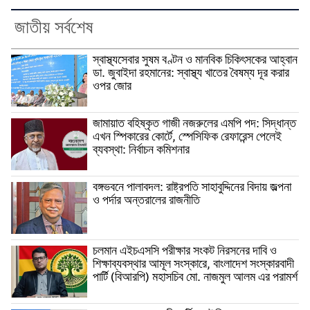
জাতীয় সর্বশেষ
স্বাস্থ্যসেবার সুষম বণ্টন ও মানবিক চিকিৎসকের আহ্বান
ডা. জুবাইদা রহমানের: স্বাস্থ্য খাতের বৈষম্য দূর করার
ওপর জোর
জামায়াত বহিষ্কৃত গাজী নজরুলের এমপি পদ: সিদ্ধান্ত
এখন স্পিকারের কোর্টে, স্পেসিফিক রেফারেন্স পেলেই
ব্যবস্থা: নির্বাচন কমিশনার
বঙ্গভবনে পালাবদল: রাষ্ট্রপতি সাহাবুদ্দিনের বিদায় জল্পনা
ও পর্দার অন্তরালের রাজনীতি
চলমান এইচএসসি পরীক্ষার সংকট নিরসনের দাবি ও
শিক্ষাব্যবস্থার আমূল সংস্কারে, বাংলাদেশ সংস্কারবাদী
পার্টি (বিআরপি) মহাসচিব মো. নাজমুল আলম এর পরামর্শ