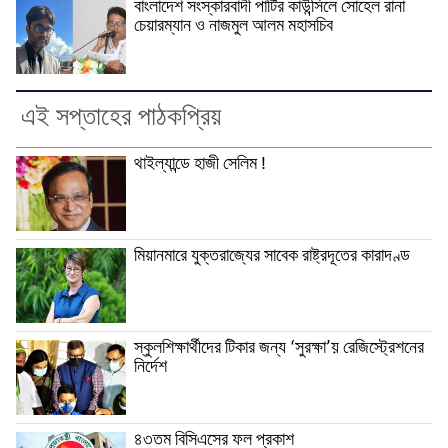
বাংলাদেশ সংস্কারবাদী পার্টির কাউন্সিলে সোহেল রানা
চেয়ারম্যান ও নাজমুল আলম মহাসচিব
এই সপ্তাহের পাঠকপ্রিয়
থাইল্যান্ডে হাজী সেলিম !
মিয়ানমারে যুক্তরাজ্যের সাবেক রাষ্ট্রদূতের কারাদণ্ড
স্কুলশিক্ষার্থীদের টিকার জন্য ‘সুরক্ষা’য় রেজিস্ট্রেশনের
নির্দেশ
৪৩তম বিসিএসের ফল প্রকাশ