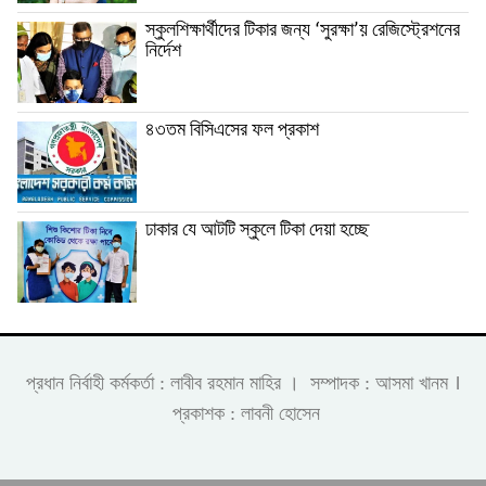
স্কুলশিক্ষার্থীদের টিকার জন্য ‘সুরক্ষা’য় রেজিস্ট্রেশনের
নির্দেশ
৪৩তম বিসিএসের ফল প্রকাশ
ঢাকার যে আটটি স্কুলে টিকা দেয়া হচ্ছে
।
প্রধান নির্বাহী কর্মকর্তা : লাবীব রহমান মাহির । সম্পাদক : আসমা খানম
প্রকাশক : লাবনী হোসেন