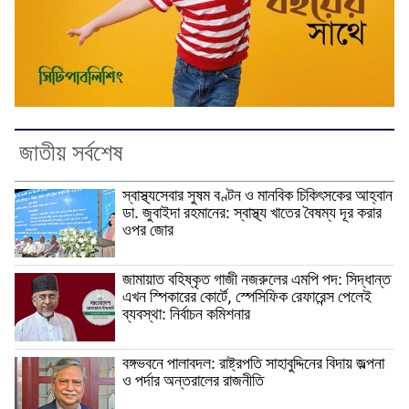
জাতীয় সর্বশেষ
স্বাস্থ্যসেবার সুষম বণ্টন ও মানবিক চিকিৎসকের আহ্বান
ডা. জুবাইদা রহমানের: স্বাস্থ্য খাতের বৈষম্য দূর করার
ওপর জোর
জামায়াত বহিষ্কৃত গাজী নজরুলের এমপি পদ: সিদ্ধান্ত
এখন স্পিকারের কোর্টে, স্পেসিফিক রেফারেন্স পেলেই
ব্যবস্থা: নির্বাচন কমিশনার
বঙ্গভবনে পালাবদল: রাষ্ট্রপতি সাহাবুদ্দিনের বিদায় জল্পনা
ও পর্দার অন্তরালের রাজনীতি