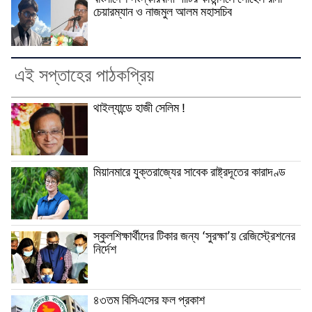
বাংলাদেশ সংস্কারবাদী পার্টির কাউন্সিলে সোহেল রানা
চেয়ারম্যান ও নাজমুল আলম মহাসচিব
এই সপ্তাহের পাঠকপ্রিয়
থাইল্যান্ডে হাজী সেলিম !
মিয়ানমারে যুক্তরাজ্যের সাবেক রাষ্ট্রদূতের কারাদণ্ড
স্কুলশিক্ষার্থীদের টিকার জন্য ‘সুরক্ষা’য় রেজিস্ট্রেশনের
নির্দেশ
৪৩তম বিসিএসের ফল প্রকাশ