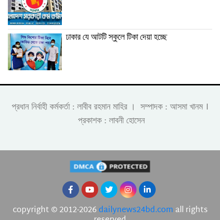
ঢাকার যে আটটি স্কুলে টিকা দেয়া হচ্ছে
।
প্রধান নির্বাহী কর্মকর্তা : লাবীব রহমান মাহির । সম্পাদক : আসমা খানম
প্রকাশক : লাবনী হোসেন
copyright © 2012-2026
dailynews24bd.com
all rights