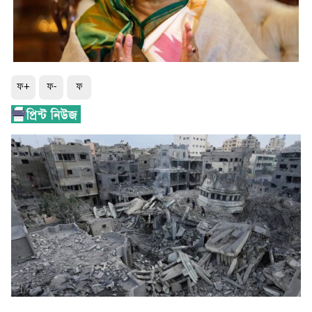
ফ+
ফ-
ফ