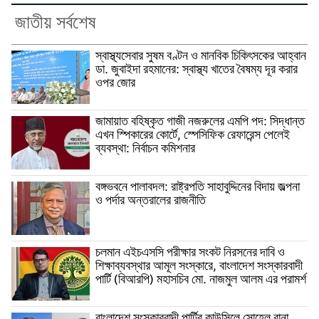
জাতীয় সর্বশেষ
স্বাস্থ্যসেবার সুষম বণ্টন ও মানবিক চিকিৎসকের আহ্বান
ডা. জুবাইদা রহমানের: স্বাস্থ্য খাতের বৈষম্য দূর করার
ওপর জোর
জামায়াত বহিষ্কৃত গাজী নজরুলের এমপি পদ: সিদ্ধান্ত
এখন স্পিকারের কোর্টে, স্পেসিফিক রেফারেন্স পেলেই
ব্যবস্থা: নির্বাচন কমিশনার
বঙ্গভবনে পালাবদল: রাষ্ট্রপতি সাহাবুদ্দিনের বিদায় জল্পনা
ও পর্দার অন্তরালের রাজনীতি
চলমান এইচএসসি পরীক্ষার সংকট নিরসনের দাবি ও
শিক্ষাব্যবস্থার আমূল সংস্কারে, বাংলাদেশ সংস্কারবাদী
পার্টি (বিআরপি) মহাসচিব মো. নাজমুল আলম এর পরামর্শ