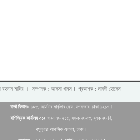
।
 লাবীব রহমান মাহির । সম্পাদক : আসমা খানম
প্রকাশক : লাবনী হোসেন
বার্তা বিভাগঃ
১৮৫, আউটার সার্কুলার রোড, মগবাজার, ঢাকা-১২১৭ ।
বাণিজ্যিক কার্যালয় ০১ঃ
ভবন নং- ২১৫, সড়ক নং-০৩, ব্লক নং- বি,
বসুন্ধারা আবাসিক এলাকা, ঢাকা ।