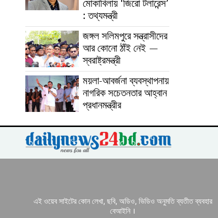
মোকাবিলায় ‘জিরো টলারেন্স’
: তথ্যমন্ত্রী
জঙ্গল সলিমপুরে সন্ত্রাসীদের
আর কোনো ঠাঁই নেই —
স্বরাষ্ট্রমন্ত্রী
ময়লা-আবর্জনা ব্যবস্থাপনায়
নাগরিক সচেতনতার আহ্বান
প্রধানমন্ত্রীর
এই ওয়েব সাইটের কোন লেখা, ছবি, অডিও, ভিডিও অনুমতি ব্যতীত ব্যবহার
বেআইনি ।