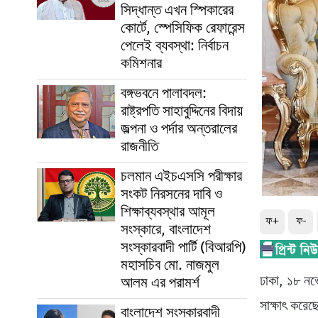
সিদ্ধান্ত এখন স্পিকারের
কোর্টে, স্পেসিফিক রেফারেন্স
পেলেই ব্যবস্থা: নির্বাচন
কমিশনার
বঙ্গভবনে পালাবদল:
রাষ্ট্রপতি সাহাবুদ্দিনের বিদায়
জল্পনা ও পর্দার অন্তরালের
রাজনীতি
চলমান এইচএসসি পরীক্ষার
সংকট নিরসনের দাবি ও
শিক্ষাব্যবস্থার আমূল
ফ+
ফ-
সংস্কারে, বাংলাদেশ
সংস্কারবাদী পার্টি (বিআরপি)
মহাসচিব মো. নাজমুল
ঢাকা, ১৮ নভে
আলম এর পরামর্শ
সাক্ষাৎ করেছে
বাংলাদেশ সংস্কারবাদী