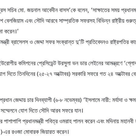
প্রেস সচিব মো. জয়নাল আবেদীন বাসস’কে বলেন, ‘সাক্ষাতের সময় প্রধানমন্ত
বেলজিয়াম এবং সৌদি আরবে সাম্প্রতিক সফরসহ বিভিন্ন রাষ্ট্রীয় গুরুত্বপ
না করেন।’
মন্ত্রী ব্রাসেলস ও জেদ্দা সফর সংক্রান্ত দু’টি প্রতিবেদনও রাষ্ট্রপতির ক
ী ইউরোপীয় কমিশনের প্রেসিডেন্ট উরসুলা ভন ডার লেইনের আমন্ত্রণে ‘গ্লো
গ দিতে তিনদিনের (২৫-২৭ অক্টোবর) সরকারি সফরে গত ২৪ অক্টোবর বে
্রধান জেদ্দায় চার দিনব্যাপী (৬-৮ নভেম্বর) ‘ইসলামে নারী: মর্যাদা ও ক্ষম
ক সম্মেলনে যোগ দিতে সৌদি আরব সফরে যান।
নের পাশাপাশি প্রধানমন্ত্রী পবিত্র ওমরাহ পালন করেন এবং মদিনায় মহানব
া.)-এর রওজা মোবারক জিয়ারত করেন।