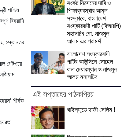
সংকট নিরসনের দাবি ও
্রী পশ্চিম
শিক্ষাব্যবস্থার আমূল
সংস্কারে, বাংলাদেশ
ূর্ণ বিষয়াদি
সংস্কারবাদী পার্টি (বিআরপি)
মহাসচিব মো. নাজমুল
আলম এর পরামর্শ
াছে হস্তান্তর
বাংলাদেশ সংস্কারবাদী
পার্টির কাউন্সিলে সোহেল
বাল গেটওয়ে
রানা চেয়ারম্যান ও নাজমুল
লজিয়াম
আলম মহাসচিব
এই সপ্তাহের পাঠকপ্রিয়
তায়ন’ শীর্ষক
থাইল্যান্ডে হাজী সেলিম !
ী হযরত