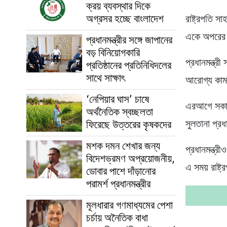
ক্রয় ব্যবস্থার দিকে
অগ্রসর হচ্ছে বাংলাদেশ
রাষ্ট্রপতি স
একে অপরের স
প্রধানমন্ত্রীর সঙ্গে জাপানের
বড় বিনিয়োগকারি
প্রধানমন্ত্রী
প্রতিষ্ঠানের প্রতিনিধিদলের
সাথে সাক্ষাৎ
আরোগ্য কাম
‘নেপিয়ার ঘাস’ চাষে
এরআগে সকাল ১
অর্থনৈতিক স্বচ্ছলতা
ফিরেছে উত্তরের কৃষকদের
সুলতানা প্রধ
মশক দমন শেখার জন্য
প্রধানমন্ত্র
বিদেশভ্রমণ অপ্রয়োজনীয়,
এ সময় রাষ্ট
ডোবার পাশে দাঁড়ানোর
পরামর্শ প্রধানমন্ত্রীর
মূলধারার গণমাধ্যমের পেশা
চর্চায় অনৈতিক বাধা