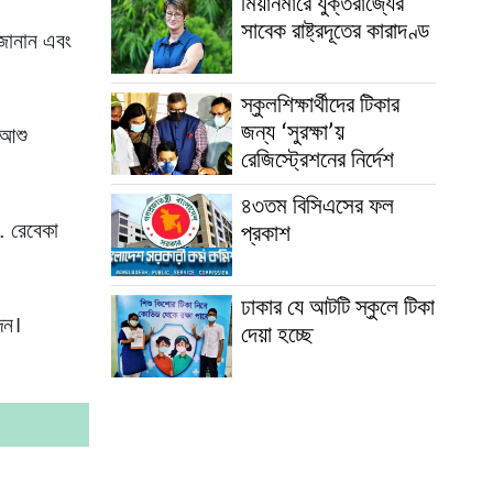
মিয়ানমারে যুক্তরাজ্যের
সাবেক রাষ্ট্রদূতের কারাদণ্ড
দ জানান এবং
স্কুলশিক্ষার্থীদের টিকার
জন্য ‘সুরক্ষা’য়
র আশু
রেজিস্ট্রেশনের নির্দেশ
৪৩তম বিসিএসের ফল
ড. রেবেকা
প্রকাশ
ঢাকার যে আটটি স্কুলে টিকা
দেন।
দেয়া হচ্ছে