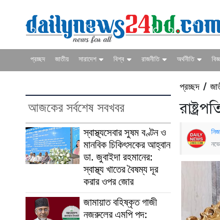
প্রচ্ছদ
জাতীয়
সারাদেশ
বিশ্ব
রাজনীতি
অর্থনীতি
বিজ্
প্রচ্ছদ
জা
/
আজকের সর্বশেষ সবখবর
রাষ্ট্রপ
স্বাস্থ্যসেবার সুষম বণ্টন ও
নিজ
মানবিক চিকিৎসকের আহ্বান
নভে
ডা. জুবাইদা রহমানের:
স্বাস্থ্য খাতের বৈষম্য দূর
করার ওপর জোর
জামায়াত বহিষ্কৃত গাজী
নজরুলের এমপি পদ: