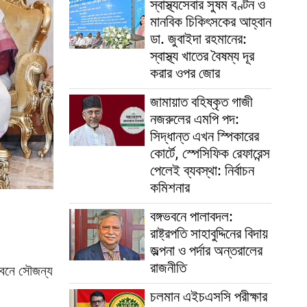
স্বাস্থ্যসেবার সুষম বণ্টন ও
মানবিক চিকিৎসকের আহ্বান
ডা. জুবাইদা রহমানের:
স্বাস্থ্য খাতের বৈষম্য দূর
করার ওপর জোর
জামায়াত বহিষ্কৃত গাজী
নজরুলের এমপি পদ:
সিদ্ধান্ত এখন স্পিকারের
কোর্টে, স্পেসিফিক রেফারেন্স
পেলেই ব্যবস্থা: নির্বাচন
কমিশনার
বঙ্গভবনে পালাবদল:
রাষ্ট্রপতি সাহাবুদ্দিনের বিদায়
জল্পনা ও পর্দার অন্তরালের
রাজনীতি
গভবনে সৌজন্য
চলমান এইচএসসি পরীক্ষার