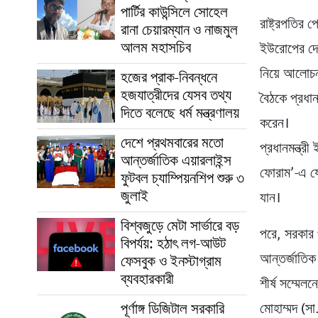
পার্টির কাউন্সিলে সোহেল
রাষ্ট্রপতির 
রানা চেয়ারম্যান ও নাজমুল
আলম মহাসচিব
ইউরোপের দেশ 
নিয়ে আলোচ
হজের প্রাক-নিবন্ধনে
হজযাত্রীদের যেসব তথ্য
বৈঠকে প্রধান
দিতে বলেছে ধর্ম মন্ত্রণালয়
করেন।
দেশে প্রথমবারের মতো
প্রধানমন্ত্র
আন্তর্জাতিক এয়ারলাইন্স
ফোরাম’-এ যো
ফুটবল চ্যাম্পিয়নশিপ শুরু ৩
জুলাই
যান।
বিশ্বজুড়ে মেটা সার্ভারে বড়
পরে, সরকার প
বিপর্যয়: হঠাৎ লগ-আউট
আন্তর্জাতি
ফেসবুক ও ইনস্টাগ্রাম
ব্যবহারকারী
শীর্ষ সম্মেল
পূর্ণাঙ্গ ডিজিটাল সরকারি
মোহাম্মদ (স