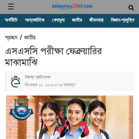
অর্থনীতি
আন্তর্জাতিক
খেলাধুলা
জাতীয়
জীবনধারা
বিজ্ঞান-প্রযুক্তি
প্রচ্ছদ
জাতীয়
/
এসএসসি পরীক্ষা ফেব্রুয়ারির
মাঝামাঝি
নিজস্ব প্রতিবেদক
ডিসেম্বর ১০, ২০২৩ ৫:১৬ অপরাহ্ণ