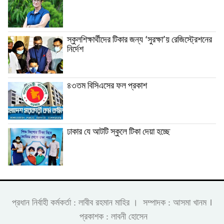
স্কুলশিক্ষার্থীদের টিকার জন্য ‘সুরক্ষা’য় রেজিস্ট্রেশনের
নির্দেশ
৪৩তম বিসিএসের ফল প্রকাশ
ঢাকার যে আটটি স্কুলে টিকা দেয়া হচ্ছে
।
প্রধান নির্বাহী কর্মকর্তা : লাবীব রহমান মাহির । সম্পাদক : আসমা খানম
প্রকাশক : লাবনী হোসেন