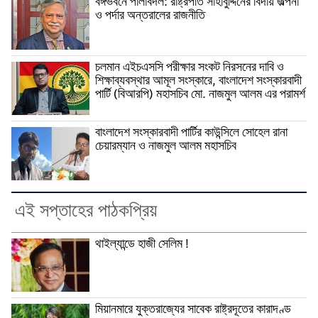
বঙ্গভবনে পালাবদল: রাষ্ট্রপতি সাহাবুদ্দিনের বিদায় জল্পনা
ও পর্দার অন্তরালের রাজনীতি
চলমান এইচএসসি পরীক্ষার সংকট নিরসনের দাবি ও
শিক্ষাব্যবস্থার আমূল সংস্কারে, বাংলাদেশ সংস্কারবাদী
পার্টি (বিআরপি) মহাসচিব মো. নাজমুল আলম এর পরামর্শ
বাংলাদেশ সংস্কারবাদী পার্টির কাউন্সিলে সোহেল রানা
চেয়ারম্যান ও নাজমুল আলম মহাসচিব
এই সপ্তাহের পাঠকপ্রিয়
থাইল্যান্ডে হাজী সেলিম !
মিয়ানমারে যুক্তরাজ্যের সাবেক রাষ্ট্রদূতের কারাদণ্ড