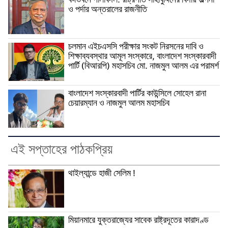
বঙ্গভবনে পালাবদল: রাষ্ট্রপতি সাহাবুদ্দিনের বিদায় জল্পনা
ও পর্দার অন্তরালের রাজনীতি
চলমান এইচএসসি পরীক্ষার সংকট নিরসনের দাবি ও
শিক্ষাব্যবস্থার আমূল সংস্কারে, বাংলাদেশ সংস্কারবাদী
পার্টি (বিআরপি) মহাসচিব মো. নাজমুল আলম এর পরামর্শ
বাংলাদেশ সংস্কারবাদী পার্টির কাউন্সিলে সোহেল রানা
চেয়ারম্যান ও নাজমুল আলম মহাসচিব
এই সপ্তাহের পাঠকপ্রিয়
থাইল্যান্ডে হাজী সেলিম !
মিয়ানমারে যুক্তরাজ্যের সাবেক রাষ্ট্রদূতের কারাদণ্ড