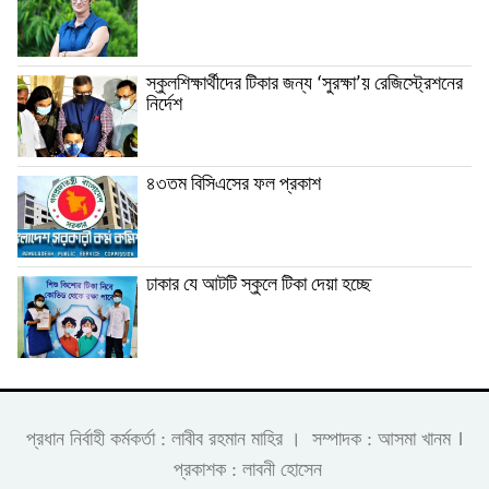
স্কুলশিক্ষার্থীদের টিকার জন্য ‘সুরক্ষা’য় রেজিস্ট্রেশনের
নির্দেশ
৪৩তম বিসিএসের ফল প্রকাশ
ঢাকার যে আটটি স্কুলে টিকা দেয়া হচ্ছে
।
প্রধান নির্বাহী কর্মকর্তা : লাবীব রহমান মাহির । সম্পাদক : আসমা খানম
প্রকাশক : লাবনী হোসেন