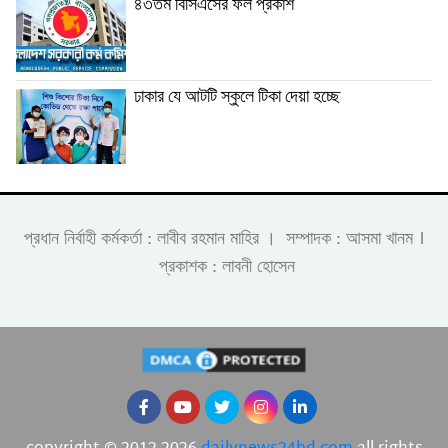
৪৩তম বিসিএসের ফল প্রকাশ
ঢাকার যে আটটি স্কুলে টিকা দেয়া হচ্ছে
।
প্রধান নির্বাহী কর্মকর্তা : লাবীব রহমান মাহির । সম্পাদক : আসমা খানম
প্রকাশক : লাবনী হোসেন