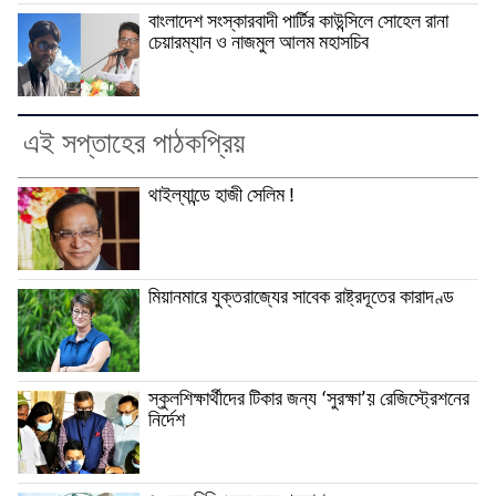
বাংলাদেশ সংস্কারবাদী পার্টির কাউন্সিলে সোহেল রানা
চেয়ারম্যান ও নাজমুল আলম মহাসচিব
এই সপ্তাহের পাঠকপ্রিয়
থাইল্যান্ডে হাজী সেলিম !
মিয়ানমারে যুক্তরাজ্যের সাবেক রাষ্ট্রদূতের কারাদণ্ড
স্কুলশিক্ষার্থীদের টিকার জন্য ‘সুরক্ষা’য় রেজিস্ট্রেশনের
নির্দেশ