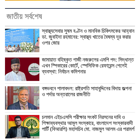
জাতীয় সর্বশেষ
স্বাস্থ্যসেবার সুষম বণ্টন ও মানবিক চিকিৎসকের আহ্বান
ডা. জুবাইদা রহমানের: স্বাস্থ্য খাতের বৈষম্য দূর করার
ওপর জোর
জামায়াত বহিষ্কৃত গাজী নজরুলের এমপি পদ: সিদ্ধান্ত
এখন স্পিকারের কোর্টে, স্পেসিফিক রেফারেন্স পেলেই
ব্যবস্থা: নির্বাচন কমিশনার
বঙ্গভবনে পালাবদল: রাষ্ট্রপতি সাহাবুদ্দিনের বিদায় জল্পনা
ও পর্দার অন্তরালের রাজনীতি
চলমান এইচএসসি পরীক্ষার সংকট নিরসনের দাবি ও
শিক্ষাব্যবস্থার আমূল সংস্কারে, বাংলাদেশ সংস্কারবাদী
পার্টি (বিআরপি) মহাসচিব মো. নাজমুল আলম এর পরামর্শ