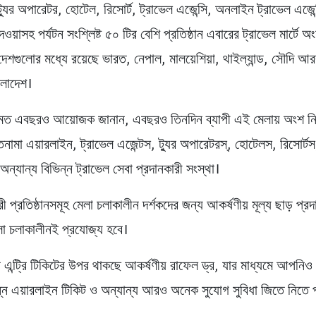
্যুর অপারেটর, হোটেল, রিসোর্ট, ট্রাভেল এজেন্সি, অনলাইন ট্রাভেল এজেন্
 দেওয়াসহ পর্যটন সংশ্লিষ্ট ৫০ টির বেশি প্রতিষ্ঠান এবারের ট্রাভেল মার্টে 
দেশগুলোর মধ্যে রয়েছে ভারত, নেপাল, মালয়েশিয়া, থাইল্যান্ড, সৌদি আ
লাদেশ।
 মত এবছরও আয়োজক জানান, এবছরও তিনদিন ব্যাপী এই মেলায় অংশ নি
াতনামা এয়ারলাইন, ট্রাভেল এজেন্টস, ট্যুর অপারেটরস্, হোটেলস, রিসোর্ট
ও অন্যান্য বিভিন্ন ট্রাভেল সেবা প্রদানকারী সংস্থা।
 প্রতিষ্ঠানসমূহ মেলা চলাকালীন দর্শকদের জন্য আকর্ষণীয় মূল্য ছাড় প্রদ
েলা চলাকালীনই প্রযোজ্য হবে।
 এন্ট্রি টিকিটের উপর থাকছে আকর্ষণীয় রাফেল ড্র, যার মাধ্যমে আপনিও
ন্ন এয়ারলাইন টিকিট ও অন্যান্য আরও অনেক সুযোগ সুবিধা জিতে নিতে 