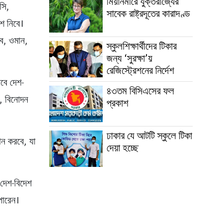
মিয়ানমারে যুক্তরাজ্যের
সি,
সাবেক রাষ্ট্রদূতের কারাদণ্ড
অংশ নিবে।
রব, ওমান,
স্কুলশিক্ষার্থীদের টিকার
জন্য ‘সুরক্ষা’য়
রেজিস্ট্রেশনের নির্দেশ
বে দেশ-
৪৩তম বিসিএসের ফল
স, বিনোদন
প্রকাশ
ঢাকার যে আটটি স্কুলে টিকা
ান করবে, যা
দেয়া হচ্ছে
 দেশ-বিদেশ
পারেন।