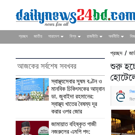
প্রচ্ছদ
জাতীয়
সারাদেশ
বিশ্ব
রাজনীতি
অর্থনীতি
বিজ্
প্রচ্ছদ
জা
/
আজকের সর্বশেষ সবখবর
শুরু হচ
হোটেল
স্বাস্থ্যসেবার সুষম বণ্টন ও
মানবিক চিকিৎসকের আহ্বান
নিজ
ডা. জুবাইদা রহমানের:
ডিস
স্বাস্থ্য খাতের বৈষম্য দূর
করার ওপর জোর
জামায়াত বহিষ্কৃত গাজী
নজরুলের এমপি পদ: