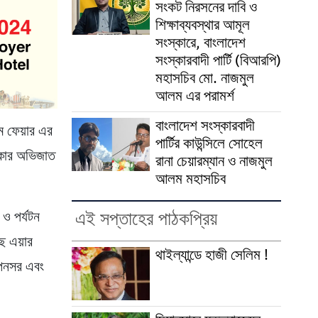
সংকট নিরসনের দাবি ও
শিক্ষাব্যবস্থার আমূল
সংস্কারে, বাংলাদেশ
সংস্কারবাদী পার্টি (বিআরপি)
মহাসচিব মো. নাজমুল
আলম এর পরামর্শ
বাংলাদেশ সংস্কারবাদী
জম ফেয়ার এর
পার্টির কাউন্সিলে সোহেল
াকার অভিজাত
রানা চেয়ারম্যান ও নাজমুল
আলম মহাসচিব
এই সপ্তাহের পাঠকপ্রিয়
 ও পর্যটন
ে এয়ার
থাইল্যান্ডে হাজী সেলিম !
স্পনসর এবং