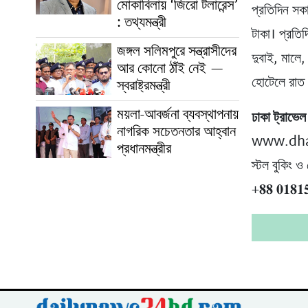
মোকাবিলায় ‘জিরো টলারেন্স’
প্রতিদিন সকা
: তথ্যমন্ত্রী
টাকা। প্রতিদ
জঙ্গল সলিমপুরে সন্ত্রাসীদের
দুবাই, মালে,
আর কোনো ঠাঁই নেই —
হোটেলে রাত থ
স্বরাষ্ট্রমন্ত্রী
ময়লা-আবর্জনা ব্যবস্থাপনায়
ঢাকা ট্রাভেল
নাগরিক সচেতনতার আহ্বান
www.dha
প্রধানমন্ত্রীর
স্টল বুকিং ও
+𝟖𝟖 𝟎𝟏𝟖𝟏