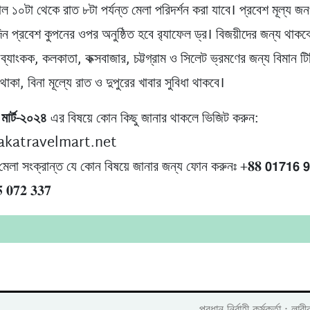
ল ১০টা থেকে রাত ৮টা পর্যন্ত মেলা পরিদর্শন করা যাবে। প্রবেশ মূল্য জ
িন প্রবেশ কুপনের ওপর অনুষ্ঠিত হবে র‍্যাফেল ড্র। বিজয়ীদের জন্য থাকব
 ব্যাংকক, কলকাতা, কক্সবাজার, চট্টগ্রাম ও সিলেট ভ্রমণের জন্য বিমান ট
াকা, বিনা মূল্যে রাত ও দুপুরের খাবার সুবিধা থাকবে।
 মার্ট-২০২৪
এর বিষয়ে কোন কিছু জানার থাকলে ভিজিট করুন:
katravelmart.net
 মেলা সংক্রান্ত যে কোন বিষয়ে জানার জন্য ফোন করুনঃ +𝟖𝟖 𝟬𝟭𝟳𝟭𝟲 𝟵𝟳
 𝟎𝟕𝟐 𝟑𝟑𝟕
প্রধান নির্বাহী কর্মকর্তা :