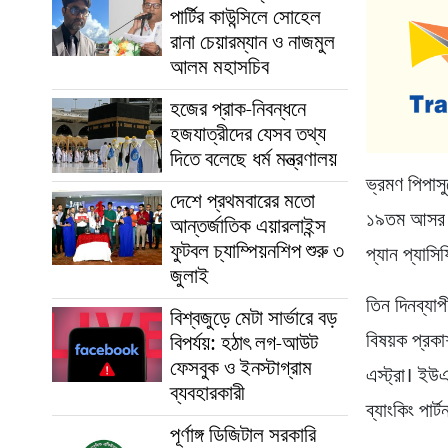
পার্টির কাউন্সিলে সোহেল
রানা চেয়ারম্যান ও নাজমুল
আলম মহাসচিব
হজের প্রাক-নিবন্ধনে
হজযাত্রীদের যেসব তথ্য
দিতে বলেছে ধর্ম মন্ত্রণালয়
ভ্রমণ পিপাসু
দেশে প্রথমবারের মতো
১৯তম আসর “ঢ
আন্তর্জাতিক এয়ারলাইন্স
ফুটবল চ্যাম্পিয়নশিপ শুরু ৩
প্যান প্যাসি
জুলাই
তিন দিনব্যা
বিশ্বজুড়ে মেটা সার্ভারে বড়
বিষয়ক প্রক
বিপর্যয়: হঠাৎ লগ-আউট
ফেসবুক ও ইনস্টাগ্রাম
এস্ট্রা। ইউএ
ব্যবহারকারী
ব্যাংকিং পার
পূর্ণাঙ্গ ডিজিটাল সরকারি