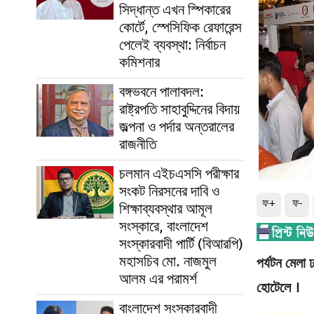
সিদ্ধান্ত এখন স্পিকারের
কোর্টে, স্পেসিফিক রেফারেন্স
পেলেই ব্যবস্থা: নির্বাচন
কমিশনার
বঙ্গভবনে পালাবদল:
রাষ্ট্রপতি সাহাবুদ্দিনের বিদায়
জল্পনা ও পর্দার অন্তরালের
রাজনীতি
চলমান এইচএসসি পরীক্ষার
সংকট নিরসনের দাবি ও
ফ+
ফ-
শিক্ষাব্যবস্থার আমূল
সংস্কারে, বাংলাদেশ
সংস্কারবাদী পার্টি (বিআরপি)
মহাসচিব মো. নাজমুল
পর্যটন মেলা 
আলম এর পরামর্শ
হোটেলে ।
বাংলাদেশ সংস্কারবাদী