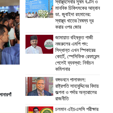
স্বাস্থ্যসেবার সুষম বণ্টন ও
মানবিক চিকিৎসকের আহ্বান
ডা. জুবাইদা রহমানের:
স্বাস্থ্য খাতের বৈষম্য দূর
করার ওপর জোর
জামায়াত বহিষ্কৃত গাজী
নজরুলের এমপি পদ:
সিদ্ধান্ত এখন স্পিকারের
কোর্টে, স্পেসিফিক রেফারেন্স
পেলেই ব্যবস্থা: নির্বাচন
কমিশনার
বঙ্গভবনে পালাবদল:
রাষ্ট্রপতি সাহাবুদ্দিনের বিদায়
জল্পনা ও পর্দার অন্তরালের
োনারগাঁ
রাজনীতি
চলমান এইচএসসি পরীক্ষার