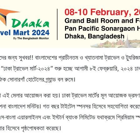
দের জন্য সুখবর!! বাংলাদেশের প্রাচীনতম ও খ্যাতনামা ট্রাভেল ও ট্যুরি
াকা ট্রাভেল মার্ট-২০২৪” শুরু হচ্ছে আগামী ৮ই ফেব্রুয়ারি, ২০২৪ ঢ
ফিক সোনারগাঁ হোটেলের গ্র্যান্ড বল রুমে।
পী এই মেলার আয়োজন করা হয়। ঢাকা ট্রাভেল মার্টের মূল আয়োজক ভ্রমণ
াশনা বাংলাদেশ মনিটর। গত বছর টাইটেল স্পনসর হিসেবে সহযোগিতা করেছ
স-বাংলা এয়ারলাইনস এবং ইস্টার্ন ব্যাংক লিমিটেড যথাক্রমে প্রিমিয়াম 
্টনার হিসেবে পৃষ্ঠপোষকতা করেছে।