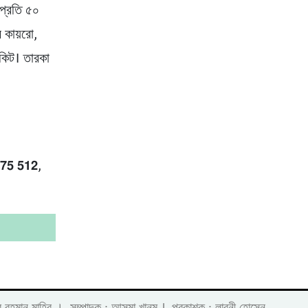
নপ্রতি ৫০
ে কায়রো,
িকিট। তারকা
𝟱 𝟱𝟭𝟮,
 লাবীব রহমান মাহির । সম্পাদক : আসমা খানম
প্রকাশক : লাবনী হোসেন