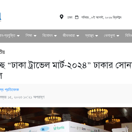
ঢাকা
শনিবার , ৮ই আগস্ট, ২০২৬ খ্রিস্টাব্দ
ঞান-প্রযুক্তি
শিক্ষা
বিনোদন
জীবনধারা
স্বাস্থ্য
খেলাধুলা
বিবি
তীয়
্ছে “ঢাকা ট্রাভেল মার্ট-২০২৪” ঢাকার সোন
ে
স্ব প্রতিবেদক
েম্বর ১৫, ২০২৩ ১০:২১ অপরাহ্ণ