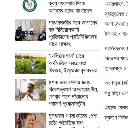
ক্রয় ব্যবস্থার দিকে
এয়ারলাইন, ট
অগ্রসর হচ্ছে বাংলাদেশ
স্বাস্থ্যসেবা
প্রধানমন্ত্রীর সঙ্গে জাপানের
অংশ নেওয়া 
বড় বিনিয়োগকারি
ইউএই ও বাং
প্রতিষ্ঠানের প্রতিনিধিদলের
সাথে সাক্ষাৎ
প্রতিবছরের
‘নেপিয়ার ঘাস’ চাষে
বিদেশের খ্য
অর্থনৈতিক স্বচ্ছলতা
কেন্দ্রসমূহ 
ফিরেছে উত্তরের কৃষকদের
মশক দমন শেখার জন্য
অংশগ্রহণকারী
বিদেশভ্রমণ অপ্রয়োজনীয়,
শুধু মাত্র ম
ডোবার পাশে দাঁড়ানোর
পরামর্শ প্রধানমন্ত্রীর
এছাড়া মেলার
মূলধারার গণমাধ্যমের পেশা
ভ্রমণে বিভি
চর্চায় অনৈতিক বাধা