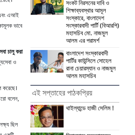
হয়েছে।
সংকট নিরসনের দাবি ও
শিক্ষাব্যবস্থার আমূল
স এবং এআই
সংস্কারে, বাংলাদেশ
সংস্কারবাদী পার্টি (বিআরপি)
্ষামূলক ভাবে
মহাসচিব মো. নাজমুল
আলম এর পরামর্শ
েবা চালু করা
বাংলাদেশ সংস্কারবাদী
পার্টির কাউন্সিলে সোহেল
থ্যসেবা ও
রানা চেয়ারম্যান ও নাজমুল
আলম মহাসচিব
প করেছে।
এই সপ্তাহের পাঠকপ্রিয়
আরো বলেন,
থাইল্যান্ডে হাজী সেলিম !
ক্ষ্য ছিল