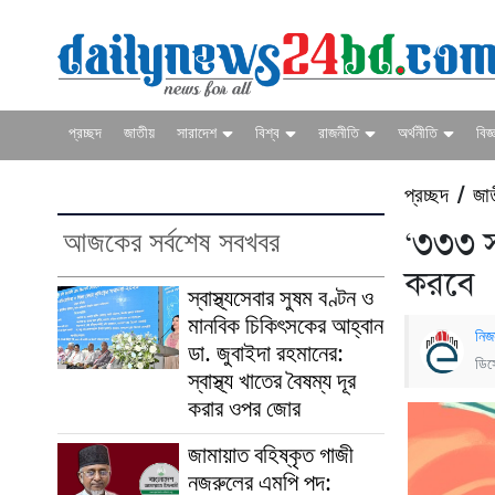
প্রচ্ছদ
জাতীয়
সারাদেশ
বিশ্ব
রাজনীতি
অর্থনীতি
বিজ্
প্রচ্ছদ
জা
/
আজকের সর্বশেষ সবখবর
‘৩৩৩ স
করবে
স্বাস্থ্যসেবার সুষম বণ্টন ও
মানবিক চিকিৎসকের আহ্বান
নিজ
ডা. জুবাইদা রহমানের:
ডিস
স্বাস্থ্য খাতের বৈষম্য দূর
করার ওপর জোর
জামায়াত বহিষ্কৃত গাজী
নজরুলের এমপি পদ: