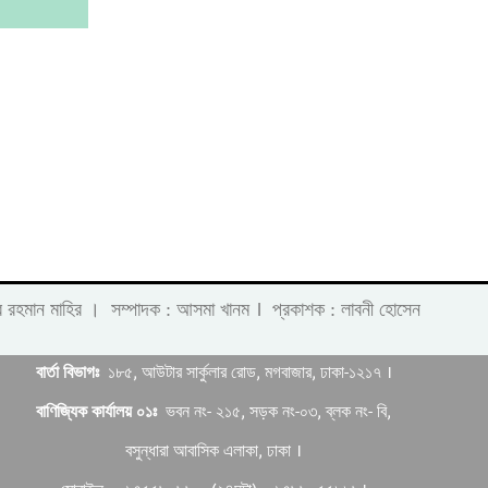
।
 লাবীব রহমান মাহির । সম্পাদক : আসমা খানম
প্রকাশক : লাবনী হোসেন
বার্তা বিভাগঃ
১৮৫, আউটার সার্কুলার রোড, মগবাজার, ঢাকা-১২১৭ ।
বাণিজ্যিক কার্যালয় ০১ঃ
ভবন নং- ২১৫, সড়ক নং-০৩, ব্লক নং- বি,
বসুন্ধারা আবাসিক এলাকা, ঢাকা ।