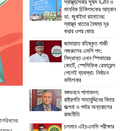
স্বাস্থ্যসেবার সুষম বণ্টন ও
মানবিক চিকিৎসকের আহ্বান
ডা. জুবাইদা রহমানের:
স্বাস্থ্য খাতের বৈষম্য দূর
করার ওপর জোর
জামায়াত বহিষ্কৃত গাজী
নজরুলের এমপি পদ:
সিদ্ধান্ত এখন স্পিকারের
কোর্টে, স্পেসিফিক রেফারেন্স
পেলেই ব্যবস্থা: নির্বাচন
কমিশনার
বঙ্গভবনে পালাবদল:
রাষ্ট্রপতি সাহাবুদ্দিনের বিদায়
জল্পনা ও পর্দার অন্তরালের
রাজনীতি
নাগরিকদের
চলমান এইচএসসি পরীক্ষার