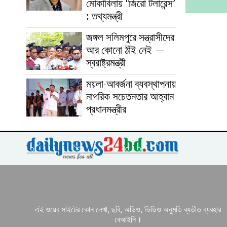
মোকাবিলায় ‘জিরো টলারেন্স’
: তথ্যমন্ত্রী
জঙ্গল সলিমপুরে সন্ত্রাসীদের
আর কোনো ঠাঁই নেই —
স্বরাষ্ট্রমন্ত্রী
ময়লা-আবর্জনা ব্যবস্থাপনায়
নাগরিক সচেতনতার আহ্বান
প্রধানমন্ত্রীর
এই ওয়েব সাইটের কোন লেখা, ছবি, অডিও, ভিডিও অনুমতি ব্যতীত ব্যবহার
বেআইনি ।