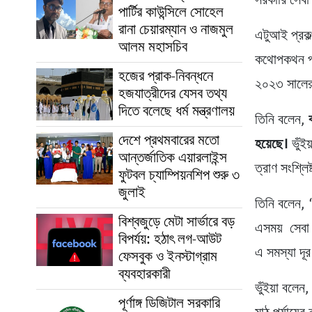
সরকারি সেবা 
পার্টির কাউন্সিলে সোহেল
রানা চেয়ারম্যান ও নাজমুল
এটুআই প্রকল
আলম মহাসচিব
কথোপকথন পদ্ধ
হজের প্রাক-নিবন্ধনে
২০২৩ সালের 
হজযাত্রীদের যেসব তথ্য
দিতে বলেছে ধর্ম মন্ত্রণালয়
তিনি বলেন,
দেশে প্রথমবারের মতো
হয়েছে।
ভুঁই
আন্তর্জাতিক এয়ারলাইন্স
ত্রাণ সংশ্লিষ
ফুটবল চ্যাম্পিয়নশিপ শুরু ৩
জুলাই
তিনি বলেন, 
বিশ্বজুড়ে মেটা সার্ভারে বড়
এসময় সেবা 
বিপর্যয়: হঠাৎ লগ-আউট
এ সমস্যা দূর
ফেসবুক ও ইনস্টাগ্রাম
ব্যবহারকারী
ভুঁইয়া বলেন
পূর্ণাঙ্গ ডিজিটাল সরকারি