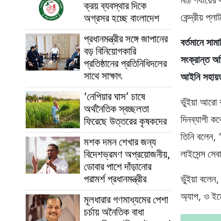
মাঠ পর্যায়ে
ক্রয় ব্যবস্থার দিকে
অগ্রসর হচ্ছে বাংলাদেশ
কেন্দ্রীয় প
প্রধানমন্ত্রীর সঙ্গে জাপানের
বর্তমানে সাম
বড় বিনিয়োগকারি
সংক্রান্ত অ
প্রতিষ্ঠানের প্রতিনিধিদলের
সাথে সাক্ষাৎ
আইনি সহায়ত
‘নেপিয়ার ঘাস’ চাষে
ভুঁইয়া আরো 
অর্থনৈতিক স্বচ্ছলতা
দিনব্যাপী ক
ফিরেছে উত্তরের কৃষকদের
তিনি বলেন, ‘
মশক দমন শেখার জন্য
বিদেশভ্রমণ অপ্রয়োজনীয়,
লাইসেন্স সেব
ডোবার পাশে দাঁড়ানোর
পরামর্শ প্রধানমন্ত্রীর
ভুঁইয়া বলেন
অ্যাপ, ও ইম
মূলধারার গণমাধ্যমের পেশা
চর্চায় অনৈতিক বাধা