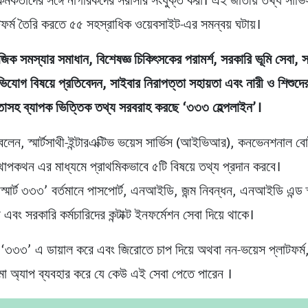
র কর্মকর্তাদের সঙ্গে নাগরিকদের সরাসরি সংযুক্ত করা। এই জাতীয় তথ্য সার্
্লাটফর্ম তৈরি করতে ৫৫ সহস্রাধিক ওয়েবসাইট-এর সমন্বয় ঘটায়।
াজিক সমস্যার সমাধান, বিশেষজ্ঞ চিকিৎসকের পরামর্শ, সরকারি ভূমি সেবা, সা
ভিযোগ বিষয়ে প্রতিবেদন, সাইবার নিরাপত্তা সহায়তা এবং নারী ও শিশুদে
াসহ ব্যাপক ভিত্তিক তথ্য সরবরাহ করছে ‘৩৩৩ হেল্পলাইন’।
বলেন, স্মার্টসাথী-ইন্টারএক্টিভ ভয়েস সার্ভিস (আইভিআর), কনভেনশনাল ব
থোপকথন এর মাধ্যমে প্রাথমিকভাবে ৫টি বিষয়ে তথ্য প্রদান করবে।
স্মার্ট ৩৩৩’ বর্তমানে পাসপোর্ট, এনআইডি, জন্ম নিবন্ধন, এনআইডি এন্ড স্ম
া এবং সরকারি কর্মচারিদের কন্টাক্ট ইনফর্মেশন সেবা দিয়ে থাকে।
, ‘৩৩৩’ এ ডায়াল করে এবং জিরোতে চাপ দিয়ে অথবা নন-ভয়েস প্লাটফর্ম,
ো অ্যাপ ব্যবহার করে যে কেউ এই সেবা পেতে পারেন ।