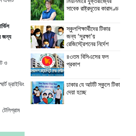
ভিস একটি
মিয়ানমারে যুক্তরাজ্যের
সাবেক রাষ্ট্রদূতের কারাদণ্ড
র্ভিস
স্কুলশিক্ষার্থীদের টিকার
জন্য ‘সুরক্ষা’য়
র জন্য
রেজিস্ট্রেশনের নির্দেশ
৪৩তম বিসিএসের ফল
োট ও
প্রকাশ
ার্ট ড্রাইভিং
ঢাকার যে আটটি স্কুলে টিকা
দেয়া হচ্ছে
 টেলিগ্রাম