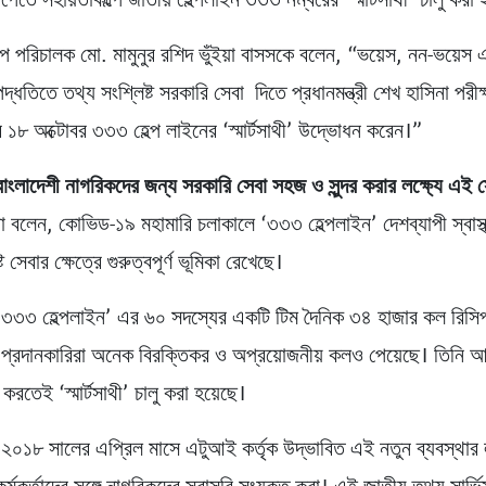
পেতে সহায়তাকল্পে জাতীয় হেল্পলাইন ৩৩৩ নম্বরের ‘স্মার্টসাথী’ চালু করা 
্প পরিচালক মো. মামুনুর রশিদ ভুঁইয়া বাসসকে বলেন, “ভয়েস, নন-ভয়ে
তিতে তথ্য সংশ্লিষ্ট সরকারি সেবা দিতে প্রধানমন্ত্রী শেখ হাসিনা পরীক
১৮ অক্টোবর ৩৩৩ হেল্প লাইনের ‘স্মার্টসাথী’ উদ্ভোধন করেন।”
বাংলাদেশী নাগরিকদের জন্য সরকারি সেবা সহজ ও সুন্দর করার লক্ষ্যে এই স
য়া বলেন, কোভিড-১৯ মহামারি চলাকালে ‘৩৩৩ হেল্পলাইন’ দেশব্যাপী স্বাস্
্ট সেবার ক্ষেত্রে গুরুত্বপূর্ণ ভূমিকা রেখেছে।
‘৩৩৩ হেল্পলাইন’ এর ৬০ সদস্যের একটি টিম দৈনিক ৩৪ হাজার কল রিসি
প্রদানকারিরা অনেক বিরক্তিকর ও অপ্রয়োজনীয় কলও পেয়েছে। তিনি 
 করতেই ‘স্মার্টসাথী’ চালু করা হয়েছে।
, ২০১৮ সালের এপ্রিল মাসে এটুআই কর্তৃক উদ্ভাবিত এই নতুন ব্যবস্থার ল