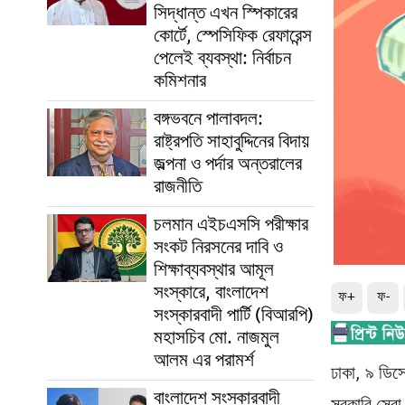
সিদ্ধান্ত এখন স্পিকারের
কোর্টে, স্পেসিফিক রেফারেন্স
পেলেই ব্যবস্থা: নির্বাচন
কমিশনার
বঙ্গভবনে পালাবদল:
রাষ্ট্রপতি সাহাবুদ্দিনের বিদায়
জল্পনা ও পর্দার অন্তরালের
রাজনীতি
চলমান এইচএসসি পরীক্ষার
সংকট নিরসনের দাবি ও
শিক্ষাব্যবস্থার আমূল
সংস্কারে, বাংলাদেশ
ফ+
ফ-
সংস্কারবাদী পার্টি (বিআরপি)
মহাসচিব মো. নাজমুল
আলম এর পরামর্শ
ঢাকা, ৯ ডিস
বাংলাদেশ সংস্কারবাদী