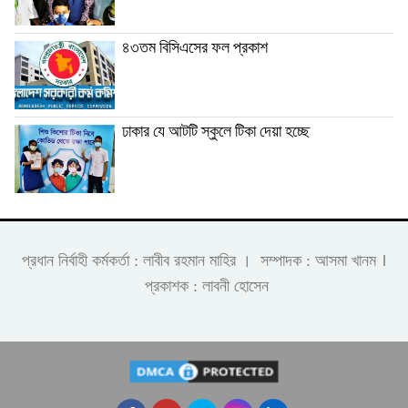
৪৩তম বিসিএসের ফল প্রকাশ
ঢাকার যে আটটি স্কুলে টিকা দেয়া হচ্ছে
।
প্রধান নির্বাহী কর্মকর্তা : লাবীব রহমান মাহির । সম্পাদক : আসমা খানম
প্রকাশক : লাবনী হোসেন