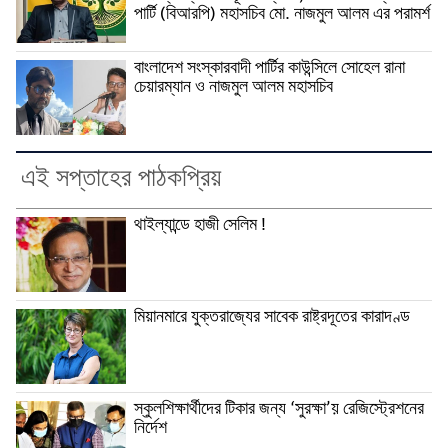
পার্টি (বিআরপি) মহাসচিব মো. নাজমুল আলম এর পরামর্শ
বাংলাদেশ সংস্কারবাদী পার্টির কাউন্সিলে সোহেল রানা
চেয়ারম্যান ও নাজমুল আলম মহাসচিব
এই সপ্তাহের পাঠকপ্রিয়
থাইল্যান্ডে হাজী সেলিম !
মিয়ানমারে যুক্তরাজ্যের সাবেক রাষ্ট্রদূতের কারাদণ্ড
স্কুলশিক্ষার্থীদের টিকার জন্য ‘সুরক্ষা’য় রেজিস্ট্রেশনের
নির্দেশ