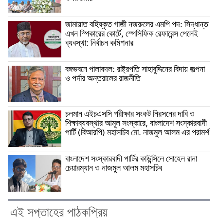
জামায়াত বহিষ্কৃত গাজী নজরুলের এমপি পদ: সিদ্ধান্ত
এখন স্পিকারের কোর্টে, স্পেসিফিক রেফারেন্স পেলেই
ব্যবস্থা: নির্বাচন কমিশনার
বঙ্গভবনে পালাবদল: রাষ্ট্রপতি সাহাবুদ্দিনের বিদায় জল্পনা
ও পর্দার অন্তরালের রাজনীতি
চলমান এইচএসসি পরীক্ষার সংকট নিরসনের দাবি ও
শিক্ষাব্যবস্থার আমূল সংস্কারে, বাংলাদেশ সংস্কারবাদী
পার্টি (বিআরপি) মহাসচিব মো. নাজমুল আলম এর পরামর্শ
বাংলাদেশ সংস্কারবাদী পার্টির কাউন্সিলে সোহেল রানা
চেয়ারম্যান ও নাজমুল আলম মহাসচিব
এই সপ্তাহের পাঠকপ্রিয়