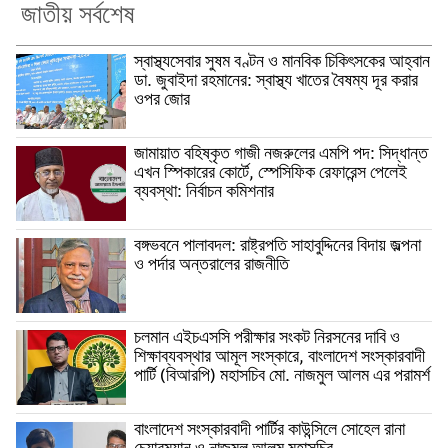
জাতীয় সর্বশেষ
স্বাস্থ্যসেবার সুষম বণ্টন ও মানবিক চিকিৎসকের আহ্বান
ডা. জুবাইদা রহমানের: স্বাস্থ্য খাতের বৈষম্য দূর করার
ওপর জোর
জামায়াত বহিষ্কৃত গাজী নজরুলের এমপি পদ: সিদ্ধান্ত
এখন স্পিকারের কোর্টে, স্পেসিফিক রেফারেন্স পেলেই
ব্যবস্থা: নির্বাচন কমিশনার
বঙ্গভবনে পালাবদল: রাষ্ট্রপতি সাহাবুদ্দিনের বিদায় জল্পনা
ও পর্দার অন্তরালের রাজনীতি
চলমান এইচএসসি পরীক্ষার সংকট নিরসনের দাবি ও
শিক্ষাব্যবস্থার আমূল সংস্কারে, বাংলাদেশ সংস্কারবাদী
পার্টি (বিআরপি) মহাসচিব মো. নাজমুল আলম এর পরামর্শ
বাংলাদেশ সংস্কারবাদী পার্টির কাউন্সিলে সোহেল রানা