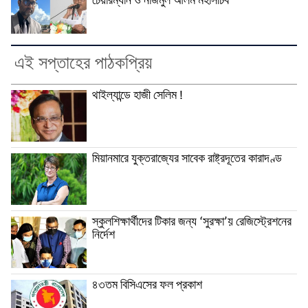
চেয়ারম্যান ও নাজমুল আলম মহাসচিব
এই সপ্তাহের পাঠকপ্রিয়
থাইল্যান্ডে হাজী সেলিম !
মিয়ানমারে যুক্তরাজ্যের সাবেক রাষ্ট্রদূতের কারাদণ্ড
স্কুলশিক্ষার্থীদের টিকার জন্য ‘সুরক্ষা’য় রেজিস্ট্রেশনের
নির্দেশ
৪৩তম বিসিএসের ফল প্রকাশ