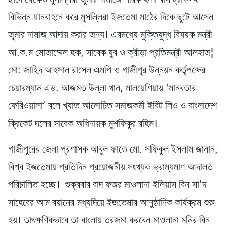
ছাদে থেকেও মুসল্লিরা জুমার নামাজে শরিক হন। বাস-ট্রাকসহ
বিভিন্ন যানবাহনে করে মুসল্লিরা ইজতেমা মাঠের দিকে ছুটে আসেন
জুমার নামাজ আদায় করার জন্য। এরমধ্যে মুক্তিযুদ্ধ বিষয়ক মন্ত্রী
আ.ক.ম মোজাম্মেল হক, সাবেক যুব ও ক্রীড়া প্রতিমন্ত্রী আলহাজ¦
মো: জাহিদ আহসান রাসেল এমপি ও গাজীপুর উন্নয়ন কর্তৃপক্ষের
চেয়ারম্যান এড. আজমত উল্লা খান, মালয়েশিয়ায় ‘মানবতার
ফেরিওয়ালা’ বলে খ্যাত আলোচিত সমাজকর্মী ইবিট লিও ও বাংলাদেশ
ক্রিকেট দলের সাবেক অধিনায়ক মুশফিকুর রহিম।
গাজীপুরের জেলা প্রশাসক আবুল ফাতে মো. সফিকুল ইসলাম জানান,
বিশ্ব ইজতেমায় প্রতিদিন প্রয়োজনীয় সংখ্যক ভ্রাম্যমাণ আদালত
পরিচালিত হচ্ছে। শুক্রবার বাদ ফজর মাওলানা ইলিয়াস বিন সা’দ
সাহেবের আম বয়ানের মধ্যদিয়ে ইজতেমার আনুষ্ঠানিক কার্যক্রম শুরু
হয়। তাৎক্ষণিকভাবে তা বাংলায় তরজমা করবেন মাওলানা মনির বিন