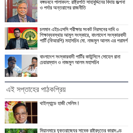
বঙ্গভবনে পালাবদল: রাষ্ট্রপতি সাহাবুদ্দিনের বিদায় জল্পনা
ও পর্দার অন্তরালের রাজনীতি
চলমান এইচএসসি পরীক্ষার সংকট নিরসনের দাবি ও
শিক্ষাব্যবস্থার আমূল সংস্কারে, বাংলাদেশ সংস্কারবাদী
পার্টি (বিআরপি) মহাসচিব মো. নাজমুল আলম এর পরামর্শ
বাংলাদেশ সংস্কারবাদী পার্টির কাউন্সিলে সোহেল রানা
চেয়ারম্যান ও নাজমুল আলম মহাসচিব
এই সপ্তাহের পাঠকপ্রিয়
থাইল্যান্ডে হাজী সেলিম !
মিয়ানমারে যুক্তরাজ্যের সাবেক রাষ্ট্রদূতের কারাদণ্ড