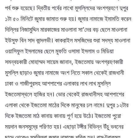
পর্ব শুরু হয়েছে। দ্বিতীয় পর্বের লাখো মুসল্লিদের অংশগ্রহণে দুপুর
১টা ৫০ মিনিটে জুমার জামাত শুরু হয়। জুমার নামাজে ইমামতি করেন
দিল্লির নিজামুদ্দিন মারকাজের মাওলানা সা’দের বড় ছেলে মাওলানা
ইউসুফ বিন সাদ কান্দলভী। কাকরাইল মসজিদের শুরা সদস্য মাওলানা
ওয়াসিফুল ইসলামের ছেলে মুফতি ওসামা ইসলাম ও মিডিয়া
সমন্বয়কারী মোহাম্মদ সায়েম জানান, ইজতেমায় অংশগ্রহণকারী
মুসল্লি ছাড়াও জুমার নামাজে অংশ নিতে সকাল থেকেই রাজধানী
ঢাকা ও গাজীপুরসহ আশপাশের এলাকার লাখ লাখ মুসল্লি
ইজতেমাস্থলে হাজির হন। ভোর থেকেই রাজধানীসহ আশপাশের
এলাকা থেকে ইজতেমা মাঠের দিকে মানুষের ঢল নামে। দুপুর ১২টার
দিকে ইজতেমা মাঠ কানায় কানায় পূর্ণ হয়ে উঠে। ইজতেমা পুরো
ময়দান জনসমুদ্রে পরিণত হয়। এছাড়া টঙ্গীর বিভিন্ন উঁচু ভবনের