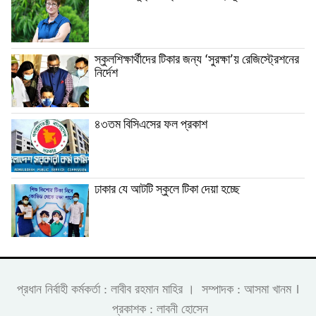
স্কুলশিক্ষার্থীদের টিকার জন্য ‘সুরক্ষা’য় রেজিস্ট্রেশনের
নির্দেশ
৪৩তম বিসিএসের ফল প্রকাশ
ঢাকার যে আটটি স্কুলে টিকা দেয়া হচ্ছে
।
প্রধান নির্বাহী কর্মকর্তা : লাবীব রহমান মাহির । সম্পাদক : আসমা খানম
প্রকাশক : লাবনী হোসেন