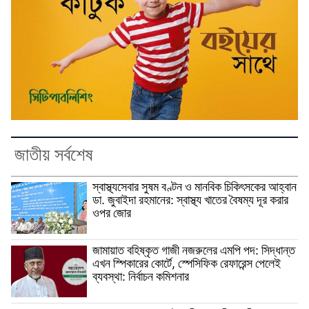
জাতীয় সর্বশেষ
স্বাস্থ্যসেবার সুষম বণ্টন ও মানবিক চিকিৎসকের আহ্বান
ডা. জুবাইদা রহমানের: স্বাস্থ্য খাতের বৈষম্য দূর করার
ওপর জোর
জামায়াত বহিষ্কৃত গাজী নজরুলের এমপি পদ: সিদ্ধান্ত
এখন স্পিকারের কোর্টে, স্পেসিফিক রেফারেন্স পেলেই
ব্যবস্থা: নির্বাচন কমিশনার