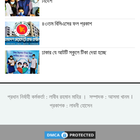
নির্দেশ
৪৩তম বিসিএসের ফল প্রকাশ
ঢাকার যে আটটি স্কুলে টিকা দেয়া হচ্ছে
।
প্রধান নির্বাহী কর্মকর্তা : লাবীব রহমান মাহির । সম্পাদক : আসমা খানম
প্রকাশক : লাবনী হোসেন