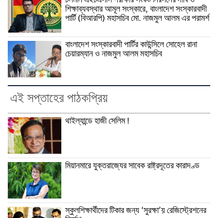
চলমান এইচএসসি পরীক্ষার সংকট নিরসনের দাবি ও
শিক্ষাব্যবস্থার আমূল সংস্কারে, বাংলাদেশ সংস্কারবাদী
পার্টি (বিআরপি) মহাসচিব মো. নাজমুল আলম এর পরামর্শ
বাংলাদেশ সংস্কারবাদী পার্টির কাউন্সিলে সোহেল রানা
চেয়ারম্যান ও নাজমুল আলম মহাসচিব
এই সপ্তাহের পাঠকপ্রিয়
থাইল্যান্ডে হাজী সেলিম !
মিয়ানমারে যুক্তরাজ্যের সাবেক রাষ্ট্রদূতের কারাদণ্ড
স্কুলশিক্ষার্থীদের টিকার জন্য ‘সুরক্ষা’য় রেজিস্ট্রেশনের