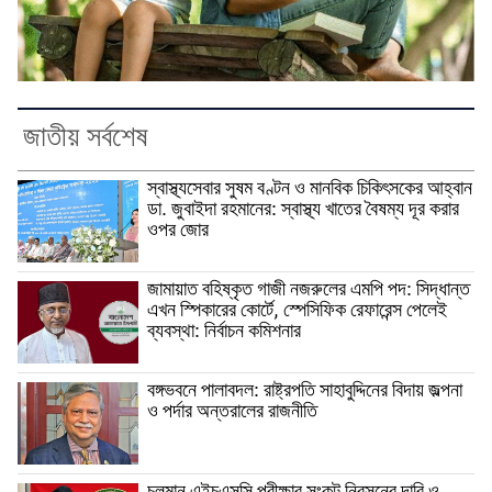
জাতীয় সর্বশেষ
স্বাস্থ্যসেবার সুষম বণ্টন ও মানবিক চিকিৎসকের আহ্বান
ডা. জুবাইদা রহমানের: স্বাস্থ্য খাতের বৈষম্য দূর করার
ওপর জোর
জামায়াত বহিষ্কৃত গাজী নজরুলের এমপি পদ: সিদ্ধান্ত
এখন স্পিকারের কোর্টে, স্পেসিফিক রেফারেন্স পেলেই
ব্যবস্থা: নির্বাচন কমিশনার
বঙ্গভবনে পালাবদল: রাষ্ট্রপতি সাহাবুদ্দিনের বিদায় জল্পনা
ও পর্দার অন্তরালের রাজনীতি