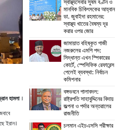
স্বাস্থ্যসেবার সুষম বণ্টন ও
মানবিক চিকিৎসকের আহ্বান
ডা. জুবাইদা রহমানের:
স্বাস্থ্য খাতের বৈষম্য দূর
করার ওপর জোর
জামায়াত বহিষ্কৃত গাজী
নজরুলের এমপি পদ:
সিদ্ধান্ত এখন স্পিকারের
কোর্টে, স্পেসিফিক রেফারেন্স
পেলেই ব্যবস্থা: নির্বাচন
কমিশনার
বঙ্গভবনে পালাবদল:
ড্রোন হামলা
।
রাষ্ট্রপতি সাহাবুদ্দিনের বিদায়
জল্পনা ও পর্দার অন্তরালের
রাজনীতি
 জবাবে
েছে ইরান।
চলমান এইচএসসি পরীক্ষার