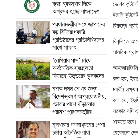
ক্রয় ব্যবস্থার দিকে
দেশের কূটনৈত
অগ্রসর হচ্ছে বাংলাদেশ
ইরানি কূটনৈ
প্রধানমন্ত্রীর সঙ্গে জাপানের
বিরুদ্ধে প্র
বড় বিনিয়োগকারি
প্রতিষ্ঠানের প্রতিনিধিদলের
বিবৃতিতে আর
সাথে সাক্ষাৎ
সামরিক স্থাপ
‘নেপিয়ার ঘাস’ চাষে
অর্থনৈতিক স্বচ্ছলতা
আইআরজিসি’র ব
ফিরেছে উত্তরের কৃষকদের
বলা হয়, ইরা
মশক দমন শেখার জন্য
মার্কিন লক্ষ
বিদেশভ্রমণ অপ্রয়োজনীয়,
বলা হয়, ইহ
ডোবার পাশে দাঁড়ানোর
সরকার যদি এ
পরামর্শ প্রধানমন্ত্রীর
থাকতে হবে। ই
মূলধারার গণমাধ্যমের পেশা
চর্চায় অনৈতিক বাধা
যেকোনো দেশকে