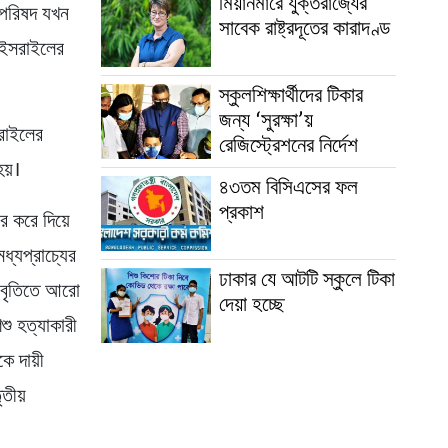
মিয়ানমারে যুক্তরাজ্যের
া পরিষদ যখন
সাবেক রাষ্ট্রদূতের কারাদণ্ড
ন ইসরাইলের
স্কুলশিক্ষার্থীদের টিকার
জন্য ‘সুরক্ষা’য়
সরাইলের
রেজিস্ট্রেশনের নির্দেশ
হয়।
৪৩তম বিসিএসের ফল
প্রকাশ
র করে দিয়ে
ধ্যপ্রাচ্যের
ঢাকার যে আটটি স্কুলে টিকা
।বিবৃতিতে আরো
দেয়া হচ্ছে
শু হত্যাকারী
ে দায়ী
ৃতীয়