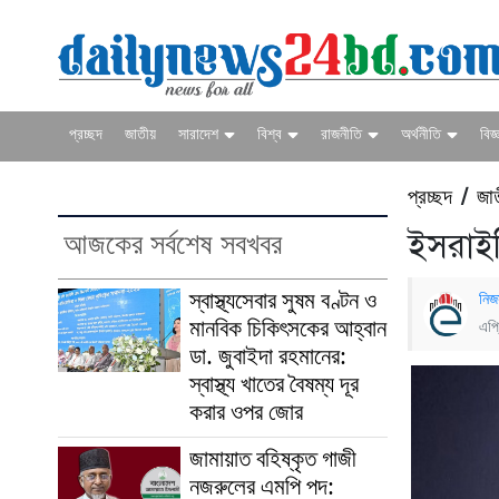
প্রচ্ছদ
জাতীয়
সারাদেশ
বিশ্ব
রাজনীতি
অর্থনীতি
বিজ্
প্রচ্ছদ
জা
/
আজকের সর্বশেষ সবখবর
ইসরাইলি
স্বাস্থ্যসেবার সুষম বণ্টন ও
নিজ
মানবিক চিকিৎসকের আহ্বান
এপ্
ডা. জুবাইদা রহমানের:
স্বাস্থ্য খাতের বৈষম্য দূর
করার ওপর জোর
জামায়াত বহিষ্কৃত গাজী
নজরুলের এমপি পদ: