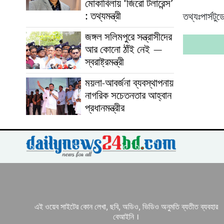
মোকাবিলায় ‘জিরো টলারেন্স’
: তথ্যমন্ত্রী
তথ্যঃপার্সটুড
জঙ্গল সলিমপুরে সন্ত্রাসীদের
আর কোনো ঠাঁই নেই —
স্বরাষ্ট্রমন্ত্রী
ময়লা-আবর্জনা ব্যবস্থাপনায়
নাগরিক সচেতনতার আহ্বান
প্রধানমন্ত্রীর
এই ওয়েব সাইটের কোন লেখা, ছবি, অডিও, ভিডিও অনুমতি ব্যতীত ব্যবহার
বেআইনি ।