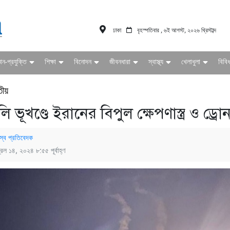
ঢাকা
বৃহস্পতিবার , ৬ই আগস্ট, ২০২৬ খ্রিস্টাব্দ
ঞান-প্রযুক্তি
শিক্ষা
বিনোদন
জীবনধারা
স্বাস্থ্য
খেলাধুলা
বিবি
তীয়
 ভূখণ্ডে ইরানের বিপুল ক্ষেপণাস্ত্র ও ড্র
স্ব প্রতিবেদক
রিল ১৪, ২০২৪ ৮:৫৫ পূর্বাহ্ণ