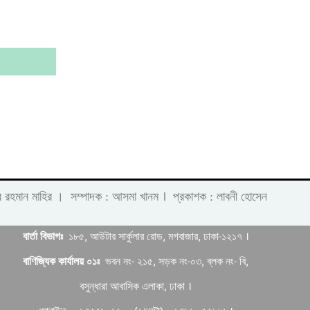
।
 লাবীব রহমান মাহির । সম্পাদক : আসমা খানম
প্রকাশক : লাবনী হোসেন
বার্তা বিভাগঃ
১৮৫, আউটার সার্কুলার রোড, মগবাজার, ঢাকা-১২১৭ ।
বাণিজ্যিক কার্যালয় ০১ঃ
ভবন নং- ২১৫, সড়ক নং-০৩, ব্লক নং- বি,
বসুন্ধারা আবাসিক এলাকা, ঢাকা ।