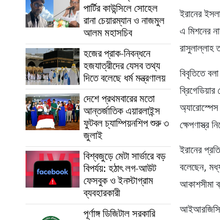
পার্টির কাউন্সিলে সোহেল
ইরানের ইসলা
রানা চেয়ারম্যান ও নাজমুল
এ মিশনের না
আলম মহাসচিব
রাসুলাল্লাহ 
হজের প্রাক-নিবন্ধনে
হজযাত্রীদের যেসব তথ্য
বিবৃতিতে বল
দিতে বলেছে ধর্ম মন্ত্রণালয়
ব্রিগেডিয়া
দেশে প্রথমবারের মতো
অ্যারোস্পেস
আন্তর্জাতিক এয়ারলাইন্স
ফুটবল চ্যাম্পিয়নশিপ শুরু ৩
ক্ষেপণাস্ত্র 
জুলাই
ইরানের প্রতির
বিশ্বজুড়ে মেটা সার্ভারে বড়
বলেছেন, মধ্
বিপর্যয়: হঠাৎ লগ-আউট
ফেসবুক ও ইনস্টাগ্রাম
আকাশসীমা ব্
ব্যবহারকারী
আইআরজিসির ব
পূর্ণাঙ্গ ডিজিটাল সরকারি