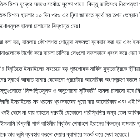
িক মিশন যুদ্ধের সময়ও সর্বোচ্চ সুরক্ষা পায়। কিন্তু জাতিসংঘ নিরাপত্ত
তিক মিশনে হামলার ১০ দিন পরও এর নিন্দা জানাতে ব্যর্থ হয় তখন তেহরা
তিশোধমূলক হামলা চালানোর সিদ্ধান্ত নেয়।
ো বলা হয়, হামলায় কৌশলগত গোয়েন্দা সক্ষমতা ব্যবহার করা হয় এবং ই
নাগুলোকে টার্গেট করে হামলা চালিয়ে সেগুলো সফলভাবে ধ্বংস করে দেয়া 
িবৃতিতে ইসরাইলের সবচেয়ে বড় পৃষ্ঠপোষক মার্কিন যুক্তরাষ্ট্রকে হুঁশিয়া
নের স্বার্থে আঘাত হানার যেকোনো প্রচেষ্টায় আমেরিকা অংশগ্রহণ করলে ম
্যবস্তুগুলোতে ‘নিষ্পত্তিমূলক ও অনুশোচনা সৃষ্টিকারী’ হামলা চালানো হবে
ুদিবাদী ইসরাইলের সব ধরনের ধ্বংসযজ্ঞের পুরো দায় আমেরিকার এবং এই শি
খনই থেমে না যায় তাহলে পরবর্তী যেকোনো পরিস্থিতির জন্য তেল আবিবক
সলামি বিপ্লবী গার্ড বাহিনীর বিবৃতির শেষাংশে ইরানের বিরুদ্ধে হামলায় ত
 তার ভূমি ব্যবহার করতে দেয়ার ব্যাপারে সতর্ক করে দেয়া হয়েছে।