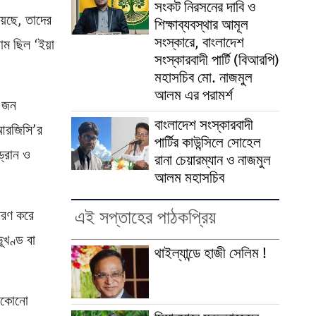
সংকট নিরসনের দাবি ও
়েছে, তাদের
শিক্ষাব্যবস্থার আমূল
সংস্কারে, বাংলাদেশ
াম ছিল ‘ইয়া
সংস্কারবাদী পার্টি (বিআরপি)
মহাসচিব মো. নাজমুল
আলম এর পরামর্শ
ু’জন
বাংলাদেশ সংস্কারবাদী
ইআরজিসি’র
পার্টির কাউন্সিলে সোহেল
ড্রোন ও
রানা চেয়ারম্যান ও নাজমুল
আলম মহাসচিব
এই সপ্তাহের পাঠকপ্রিয়
চারণ করে
ূখণ্ড বা
থাইল্যান্ডে হাজী সেলিম !
যেকোনো