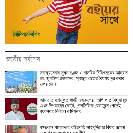
জাতীয় সর্বশেষ
স্বাস্থ্যসেবার সুষম বণ্টন ও মানবিক চিকিৎসকের আহ্বান
ডা. জুবাইদা রহমানের: স্বাস্থ্য খাতের বৈষম্য দূর করার
ওপর জোর
জামায়াত বহিষ্কৃত গাজী নজরুলের এমপি পদ: সিদ্ধান্ত
এখন স্পিকারের কোর্টে, স্পেসিফিক রেফারেন্স পেলেই
ব্যবস্থা: নির্বাচন কমিশনার
বঙ্গভবনে পালাবদল: রাষ্ট্রপতি সাহাবুদ্দিনের বিদায় জল্পনা