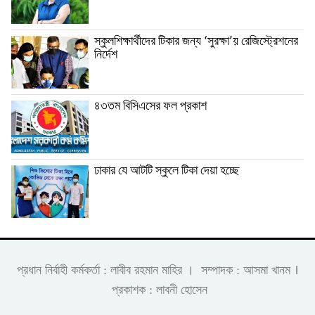
স্কুলশিক্ষার্থীদের টিকার জন্য ‘সুরক্ষা’য় রেজিস্ট্রেশনের
নির্দেশ
৪৩তম বিসিএসের ফল প্রকাশ
ঢাকার যে আটটি স্কুলে টিকা দেয়া হচ্ছে
।
প্রধান নির্বাহী কর্মকর্তা : লাবীব রহমান মাহির । সম্পাদক : আসমা খানম
প্রকাশক : লাবনী হোসেন