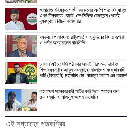
জামায়াত বহিষ্কৃত গাজী নজরুলের এমপি পদ: সিদ্ধান্ত
এখন স্পিকারের কোর্টে, স্পেসিফিক রেফারেন্স পেলেই
ব্যবস্থা: নির্বাচন কমিশনার
বঙ্গভবনে পালাবদল: রাষ্ট্রপতি সাহাবুদ্দিনের বিদায় জল্পনা
ও পর্দার অন্তরালের রাজনীতি
চলমান এইচএসসি পরীক্ষার সংকট নিরসনের দাবি ও
শিক্ষাব্যবস্থার আমূল সংস্কারে, বাংলাদেশ সংস্কারবাদী
পার্টি (বিআরপি) মহাসচিব মো. নাজমুল আলম এর পরামর্শ
বাংলাদেশ সংস্কারবাদী পার্টির কাউন্সিলে সোহেল রানা
চেয়ারম্যান ও নাজমুল আলম মহাসচিব
এই সপ্তাহের পাঠকপ্রিয়