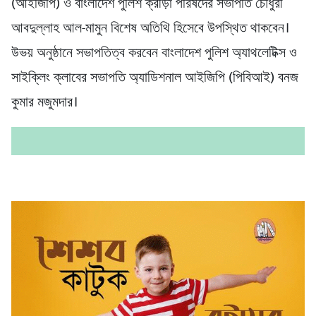
(আইজিপি) ও বাংলাদেশ পুলিশ ক্রীড়া পরিষদের সভাপতি চৌধুরী
আবদুল্লাহ আল-মামুন বিশেষ অতিথি হিসেবে উপস্থিত থাকবেন।
উভয় অনুষ্ঠানে সভাপতিত্ব করবেন বাংলাদেশ পুলিশ অ্যাথলেটিক্স ও
সাইক্লিং ক্লাবের সভাপতি অ্যাডিশনাল আইজিপি (পিবিআই) বনজ
কুমার মজুমদার।