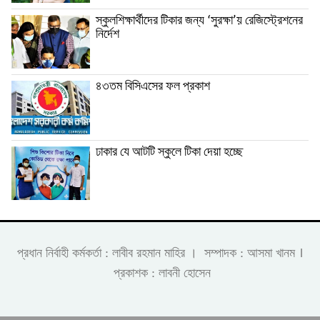
স্কুলশিক্ষার্থীদের টিকার জন্য ‘সুরক্ষা’য় রেজিস্ট্রেশনের
নির্দেশ
৪৩তম বিসিএসের ফল প্রকাশ
ঢাকার যে আটটি স্কুলে টিকা দেয়া হচ্ছে
।
প্রধান নির্বাহী কর্মকর্তা : লাবীব রহমান মাহির । সম্পাদক : আসমা খানম
প্রকাশক : লাবনী হোসেন