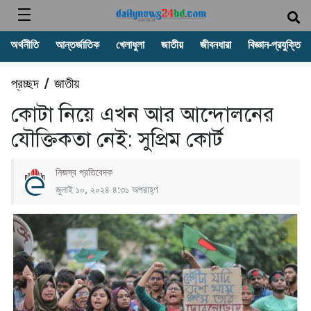
অর্থনীতি
আন্তর্জাতিক
খেলাধুলা
জাতীয়
জীবনধারা
বিজ্ঞান-প্রযুক্তি
প্রচ্ছদ
জাতীয়
/
কোটা নিয়ে এখন আর আন্দোলনের
যৌক্তিকতা নেই: সুপ্রিম কোর্ট
নিজস্ব প্রতিবেদক
জুলাই ১০, ২০২৪ ৪:৩১ অপরাহ্ণ