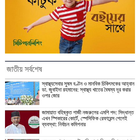
জাতীয় সর্বশেষ
স্বাস্থ্যসেবার সুষম বণ্টন ও মানবিক চিকিৎসকের আহ্বান
ডা. জুবাইদা রহমানের: স্বাস্থ্য খাতের বৈষম্য দূর করার
ওপর জোর
জামায়াত বহিষ্কৃত গাজী নজরুলের এমপি পদ: সিদ্ধান্ত
এখন স্পিকারের কোর্টে, স্পেসিফিক রেফারেন্স পেলেই
ব্যবস্থা: নির্বাচন কমিশনার