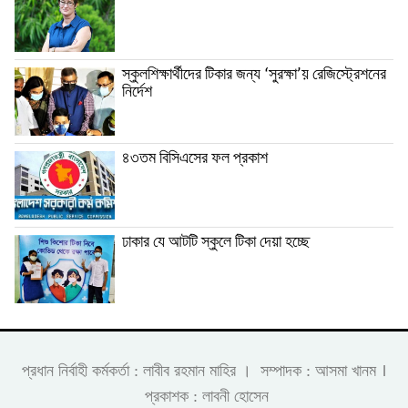
স্কুলশিক্ষার্থীদের টিকার জন্য ‘সুরক্ষা’য় রেজিস্ট্রেশনের
নির্দেশ
৪৩তম বিসিএসের ফল প্রকাশ
ঢাকার যে আটটি স্কুলে টিকা দেয়া হচ্ছে
।
প্রধান নির্বাহী কর্মকর্তা : লাবীব রহমান মাহির । সম্পাদক : আসমা খানম
প্রকাশক : লাবনী হোসেন