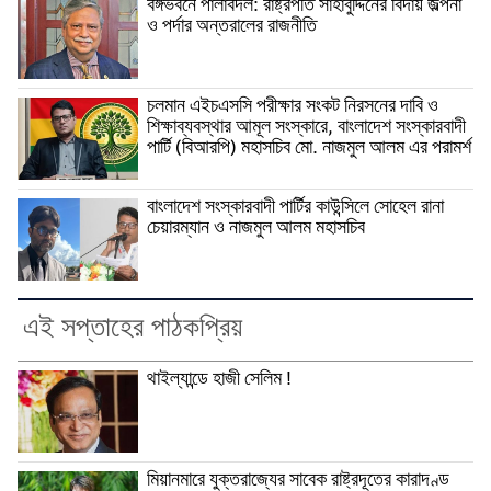
বঙ্গভবনে পালাবদল: রাষ্ট্রপতি সাহাবুদ্দিনের বিদায় জল্পনা
ও পর্দার অন্তরালের রাজনীতি
চলমান এইচএসসি পরীক্ষার সংকট নিরসনের দাবি ও
শিক্ষাব্যবস্থার আমূল সংস্কারে, বাংলাদেশ সংস্কারবাদী
পার্টি (বিআরপি) মহাসচিব মো. নাজমুল আলম এর পরামর্শ
বাংলাদেশ সংস্কারবাদী পার্টির কাউন্সিলে সোহেল রানা
চেয়ারম্যান ও নাজমুল আলম মহাসচিব
এই সপ্তাহের পাঠকপ্রিয়
থাইল্যান্ডে হাজী সেলিম !
মিয়ানমারে যুক্তরাজ্যের সাবেক রাষ্ট্রদূতের কারাদণ্ড