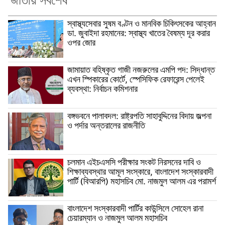
জাতীয় সর্বশেষ
স্বাস্থ্যসেবার সুষম বণ্টন ও মানবিক চিকিৎসকের আহ্বান
ডা. জুবাইদা রহমানের: স্বাস্থ্য খাতের বৈষম্য দূর করার
ওপর জোর
জামায়াত বহিষ্কৃত গাজী নজরুলের এমপি পদ: সিদ্ধান্ত
এখন স্পিকারের কোর্টে, স্পেসিফিক রেফারেন্স পেলেই
ব্যবস্থা: নির্বাচন কমিশনার
বঙ্গভবনে পালাবদল: রাষ্ট্রপতি সাহাবুদ্দিনের বিদায় জল্পনা
ও পর্দার অন্তরালের রাজনীতি
চলমান এইচএসসি পরীক্ষার সংকট নিরসনের দাবি ও
শিক্ষাব্যবস্থার আমূল সংস্কারে, বাংলাদেশ সংস্কারবাদী
পার্টি (বিআরপি) মহাসচিব মো. নাজমুল আলম এর পরামর্শ
বাংলাদেশ সংস্কারবাদী পার্টির কাউন্সিলে সোহেল রানা
চেয়ারম্যান ও নাজমুল আলম মহাসচিব