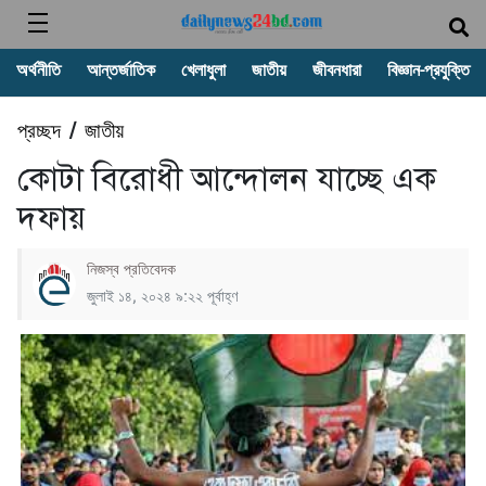
অর্থনীতি
আন্তর্জাতিক
খেলাধুলা
জাতীয়
জীবনধারা
বিজ্ঞান-প্রযুক্তি
প্রচ্ছদ
জাতীয়
/
কোটা বিরোধী আন্দোলন যাচ্ছে এক
দফায়
নিজস্ব প্রতিবেদক
জুলাই ১৪, ২০২৪ ৯:২২ পূর্বাহ্ণ