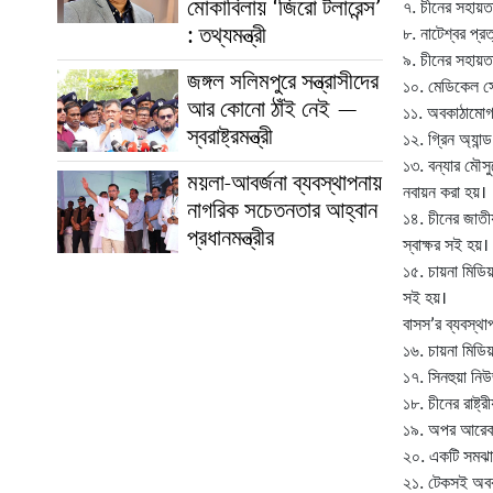
মোকাবিলায় ‘জিরো টলারেন্স’
৭. চীনের সহায়তা
: তথ্যমন্ত্রী
৮. নাটেশ্বর প্রত
৯. চীনের সহায়তা
জঙ্গল সলিমপুরে সন্ত্রাসীদের
১০. মেডিকেল সে
আর কোনো ঠাঁই নেই —
১১. অবকাঠামোগ
স্বরাষ্ট্রমন্ত্রী
১২. গ্রিন অ্যান
১৩. বন্যার মৌসু
ময়লা-আবর্জনা ব্যবস্থাপনায়
নবায়ন করা হয়।
নাগরিক সচেতনতার আহ্বান
১৪. চীনের জাতীয
প্রধানমন্ত্রীর
স্বাক্ষর সই হয়।
১৫. চায়না মিডি
সই হয়।
বাসস’র ব্যবস্
১৬. চায়না মিডি
১৭. সিনহুয়া নি
১৮. চীনের রাষ্ট
১৯. অপর আরেকটি
২০. একটি সমঝাতা 
২১. টেকসই অবকা