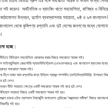
বং চায়না মিডিয়া গ্রুপ এর সঙ্গে সমঝোতা স্মারক ও সংবাদ সংস্থা সিনহু
তে সই করেন। অর্থনৈতিক ও ব্যাংকিং খাতে সহযোগিতা, বাণিজ্য ও বিনিয
কাঠামোগত উন্নয়ন, দুর্যোগ ব্যবস্থাপনায় সহায়তা, ৬ষ্ঠ ও ৯ম বাংলাদেশ-
ণ, বাংলাদেশ থেকে কৃষিপণ্য রপ্তানি এবং দুই দেশের জনগণের মধ্যে যোগায
়।
ুলো হচ্ছে :
থনীতিতে বিনিয়োগ সহযোগিতা জোরদার করার বিষয়ে সমঝোতা স্মারক সই।
নাল ফাইন্যান্সিয়াল রেগুলেটরি অ্যাডমিনিস্ট্রেশন (এনএফআরএ) এবং বাংলাদেশ ব্যাংকের মধ্যে
সংক্রান্ত সমঝোতা স্মারক সই।
ে চীনে তাজা আম রপ্তানির জন্য উদ্ভিদ স্বাস্থ্য সম্পর্কিত (ফাইটোস্যানিটারি) উপকরণ বিষ
ে দুই দেশ।
ন্নয়ন নীতি সহায়তা ক্ষেত্রে একটি সমঝোতা স্মারক সই করে দুই দেশ।
বিনিয়োগ সহায়তা বিষয়ে একটি সমঝোতা স্মারক সই হয়।
কল্পে চায়না-এইড ন্যাশনাল ইমার্জেন্সি অপারেশন সেন্টারের ‘সম্ভ্যাবতা সমীক্ষা’ বিষয়ে আলোচ
যবিবরণী) সই হয়।