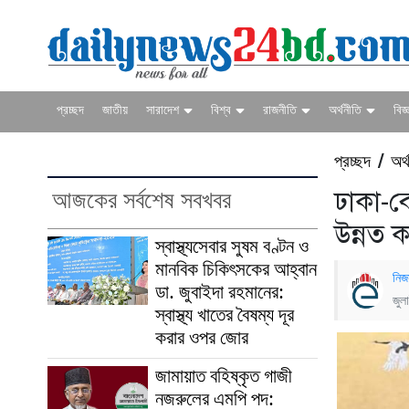
প্রচ্ছদ
জাতীয়
সারাদেশ
বিশ্ব
রাজনীতি
অর্থনীতি
বিজ্
প্রচ্ছদ
অর্
/
আজকের সর্বশেষ সবখবর
ঢাকা-ব
উন্নত 
স্বাস্থ্যসেবার সুষম বণ্টন ও
মানবিক চিকিৎসকের আহ্বান
নিজ
ডা. জুবাইদা রহমানের:
জুল
স্বাস্থ্য খাতের বৈষম্য দূর
করার ওপর জোর
জামায়াত বহিষ্কৃত গাজী
নজরুলের এমপি পদ: