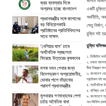
কালাম আজাদ এ
ক্রয় ব্যবস্থার দিকে
অগ্রসর হচ্ছে বাংলাদেশ
একটি চুক্তি
অর্থনীতি, অব
প্রধানমন্ত্রীর সঙ্গে জাপানের
বড় বিনিয়োগকারি
সেতু নির্মা
প্রতিষ্ঠানের প্রতিনিধিদলের
চুক্তি সই হয
সাথে সাক্ষাৎ
চুক্তি দলিলগ
‘নেপিয়ার ঘাস’ চাষে
অর্থনৈতিক স্বচ্ছলতা
১. ডিজিটাল অর্
ফিরেছে উত্তরের কৃষকদের
২. চায়না ন্যাশ
মশক দমন শেখার জন্য
বীমা নিয়ন্ত্রণ 
বিদেশভ্রমণ অপ্রয়োজনীয়,
৩. বাংলাদেশ থেক
ডোবার পাশে দাঁড়ানোর
প্রটোকল সই কর
পরামর্শ প্রধানমন্ত্রীর
৪. অর্থনৈতিক উ
৫. বাণিজ্য এবং 
মূলধারার গণমাধ্যমের পেশা
৬. বাংলাদেশে প্র
চর্চায় অনৈতিক বাধা
অব মিনিটস (কার্