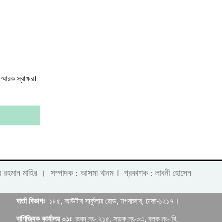
স্মারক স্বাক্ষর।
।
 লাবীব রহমান মাহির । সম্পাদক : আসমা খানম
প্রকাশক : লাবনী হোসেন
বার্তা বিভাগঃ
১৮৫, আউটার সার্কুলার রোড, মগবাজার, ঢাকা-১২১৭ ।
বাণিজ্যিক কার্যালয় ০১ঃ
ভবন নং- ২১৫, সড়ক নং-০৩, ব্লক নং- বি,