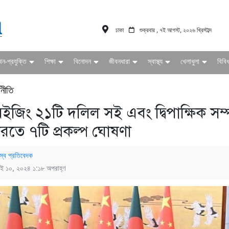
ঢাকা
শুক্রবার , ৭ই আগস্ট, ২০২৬ খ্রিস্টাব্দ
ঞান-প্রযুক্তি
শিক্ষা
বিনোদন
জীবনধারা
স্বাস্থ্য
খেলাধুলা
বিবি
থনীতি
েইজিং ২১টি দলিল সই এবং দ্বিপাক্ষিক সম্প
করতে ৭টি প্রকল্প ঘোষণা
স্ব প্রতিবেদক
াই ১০, ২০২৪ ১:১৮ অপরাহ্ণ