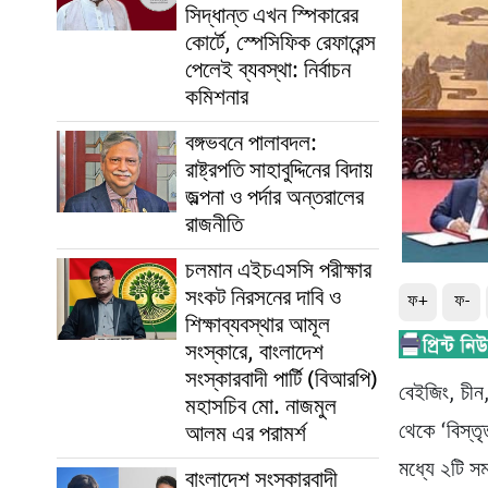
সিদ্ধান্ত এখন স্পিকারের
কোর্টে, স্পেসিফিক রেফারেন্স
পেলেই ব্যবস্থা: নির্বাচন
কমিশনার
বঙ্গভবনে পালাবদল:
রাষ্ট্রপতি সাহাবুদ্দিনের বিদায়
জল্পনা ও পর্দার অন্তরালের
রাজনীতি
চলমান এইচএসসি পরীক্ষার
সংকট নিরসনের দাবি ও
ফ+
ফ-
শিক্ষাব্যবস্থার আমূল
সংস্কারে, বাংলাদেশ
সংস্কারবাদী পার্টি (বিআরপি)
বেইজিং, চীন
মহাসচিব মো. নাজমুল
থেকে ‘বিস্
আলম এর পরামর্শ
মধ্যে ২টি স
বাংলাদেশ সংস্কারবাদী