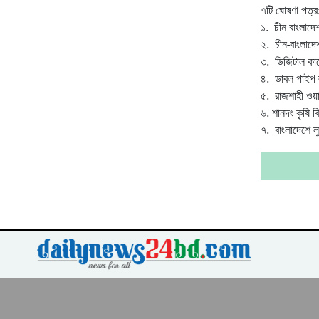
৭টি ঘোষণা পত্র
১. চীন-বাংলাদেশ 
২. চীন-বাংলাদেশ
৩. ডিজিটাল কান
৪. ডাবল পাইপ লাই
৫. রাজশাহী ওয়াস
৬. শানদং কৃষি বি
৭. বাংলাদেশে লু