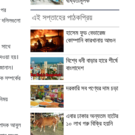
বাধ্যতামূলক
 পর
এই সপ্তাহের পাঠকপ্রিয়
তে দলিলগুলো
হাসেম ফুড বেভারেজ
কোম্পানি কারখানায় আগুন
র সাথে
েওয়া হয়।
বিশ্বে ধনী বাড়ার হারে শীর্ষে
বাংলাদেশ
ত জানান।
িক সম্পর্কের
দরকারি সব পণ্যের দাম চড়া
নিময়
এবার ঢাকার অন্যতম হাটের
১০ লাখ গরু বিক্রি হয়নি
্পাদক আবুল