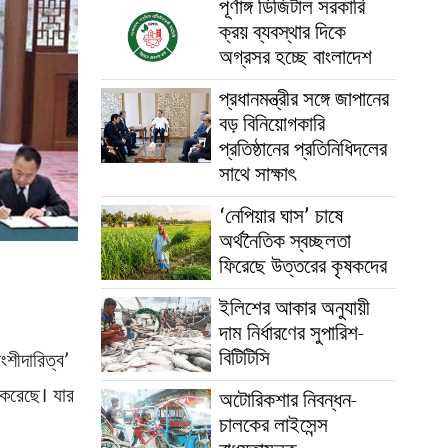
পূর্ণাঙ্গ ডিজিটাল সরকারি
ক্রয় ব্যবস্থার দিকে
অগ্রসর হচ্ছে বাংলাদেশ
প্রধানমন্ত্রীর সঙ্গে জাপানের
বড় বিনিয়োগকারি
প্রতিষ্ঠানের প্রতিনিধিদলের
সাথে সাক্ষাৎ
‘নেপিয়ার ঘাস’ চাষে
অর্থনৈতিক স্বচ্ছলতা
ফিরেছে উত্তরের কৃষকদের
ইলিশের আকার অনুযায়ী
দাম নির্ধারণের সুপারিশ-
বিটিটিসি
শীদারিত্ব’
করেছে। যার
অটোরিকশার নিবন্ধন-
চালকের লাইসেন্স