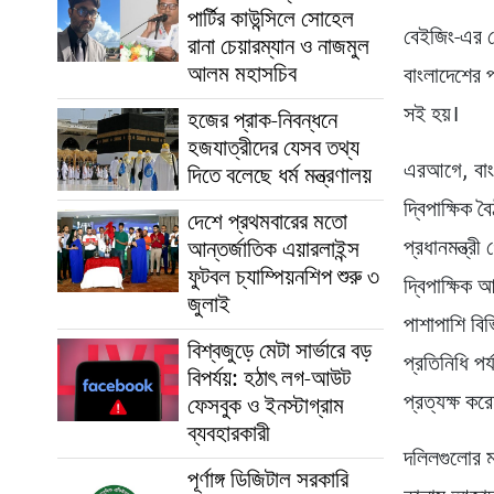
পার্টির কাউন্সিলে সোহেল
বেইজিং-এর গ
রানা চেয়ারম্যান ও নাজমুল
আলম মহাসচিব
বাংলাদেশের প
সই হয়।
হজের প্রাক-নিবন্ধনে
হজযাত্রীদের যেসব তথ্য
এরআগে, বাংলা
দিতে বলেছে ধর্ম মন্ত্রণালয়
দ্বিপাক্ষিক 
দেশে প্রথমবারের মতো
আন্তর্জাতিক এয়ারলাইন্স
প্রধানমন্ত্রী
ফুটবল চ্যাম্পিয়নশিপ শুরু ৩
দ্বিপাক্ষিক আ
জুলাই
পাশাপাশি বি
বিশ্বজুড়ে মেটা সার্ভারে বড়
প্রতিনিধি পর্
বিপর্যয়: হঠাৎ লগ-আউট
প্রত্যক্ষ কর
ফেসবুক ও ইনস্টাগ্রাম
ব্যবহারকারী
দলিলগুলোর ম
পূর্ণাঙ্গ ডিজিটাল সরকারি