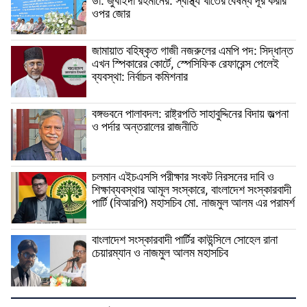
ডা. জুবাইদা রহমানের: স্বাস্থ্য খাতের বৈষম্য দূর করার
ওপর জোর
জামায়াত বহিষ্কৃত গাজী নজরুলের এমপি পদ: সিদ্ধান্ত
এখন স্পিকারের কোর্টে, স্পেসিফিক রেফারেন্স পেলেই
ব্যবস্থা: নির্বাচন কমিশনার
বঙ্গভবনে পালাবদল: রাষ্ট্রপতি সাহাবুদ্দিনের বিদায় জল্পনা
ও পর্দার অন্তরালের রাজনীতি
চলমান এইচএসসি পরীক্ষার সংকট নিরসনের দাবি ও
শিক্ষাব্যবস্থার আমূল সংস্কারে, বাংলাদেশ সংস্কারবাদী
পার্টি (বিআরপি) মহাসচিব মো. নাজমুল আলম এর পরামর্শ
বাংলাদেশ সংস্কারবাদী পার্টির কাউন্সিলে সোহেল রানা
চেয়ারম্যান ও নাজমুল আলম মহাসচিব