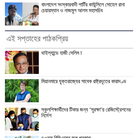
বাংলাদেশ সংস্কারবাদী পার্টির কাউন্সিলে সোহেল রানা
চেয়ারম্যান ও নাজমুল আলম মহাসচিব
এই সপ্তাহের পাঠকপ্রিয়
থাইল্যান্ডে হাজী সেলিম !
মিয়ানমারে যুক্তরাজ্যের সাবেক রাষ্ট্রদূতের কারাদণ্ড
স্কুলশিক্ষার্থীদের টিকার জন্য ‘সুরক্ষা’য় রেজিস্ট্রেশনের
নির্দেশ