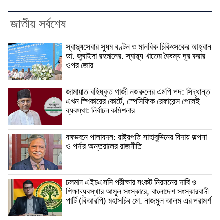
জাতীয় সর্বশেষ
স্বাস্থ্যসেবার সুষম বণ্টন ও মানবিক চিকিৎসকের আহ্বান
ডা. জুবাইদা রহমানের: স্বাস্থ্য খাতের বৈষম্য দূর করার
ওপর জোর
জামায়াত বহিষ্কৃত গাজী নজরুলের এমপি পদ: সিদ্ধান্ত
এখন স্পিকারের কোর্টে, স্পেসিফিক রেফারেন্স পেলেই
ব্যবস্থা: নির্বাচন কমিশনার
বঙ্গভবনে পালাবদল: রাষ্ট্রপতি সাহাবুদ্দিনের বিদায় জল্পনা
ও পর্দার অন্তরালের রাজনীতি
চলমান এইচএসসি পরীক্ষার সংকট নিরসনের দাবি ও
শিক্ষাব্যবস্থার আমূল সংস্কারে, বাংলাদেশ সংস্কারবাদী
পার্টি (বিআরপি) মহাসচিব মো. নাজমুল আলম এর পরামর্শ