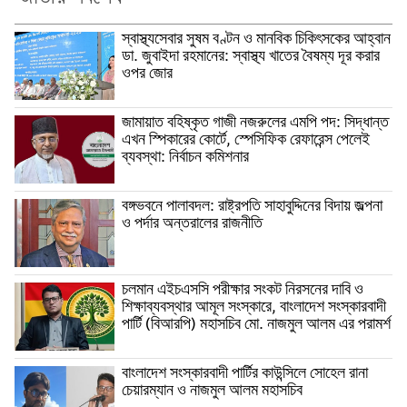
স্বাস্থ্যসেবার সুষম বণ্টন ও মানবিক চিকিৎসকের আহ্বান
ডা. জুবাইদা রহমানের: স্বাস্থ্য খাতের বৈষম্য দূর করার
ওপর জোর
জামায়াত বহিষ্কৃত গাজী নজরুলের এমপি পদ: সিদ্ধান্ত
এখন স্পিকারের কোর্টে, স্পেসিফিক রেফারেন্স পেলেই
ব্যবস্থা: নির্বাচন কমিশনার
বঙ্গভবনে পালাবদল: রাষ্ট্রপতি সাহাবুদ্দিনের বিদায় জল্পনা
ও পর্দার অন্তরালের রাজনীতি
চলমান এইচএসসি পরীক্ষার সংকট নিরসনের দাবি ও
শিক্ষাব্যবস্থার আমূল সংস্কারে, বাংলাদেশ সংস্কারবাদী
পার্টি (বিআরপি) মহাসচিব মো. নাজমুল আলম এর পরামর্শ
বাংলাদেশ সংস্কারবাদী পার্টির কাউন্সিলে সোহেল রানা
চেয়ারম্যান ও নাজমুল আলম মহাসচিব