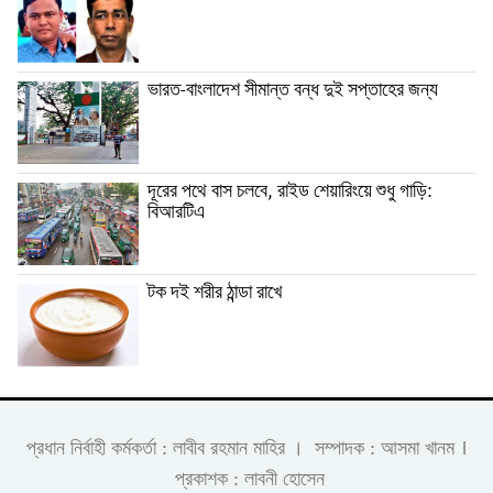
ভারত-বাংলাদেশ সীমান্ত বন্ধ দুই সপ্তাহের জন্য
দূরের পথে বাস চলবে, রাইড শেয়ারিংয়ে শুধু গাড়ি:
বিআরটিএ
টক দই শরীর ঠান্ডা রাখে
।
প্রধান নির্বাহী কর্মকর্তা : লাবীব রহমান মাহির । সম্পাদক : আসমা খানম
প্রকাশক : লাবনী হোসেন