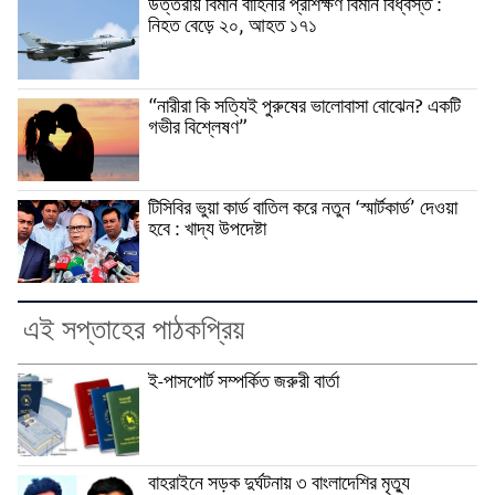
উত্তরায় বিমান বাহিনীর প্রশিক্ষণ বিমান বিধ্বস্ত :
নিহত বেড়ে ২০, আহত ১৭১
“নারীরা কি সত্যিই পুরুষের ভালোবাসা বোঝেন? একটি
গভীর বিশ্লেষণ”
টিসিবির ভুয়া কার্ড বাতিল করে নতুন ‘স্মার্টকার্ড’ দেওয়া
হবে : খাদ্য উপদেষ্টা
এই সপ্তাহের পাঠকপ্রিয়
ই-পাসপোর্ট সম্পর্কিত জরুরী বার্তা
বাহরাইনে সড়ক দুর্ঘটনায় ৩ বাংলাদেশির মৃত্যু