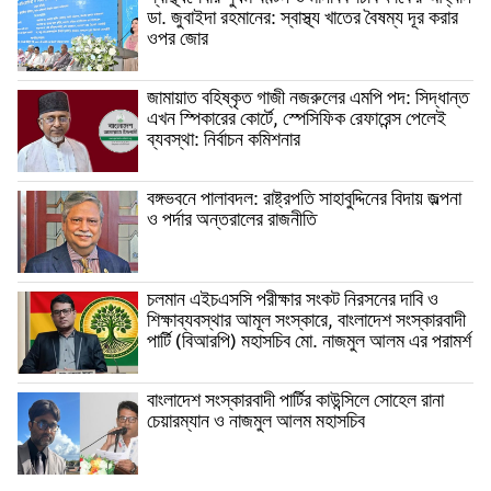
ডা. জুবাইদা রহমানের: স্বাস্থ্য খাতের বৈষম্য দূর করার
ওপর জোর
জামায়াত বহিষ্কৃত গাজী নজরুলের এমপি পদ: সিদ্ধান্ত
এখন স্পিকারের কোর্টে, স্পেসিফিক রেফারেন্স পেলেই
ব্যবস্থা: নির্বাচন কমিশনার
বঙ্গভবনে পালাবদল: রাষ্ট্রপতি সাহাবুদ্দিনের বিদায় জল্পনা
ও পর্দার অন্তরালের রাজনীতি
চলমান এইচএসসি পরীক্ষার সংকট নিরসনের দাবি ও
শিক্ষাব্যবস্থার আমূল সংস্কারে, বাংলাদেশ সংস্কারবাদী
পার্টি (বিআরপি) মহাসচিব মো. নাজমুল আলম এর পরামর্শ
বাংলাদেশ সংস্কারবাদী পার্টির কাউন্সিলে সোহেল রানা
চেয়ারম্যান ও নাজমুল আলম মহাসচিব