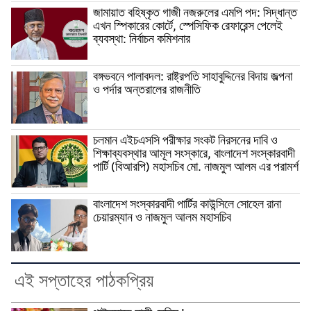
জামায়াত বহিষ্কৃত গাজী নজরুলের এমপি পদ: সিদ্ধান্ত
এখন স্পিকারের কোর্টে, স্পেসিফিক রেফারেন্স পেলেই
ব্যবস্থা: নির্বাচন কমিশনার
বঙ্গভবনে পালাবদল: রাষ্ট্রপতি সাহাবুদ্দিনের বিদায় জল্পনা
ও পর্দার অন্তরালের রাজনীতি
চলমান এইচএসসি পরীক্ষার সংকট নিরসনের দাবি ও
শিক্ষাব্যবস্থার আমূল সংস্কারে, বাংলাদেশ সংস্কারবাদী
পার্টি (বিআরপি) মহাসচিব মো. নাজমুল আলম এর পরামর্শ
বাংলাদেশ সংস্কারবাদী পার্টির কাউন্সিলে সোহেল রানা
চেয়ারম্যান ও নাজমুল আলম মহাসচিব
এই সপ্তাহের পাঠকপ্রিয়