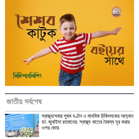
জাতীয় সর্বশেষ
স্বাস্থ্যসেবার সুষম বণ্টন ও মানবিক চিকিৎসকের আহ্বান
ডা. জুবাইদা রহমানের: স্বাস্থ্য খাতের বৈষম্য দূর করার
ওপর জোর