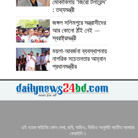
মোকাবিলায় ‘জিরো টলারেন্স’
: তথ্যমন্ত্রী
জঙ্গল সলিমপুরে সন্ত্রাসীদের
আর কোনো ঠাঁই নেই —
স্বরাষ্ট্রমন্ত্রী
ময়লা-আবর্জনা ব্যবস্থাপনায়
নাগরিক সচেতনতার আহ্বান
প্রধানমন্ত্রীর
এই ওয়েব সাইটের কোন লেখা, ছবি, অডিও, ভিডিও অনুমতি ব্যতীত ব্যবহার
বেআইনি ।