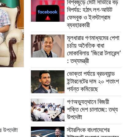
বিশ্বজুড়ে মেটা সার্ভারে বড়
বিপর্যয়: হঠাৎ লগ-আউট
ফেসবুক ও ইনস্টাগ্রাম
ব্যবহারকারী
মূলধারার গণমাধ্যমের পেশা
চর্চায় অনৈতিক বাধা
মোকাবিলায় ‘জিরো টলারেন্স’
: তথ্যমন্ত্রী
ভোক্তা পর্যায়ে ব্রডব্যান্ড
ইন্টারনেটের দাম ২০ শতাংশ
পর্যন্ত কমিয়েছে
গণঅভ্যুত্থানে বিজয়ী
শক্তি দেশ চালাচ্ছে: তথ্য
উপদেষ্টা
স্টারলিংক বাংলাদেশের
 উপদেষ্টা