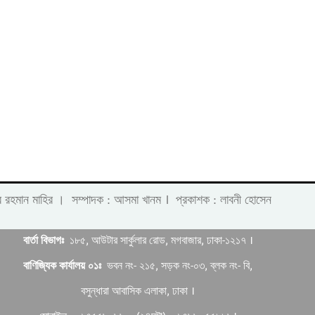
।
 লাবীব রহমান মাহির । সম্পাদক : আসমা খানম
প্রকাশক : লাবনী হোসেন
বার্তা বিভাগঃ
১৮৫, আউটার সার্কুলার রোড, মগবাজার, ঢাকা-১২১৭ ।
বাণিজ্যিক কার্যালয় ০১ঃ
ভবন নং- ২১৫, সড়ক নং-০৩, ব্লক নং- বি,
বসুন্ধারা আবাসিক এলাকা, ঢাকা ।