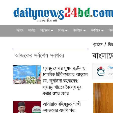
প্রচ্ছদ
জাতীয়
সারাদেশ
বিশ্ব
রাজনীতি
অর্থনীতি
বিজ্
প্রচ্ছদ
বিজ
/
আজকের সর্বশেষ সবখবর
বাংলাদ
স্বাস্থ্যসেবার সুষম বণ্টন ও
নিজ
মানবিক চিকিৎসকের আহ্বান
সেপ
ডা. জুবাইদা রহমানের:
স্বাস্থ্য খাতের বৈষম্য দূর
করার ওপর জোর
জামায়াত বহিষ্কৃত গাজী
নজরুলের এমপি পদ: