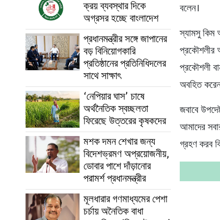
ক্রয় ব্যবস্থার দিকে
বলেন।
অগ্রসর হচ্ছে বাংলাদেশ
স্যামসু কিম
প্রধানমন্ত্রীর সঙ্গে জাপানের
বড় বিনিয়োগকারি
প্রকৌশলীর অভ
প্রতিষ্ঠানের প্রতিনিধিদলের
প্রকৌশলী বা
সাথে সাক্ষাৎ
অবহিত করে
‘নেপিয়ার ঘাস’ চাষে
অর্থনৈতিক স্বচ্ছলতা
জবাবে উপদেষ্
ফিরেছে উত্তরের কৃষকদের
আমাদের সবার
মশক দমন শেখার জন্য
গ্রহণ করব ক
বিদেশভ্রমণ অপ্রয়োজনীয়,
ডোবার পাশে দাঁড়ানোর
পরামর্শ প্রধানমন্ত্রীর
মূলধারার গণমাধ্যমের পেশা
চর্চায় অনৈতিক বাধা