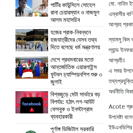
মো. নাহিদ ই
পার্টির কাউন্সিলে সোহেল
রানা চেয়ারম্যান ও নাজমুল
এম্বাসীর বাণ
আলম মহাসচিব
আগ্রহ প্রক
হজের প্রাক-নিবন্ধনে
হজযাত্রীদের যেসব তথ্য
স্যামসু কিম 
দিতে বলেছে ধর্ম মন্ত্রণালয়
ল্যান্ড ইনফর
দেশে প্রথমবারের মতো
আগ্রহী।
আন্তর্জাতিক এয়ারলাইন্স
এ সময় উপদে
ফুটবল চ্যাম্পিয়নশিপ শুরু ৩
তথ্যপ্রযুক্ত
জুলাই
অর্থনীতি বিক
বিশ্বজুড়ে মেটা সার্ভারে বড়
বিপর্যয়: হঠাৎ লগ-আউট
Acote গ্রুপ
ফেসবুক ও ইনস্টাগ্রাম
ব্যবহারকারী
উপদেষ্টা বল
ইউএনডিপির চ
পূর্ণাঙ্গ ডিজিটাল সরকারি