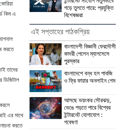
ইন্টারনেট সংযোগ নতুনভাবে
কোরিয়া
গড়ে তুলতে পারে: প্রযুক্তি
র্ড কিম এ
বিশেষজ্ঞরা
এই সপ্তাহের পাঠকপ্রিয়
্যাশনাল
বাংলাদেশী বিজ্ঞানী ফেরদৌসী
কাজ করতে
কাদরী পেলেন ম্যাগসেসে
পুরস্কার
তাই তাদের
বাংলাদেশে বন্ধ হল পাবজি
ের ডিজিটাল
ও ফ্রি ফায়ার অনলাইন গেম
আসছে ভয়ংকর সৌরঝড়,
 করলে
ভেঙে পড়তে পারে বিশ্বের
ইন্টারনেট যোগাযোগ :
টুআই এর সাথে
গবেষণা
আলোচনা করতে