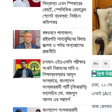
সিদ্ধান্ত এখন স্পিকারের
কোর্টে, স্পেসিফিক রেফারেন্স
পেলেই ব্যবস্থা: নির্বাচন
কমিশনার
বঙ্গভবনে পালাবদল:
রাষ্ট্রপতি সাহাবুদ্দিনের বিদায়
জল্পনা ও পর্দার অন্তরালের
রাজনীতি
চলমান এইচএসসি পরীক্ষার
ফ+
ফ-
সংকট নিরসনের দাবি ও
শিক্ষাব্যবস্থার আমূল
সংস্কারে, বাংলাদেশ
ঢাকা, ২২ সেপ
সংস্কারবাদী পার্টি (বিআরপি)
মহাসচিব মো. নাজমুল
এআই (Artif
আলম এর পরামর্শ
আজ রোববার ড
বাংলাদেশ সংস্কারবাদী