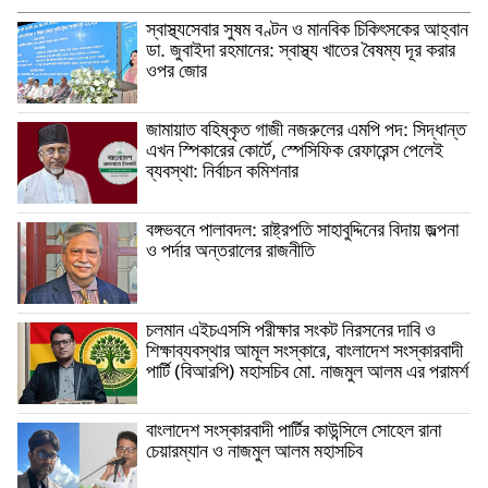
স্বাস্থ্যসেবার সুষম বণ্টন ও মানবিক চিকিৎসকের আহ্বান
ডা. জুবাইদা রহমানের: স্বাস্থ্য খাতের বৈষম্য দূর করার
ওপর জোর
জামায়াত বহিষ্কৃত গাজী নজরুলের এমপি পদ: সিদ্ধান্ত
এখন স্পিকারের কোর্টে, স্পেসিফিক রেফারেন্স পেলেই
ব্যবস্থা: নির্বাচন কমিশনার
বঙ্গভবনে পালাবদল: রাষ্ট্রপতি সাহাবুদ্দিনের বিদায় জল্পনা
ও পর্দার অন্তরালের রাজনীতি
চলমান এইচএসসি পরীক্ষার সংকট নিরসনের দাবি ও
শিক্ষাব্যবস্থার আমূল সংস্কারে, বাংলাদেশ সংস্কারবাদী
পার্টি (বিআরপি) মহাসচিব মো. নাজমুল আলম এর পরামর্শ
বাংলাদেশ সংস্কারবাদী পার্টির কাউন্সিলে সোহেল রানা
চেয়ারম্যান ও নাজমুল আলম মহাসচিব