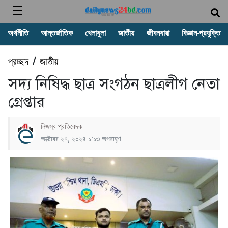
অর্থনীতি
আন্তর্জাতিক
খেলাধুলা
জাতীয়
জীবনধারা
বিজ্ঞান-প্রযুক্তি
প্রচ্ছদ
জাতীয়
/
সদ্য নিষিদ্ধ ছাত্র সংগঠন ছাত্রলীগ নেতা
গ্রেপ্তার
নিজস্ব প্রতিবেদক
অক্টোবর ২৭, ২০২৪ ১:১৩ অপরাহ্ণ