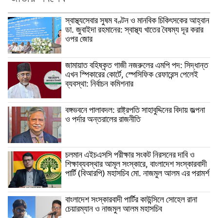
স্বাস্থ্যসেবার সুষম বণ্টন ও মানবিক চিকিৎসকের আহ্বান
ডা. জুবাইদা রহমানের: স্বাস্থ্য খাতের বৈষম্য দূর করার
ওপর জোর
জামায়াত বহিষ্কৃত গাজী নজরুলের এমপি পদ: সিদ্ধান্ত
এখন স্পিকারের কোর্টে, স্পেসিফিক রেফারেন্স পেলেই
ব্যবস্থা: নির্বাচন কমিশনার
বঙ্গভবনে পালাবদল: রাষ্ট্রপতি সাহাবুদ্দিনের বিদায় জল্পনা
ও পর্দার অন্তরালের রাজনীতি
চলমান এইচএসসি পরীক্ষার সংকট নিরসনের দাবি ও
শিক্ষাব্যবস্থার আমূল সংস্কারে, বাংলাদেশ সংস্কারবাদী
পার্টি (বিআরপি) মহাসচিব মো. নাজমুল আলম এর পরামর্শ
বাংলাদেশ সংস্কারবাদী পার্টির কাউন্সিলে সোহেল রানা
চেয়ারম্যান ও নাজমুল আলম মহাসচিব