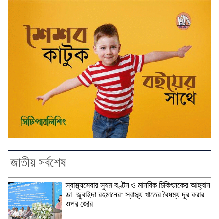
জাতীয় সর্বশেষ
স্বাস্থ্যসেবার সুষম বণ্টন ও মানবিক চিকিৎসকের আহ্বান
ডা. জুবাইদা রহমানের: স্বাস্থ্য খাতের বৈষম্য দূর করার
ওপর জোর