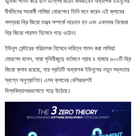
ভূমিকা পালন করে বলে উল্লেখ করেন কর্মজীবেন অধ্যাপক ইউনূসের
দীর্ঘদিনের সহকর্মী লামিয়া মোরশেদ। তিনি মনে করেন এই ক্লাবের
সদস্যরা থ্রি জিরো তত্ত্ব সম্পর্কে সচেতন হন এবং একসময় নিজেরা
থ্রি জিরো পারসন হিসেবে গড়ে ওঠেন।
ইউনূস সেন্টারের পরিচালক হিসেবে দায়িত্ব পালন করা লামিয়া
মোরশেদ বলেন, সারা পৃথিবীজুড়ে বর্তমানে প্রায় ৪ হাজার ৬০০টি থ্রি
জিরো ক্লাব রয়েছে, যার প্রতিটি অধ্যাপক ইউনূসের নতুন সভ্যতার
স্বপ্নে অনুপ্রাণিত। এসব ক্লাবের বেশিরভাগই
বিশ্ববিদ্যালয়গুলোতে গড়ে উঠেছে।