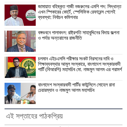
জামায়াত বহিষ্কৃত গাজী নজরুলের এমপি পদ: সিদ্ধান্ত
এখন স্পিকারের কোর্টে, স্পেসিফিক রেফারেন্স পেলেই
ব্যবস্থা: নির্বাচন কমিশনার
বঙ্গভবনে পালাবদল: রাষ্ট্রপতি সাহাবুদ্দিনের বিদায় জল্পনা
ও পর্দার অন্তরালের রাজনীতি
চলমান এইচএসসি পরীক্ষার সংকট নিরসনের দাবি ও
শিক্ষাব্যবস্থার আমূল সংস্কারে, বাংলাদেশ সংস্কারবাদী
পার্টি (বিআরপি) মহাসচিব মো. নাজমুল আলম এর পরামর্শ
বাংলাদেশ সংস্কারবাদী পার্টির কাউন্সিলে সোহেল রানা
চেয়ারম্যান ও নাজমুল আলম মহাসচিব
এই সপ্তাহের পাঠকপ্রিয়