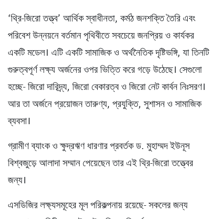
‘থ্রি-জিরো তত্ত্ব’ আর্থিক স্বাধীনতা, কর্মঠ জনশক্তি তৈরি এবং
পরিবেশ উন্নয়নে বর্তমান পৃথিবীতে সবচেয়ে জনপ্রিয় ও কার্যকর
একটি মডেল। এটি একটি সামাজিক ও অর্থনৈতিক দৃষ্টিভঙ্গি, যা তিনটি
গুরুত্বপূর্ণ লক্ষ্য অর্জনের ওপর ভিত্তি করে গড়ে উঠেছে। সেগুলো
হচ্ছে- জিরো দারিদ্র্য, জিরো বেকারত্ব ও জিরো নেট কার্বন নিঃসরণ।
আর তা অর্জনে প্রয়োজন তারুণ্য, প্রযুক্তি, সুশাসন ও সামাজিক
ব্যবসা।
গ্রামীণ ব্যাংক ও ক্ষুদ্রঋণ ধারণার প্রবর্তক ড. মুহাম্মদ ইউনূস
বিশ্বজুড়ে আলাদা সম্মান পেয়েছেন তার এই থ্রি-জিরো তত্ত্বের
জন্য।
এসডিজির লক্ষ্যসমূহের মূল পরিকল্পনায় রয়েছে- সকলের জন্য