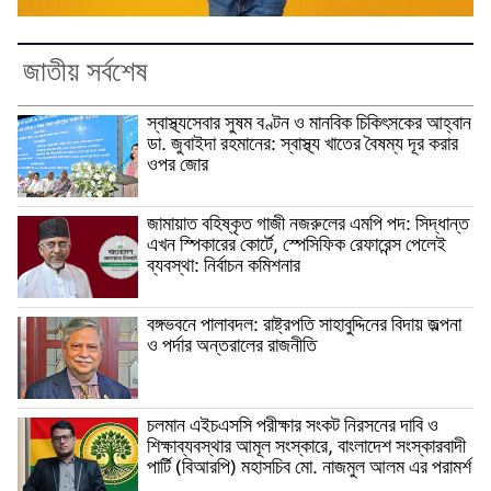
জাতীয় সর্বশেষ
স্বাস্থ্যসেবার সুষম বণ্টন ও মানবিক চিকিৎসকের আহ্বান
ডা. জুবাইদা রহমানের: স্বাস্থ্য খাতের বৈষম্য দূর করার
ওপর জোর
জামায়াত বহিষ্কৃত গাজী নজরুলের এমপি পদ: সিদ্ধান্ত
এখন স্পিকারের কোর্টে, স্পেসিফিক রেফারেন্স পেলেই
ব্যবস্থা: নির্বাচন কমিশনার
বঙ্গভবনে পালাবদল: রাষ্ট্রপতি সাহাবুদ্দিনের বিদায় জল্পনা
ও পর্দার অন্তরালের রাজনীতি
চলমান এইচএসসি পরীক্ষার সংকট নিরসনের দাবি ও
শিক্ষাব্যবস্থার আমূল সংস্কারে, বাংলাদেশ সংস্কারবাদী
পার্টি (বিআরপি) মহাসচিব মো. নাজমুল আলম এর পরামর্শ