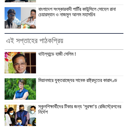
বাংলাদেশ সংস্কারবাদী পার্টির কাউন্সিলে সোহেল রানা
চেয়ারম্যান ও নাজমুল আলম মহাসচিব
এই সপ্তাহের পাঠকপ্রিয়
থাইল্যান্ডে হাজী সেলিম !
মিয়ানমারে যুক্তরাজ্যের সাবেক রাষ্ট্রদূতের কারাদণ্ড
স্কুলশিক্ষার্থীদের টিকার জন্য ‘সুরক্ষা’য় রেজিস্ট্রেশনের
নির্দেশ