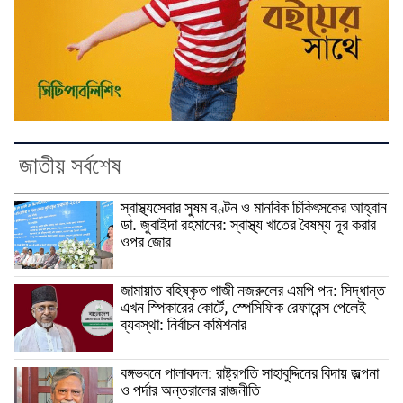
জাতীয় সর্বশেষ
স্বাস্থ্যসেবার সুষম বণ্টন ও মানবিক চিকিৎসকের আহ্বান
ডা. জুবাইদা রহমানের: স্বাস্থ্য খাতের বৈষম্য দূর করার
ওপর জোর
জামায়াত বহিষ্কৃত গাজী নজরুলের এমপি পদ: সিদ্ধান্ত
এখন স্পিকারের কোর্টে, স্পেসিফিক রেফারেন্স পেলেই
ব্যবস্থা: নির্বাচন কমিশনার
বঙ্গভবনে পালাবদল: রাষ্ট্রপতি সাহাবুদ্দিনের বিদায় জল্পনা
ও পর্দার অন্তরালের রাজনীতি