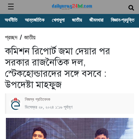
অর্থনীতি
আন্তর্জাতিক
খেলাধুলা
জাতীয়
জীবনধারা
বিজ্ঞান-প্রযুক্তি
প্রচ্ছদ
জাতীয়
/
কমিশন রিপোর্ট জমা দেয়ার পর
সরকার রাজনৈতিক দল,
স্টেকহোল্ডারদের সঙ্গে বসবে :
উপদেষ্টা মাহফুজ
নিজস্ব প্রতিবেদক
ডিসেম্বর ২৮, ২০২৪ ১:১৬ পূর্বাহ্ণ