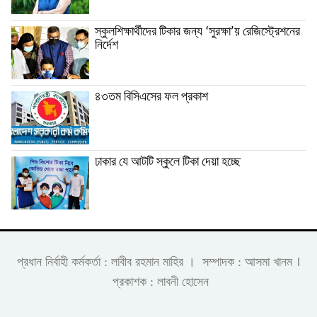
স্কুলশিক্ষার্থীদের টিকার জন্য ‘সুরক্ষা’য় রেজিস্ট্রেশনের
নির্দেশ
৪৩তম বিসিএসের ফল প্রকাশ
ঢাকার যে আটটি স্কুলে টিকা দেয়া হচ্ছে
।
প্রধান নির্বাহী কর্মকর্তা : লাবীব রহমান মাহির । সম্পাদক : আসমা খানম
প্রকাশক : লাবনী হোসেন