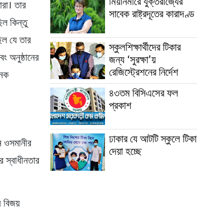
মিয়ানমারে যুক্তরাজ্যের
পারা। তার
সাবেক রাষ্ট্রদূতের কারাদণ্ড
িল কিন্তু
ছিল যে তার
স্কুলশিক্ষার্থীদের টিকার
ং অনুষ্ঠানের
জন্য ‘সুরক্ষা’য়
রেজিস্ট্রেশনের নির্দেশ
জনক
৪৩তম বিসিএসের ফল
প্রকাশ
ঢাকার যে আটটি স্কুলে টিকা
নে ওসমানীর
দেয়া হচ্ছে
র স্বাধীনতার
 বিজয়