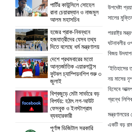
পার্টির কাউন্সিলে সোহেল
উপদেষ্টা প্
রানা চেয়ারম্যান ও নাজমুল
সালের মুক্তি
আলম মহাসচিব
হজের প্রাক-নিবন্ধনে
পররাষ্ট্র মন
হজযাত্রীদের যেসব তথ্য
ঘটনাবলীর ওপ
দিতে বলেছে ধর্ম মন্ত্রণালয়
বিজয় উদযাপ
দেশে প্রথমবারের মতো
আন্তর্জাতিক এয়ারলাইন্স
‘ইতিহাসের তথ
ফুটবল চ্যাম্পিয়নশিপ শুরু ৩
নয় মাসের নৃ
জুলাই
হিসেবে আত্মপ্
বিশ্বজুড়ে মেটা সার্ভারে বড়
গ্রন্থে লিপি
বিপর্যয়: হঠাৎ লগ-আউট
ফেসবুক ও ইনস্টাগ্রাম
মন্ত্রণালয়ে
ব্যবহারকারী
একটি বড় রা
পূর্ণাঙ্গ ডিজিটাল সরকারি