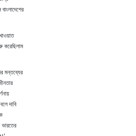
ল বাংলাদেশের
খাওয়াত
রু করেছিলাম
র মন্তব্যের
াধীনতার
ণনায়
 বলে দাবি
কে
ি। ভারতের