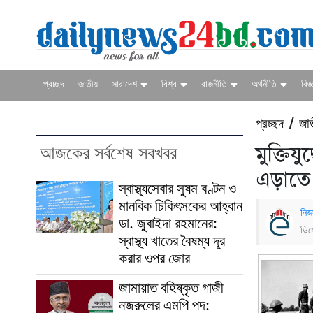
প্রচ্ছদ
জাতীয়
সারাদেশ
বিশ্ব
রাজনীতি
অর্থনীতি
বিজ্
প্রচ্ছদ
জা
/
আজকের সর্বশেষ সবখবর
মুক্তিযু
এড়াত
স্বাস্থ্যসেবার সুষম বণ্টন ও
মানবিক চিকিৎসকের আহ্বান
নিজ
ডা. জুবাইদা রহমানের:
ডিস
স্বাস্থ্য খাতের বৈষম্য দূর
করার ওপর জোর
জামায়াত বহিষ্কৃত গাজী
নজরুলের এমপি পদ: