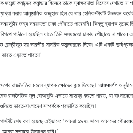
ে জয়েন্ট কমান্ডের কমান্ডার হিসেবে তাকে স্বাক্ষরদাতা হিসেবে দেখাতে না 
্যাখ্যা করার আনুষ্ঠানিক অজুহাত ছিল যে তার হেলিকপ্টারটি উড্ডয়ন করেছ
 সময়সূচীর জন্য সময়মতো ঢাকা পৌঁছাতে পারেননি। কিন্তু ব্যাপক সন্দেহ 
 বিপথে পাঠানো হয়েছিল যাতে তিনি সময়মতো ঢাকায় পৌঁছাতে না পারেন এব
কেন্দ্রীভূত হয় ভারতীয় সামরিক কমান্ডারদের দিকে। এটি একটি দুর্ভাগ্য
যা ভারত এড়াতে পারত।’
দেশের রাজনৈতিক মহলে ব্যাপক ক্ষোভের জন্ম দিয়েছে। আত্মসমর্পণ অনুষ্ঠা
েক রাজনৈতিক ভুল বোঝাবুঝি এড়াতে সাহায্য করতে পারত, যা বাংলাদেশে
নগুলিতে ভারত-বাংলাদেশ সম্পর্ককে প্রভাবিত করেছিল।
ের পোস্টটি শেষ করা হয়েছে এইভাবে: ‘আমরা ১৯৭১ সালে আমাদের গৌরবময়
; আমরা সত্যকে উদযাপন করি।’