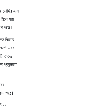
্র মোদির এক্স
 মিলে যায়।
খে পড়ে।
িক বিজয়ে
ৎসর্গ এবং
টি তাদের
ল প্রজন্মকে
রের
 ঝড় ওঠে।
ীব্র