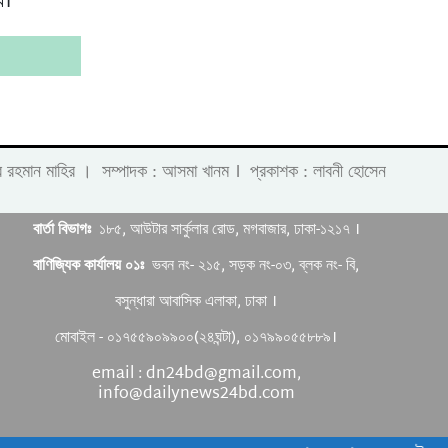
ে।’
।
 লাবীব রহমান মাহির । সম্পাদক : আসমা খানম
প্রকাশক : লাবনী হোসেন
বার্তা বিভাগঃ
১৮৫, আউটার সার্কুলার রোড, মগবাজার, ঢাকা-১২১৭ ।
বাণিজ্যিক কার্যালয় ০১ঃ
ভবন নং- ২১৫, সড়ক নং-০৩, ব্লক নং- বি,
বসুন্ধারা আবাসিক এলাকা, ঢাকা ।
মোবাইল - ০১৭৫৫৯০৯৯০০(২৪ঘন্টা), ০১৭৯৯০৫৫৮৮৯।
email : dn24bd@gmail.com,
info@dailynews24bd.com