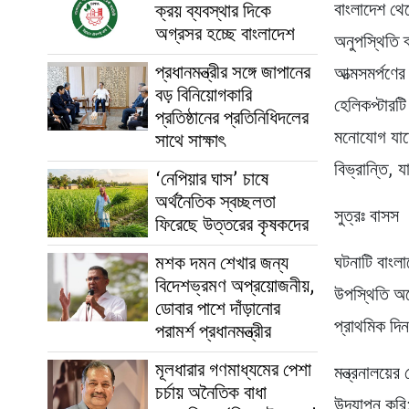
ক্রয় ব্যবস্থার দিকে
বাংলাদেশ থেক
অগ্রসর হচ্ছে বাংলাদেশ
অনুপস্থিতি ব
প্রধানমন্ত্রীর সঙ্গে জাপানের
আত্মসমর্পণের
বড় বিনিয়োগকারি
হেলিকপ্টারটি
প্রতিষ্ঠানের প্রতিনিধিদলের
মনোযোগ যাতে 
সাথে সাক্ষাৎ
বিভ্রান্তি, 
‘নেপিয়ার ঘাস’ চাষে
অর্থনৈতিক স্বচ্ছলতা
সুত্রঃ বাসস
ফিরেছে উত্তরের কৃষকদের
মশক দমন শেখার জন্য
ঘটনাটি বাংলা
বিদেশভ্রমণ অপ্রয়োজনীয়,
উপস্থিতি অন
ডোবার পাশে দাঁড়ানোর
প্রাথমিক দি
পরামর্শ প্রধানমন্ত্রীর
মূলধারার গণমাধ্যমের পেশা
মন্ত্রনালয়
চর্চায় অনৈতিক বাধা
উদযাপন করি