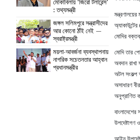
মোকাবিলায় ‘জিরো টলারেন্স’
: তথ্যমন্ত্রী
মন্ত্রণালয়ের
জঙ্গল সলিমপুরে সন্ত্রাসীদের
অ্যাকাউন্টের
আর কোনো ঠাঁই নেই —
মোদির বক্তব্
স্বরাষ্ট্রমন্ত্রী
ময়লা-আবর্জনা ব্যবস্থাপনায়
মোদি তার পো
নাগরিক সচেতনতার আহ্বান
অবদান রাখা স
প্রধানমন্ত্রীর
অটল সংকল্প 
অসাধারণ বীরত
অনুপ্রাণিত 
বাংলাদেশের স
উপদেষ্টাগণ 
আইন উপদেষ্ট