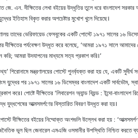
রয়াত জে. এন. দীক্ষিতের লেখা বইয়ের উদ্ধৃতির তুলে ধরে বাংলাদেশ সরক
যুদ্ধের ইতিহাস বিকৃত করার অপচেষ্টার মুখোশ খুলে দিয়েছে।
্ত্রণালয় তাদের ভেরিফায়েড ফেসবুকের একটি পোস্টে ১৯৭১ সালের ১৬ ডিসে
র দীক্ষিতের পর্যবেক্ষণ উদ্ধৃত করে বলেছে, ‘আমরা ১৯৭১ সালে আমাদের
ন করি; আমরা উদযাপনের মাধ্যমে সত্য প্রকাশ করি।’
্য’ শিরোনামে মন্ত্রণালয়ের পোস্টে পুনর্ব্যক্ত করা হয় যে, একটি সুদীর্ঘ 
শংস যুুদ্ধের পর ১৯৭১ সালের ১৬ ডিসেম্বর বাংলাদেশ একটি সার্বভৌম, স্ব
রকাশ করে। পোষ্টে দীক্ষিতের ‘লিবারেশন অ্যান্ড বিয়ন্ড : ইন্দো-বাংলাদেশ রি
বদ্ধ যুদ্ধশেষের আত্মসমর্পণের বিস্তারিত বিবরণ উদ্ধৃত করা হয়।
র পোস্টে দীক্ষিতের বইয়ের নিম্মোক্ত অংশগুলি উল্লেখ করা হয় : ‘আত্মসমর্পণ
জনৈতিক ভুল ছিল জেনারেল এমএজি ওসমানীর উপস্থিতি নিশ্চিত করতে ব্য