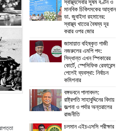
স্বাস্থ্যসেবার সুষম বণ্টন ও
মানবিক চিকিৎসকের আহ্বান
ডা. জুবাইদা রহমানের:
স্বাস্থ্য খাতের বৈষম্য দূর
করার ওপর জোর
জামায়াত বহিষ্কৃত গাজী
নজরুলের এমপি পদ:
সিদ্ধান্ত এখন স্পিকারের
কোর্টে, স্পেসিফিক রেফারেন্স
পেলেই ব্যবস্থা: নির্বাচন
কমিশনার
বঙ্গভবনে পালাবদল:
রাষ্ট্রপতি সাহাবুদ্দিনের বিদায়
জল্পনা ও পর্দার অন্তরালের
রাজনীতি
চলমান এইচএসসি পরীক্ষার
রাপত্তা