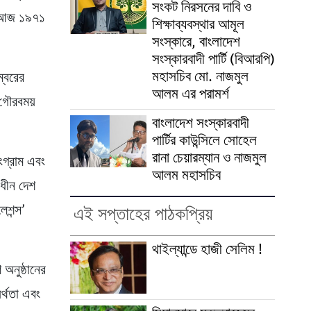
সংকট নিরসনের দাবি ও
ার আজ ১৯৭১
শিক্ষাব্যবস্থার আমূল
সংস্কারে, বাংলাদেশ
সংস্কারবাদী পার্টি (বিআরপি)
মহাসচিব মো. নাজমুল
ম্বরের
আলম এর পরামর্শ
 গৌরবময়
বাংলাদেশ সংস্কারবাদী
পার্টির কাউন্সিলে সোহেল
রানা চেয়ারম্যান ও নাজমুল
সংগ্রাম এবং
আলম মহাসচিব
াধীন দেশ
লেশন্স’
এই সপ্তাহের পাঠকপ্রিয়
থাইল্যান্ডে হাজী সেলিম !
 অনুষ্ঠানের
র্থতা এবং