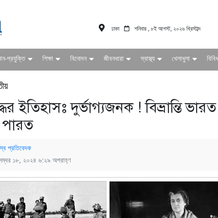
ঢাকা
শনিবার , ৮ই আগস্ট, ২০২৬ খ্রিস্টাব্দ
ঞান-প্রযুক্তি
শিক্ষা
বিনোদন
জীবনধারা
স্বাস্থ্য
খেলাধুলা
বিবি
তীয়
দ্ধের ইতিহাসঃ দুর্ভাগ্যজনক ! বিভ্রান্তি ভারত
ে পারত
স্ব প্রতিবেদক
েম্বর ১৮, ২০২৪ ৬:২৯ অপরাহ্ণ