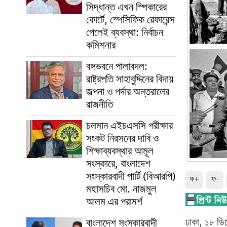
সিদ্ধান্ত এখন স্পিকারের
কোর্টে, স্পেসিফিক রেফারেন্স
পেলেই ব্যবস্থা: নির্বাচন
কমিশনার
বঙ্গভবনে পালাবদল:
রাষ্ট্রপতি সাহাবুদ্দিনের বিদায়
জল্পনা ও পর্দার অন্তরালের
রাজনীতি
চলমান এইচএসসি পরীক্ষার
সংকট নিরসনের দাবি ও
শিক্ষাব্যবস্থার আমূল
সংস্কারে, বাংলাদেশ
সংস্কারবাদী পার্টি (বিআরপি)
ফ+
ফ-
মহাসচিব মো. নাজমুল
আলম এর পরামর্শ
বাংলাদেশ সংস্কারবাদী
ঢাকা, ১৮ ডি