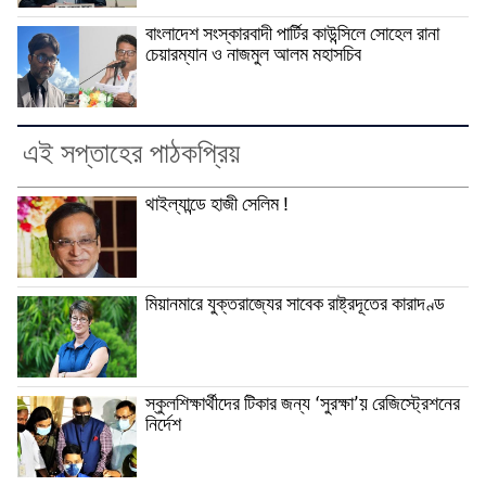
বাংলাদেশ সংস্কারবাদী পার্টির কাউন্সিলে সোহেল রানা
চেয়ারম্যান ও নাজমুল আলম মহাসচিব
এই সপ্তাহের পাঠকপ্রিয়
থাইল্যান্ডে হাজী সেলিম !
মিয়ানমারে যুক্তরাজ্যের সাবেক রাষ্ট্রদূতের কারাদণ্ড
স্কুলশিক্ষার্থীদের টিকার জন্য ‘সুরক্ষা’য় রেজিস্ট্রেশনের
নির্দেশ