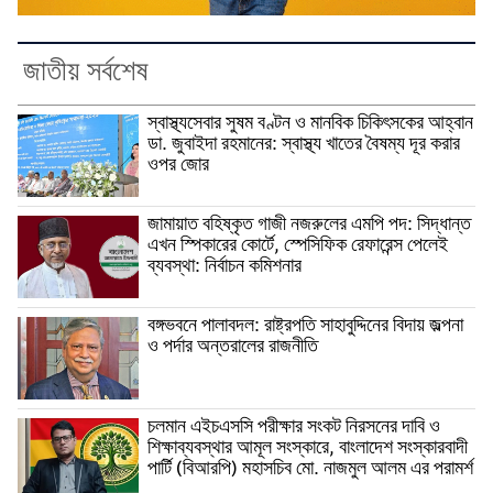
জাতীয় সর্বশেষ
স্বাস্থ্যসেবার সুষম বণ্টন ও মানবিক চিকিৎসকের আহ্বান
ডা. জুবাইদা রহমানের: স্বাস্থ্য খাতের বৈষম্য দূর করার
ওপর জোর
জামায়াত বহিষ্কৃত গাজী নজরুলের এমপি পদ: সিদ্ধান্ত
এখন স্পিকারের কোর্টে, স্পেসিফিক রেফারেন্স পেলেই
ব্যবস্থা: নির্বাচন কমিশনার
বঙ্গভবনে পালাবদল: রাষ্ট্রপতি সাহাবুদ্দিনের বিদায় জল্পনা
ও পর্দার অন্তরালের রাজনীতি
চলমান এইচএসসি পরীক্ষার সংকট নিরসনের দাবি ও
শিক্ষাব্যবস্থার আমূল সংস্কারে, বাংলাদেশ সংস্কারবাদী
পার্টি (বিআরপি) মহাসচিব মো. নাজমুল আলম এর পরামর্শ