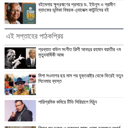
বইমেলায় ক্ষুদ্রঋণের প্রসারে ড. ইউনূস ও গ্রামীণ
ব্যাংকের ভূমিকা বিষয়ক এ্যালেক্স কাউন্টসের বই
এই সপ্তাহের পাঠকপ্রিয়
প্রখ্যাত বাউল সংগীত শিল্পী আবদুর রহমান বয়াতীর ৭ম
মৃত্যুবার্ষিকী আজ
মিশা সওদাগর ছয় মাস পর যুক্তরাষ্ট্র থেকে ফিরেই নতুন
সিনেমায় ব্যস্ত
পারিশ্রমিক কমিয়ে টিভি সিরিয়ালে মিঠুন