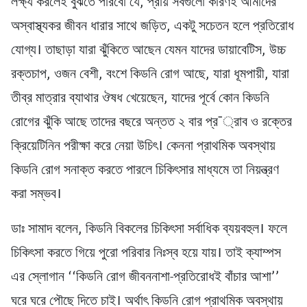
লক্ষ্য করলেই বুঝতে পারবো যে, প্রায় সবগুলো কারণই আমাদের
অস্বাস্থ্যকর জীবন ধারার সাথে জড়িত, একটু সচেতন হলে প্রতিরোধ
যোগ্য। তাছাড়া যারা ঝুঁকিতে আছেন যেমন যাদের ডায়াবেটিস, উচ্চ
রক্তচাপ, ওজন বেশী, বংশে কিডনি রোগ আছে, যারা ধূমপায়ী, যারা
তীব্র মাত্রার ব্যাথার ঔষধ খেয়েছেন, যাদের পূর্বে কোন কিডনি
রোগের ঝুঁকি আছে তাদের বছরে অন্তত ২ বার প্র¯্রাব ও রক্তের
ক্রিয়েটিনিন পরীক্ষা করে নেয়া উচিৎ। কেননা প্রাথমিক অবস্থায়
কিডনি রোগ সনাক্ত করতে পারলে চিকিৎসার মাধ্যমে তা নিয়ন্ত্রণ
করা সম্ভব।
ডাঃ সামাদ বলেন, কিডনি বিকলের চিকিৎসা সর্বাধিক ব্যয়বহুল। ফলে
চিকিৎসা করতে গিয়ে পুরো পরিবার নিঃস্ব হয়ে যায়। তাই ক্যাম্পস
এর স্লোগান ‘‘কিডনি রোগ জীবননাশা-প্রতিরোধই বাঁচার আশা’’
ঘরে ঘরে পৌছে দিতে চাই। অর্থাৎ কিডনি রোগ প্রাথমিক অবস্থায়