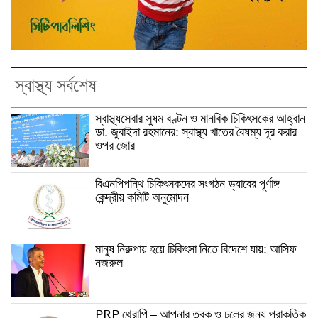
স্বাস্থ্য সর্বশেষ
স্বাস্থ্যসেবার সুষম বণ্টন ও মানবিক চিকিৎসকের আহ্বান
ডা. জুবাইদা রহমানের: স্বাস্থ্য খাতের বৈষম্য দূর করার
ওপর জোর
বিএনপিপন্থি চিকিৎসকদের সংগঠন-ড্যাবের পূর্ণাঙ্গ
কেন্দ্রীয় কমিটি অনুমোদন
মানুষ নিরুপায় হয়ে চিকিৎসা নিতে বিদেশে যায়: আসিফ
নজরুল
PRP থেরাপি – আপনার ত্বক ও চুলের জন্য প্রাকৃতিক