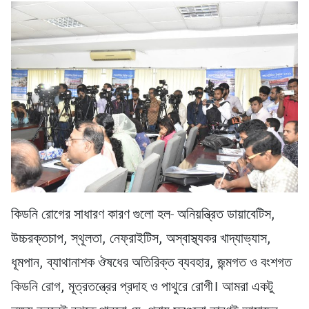
কিডনি রোগের সাধারণ কারণ গুলো হল- অনিয়ন্ত্রিত ডায়াবেটিস,
উচ্চরক্তচাপ, স্থূলতা, নেফ্রাইটিস, অস্বাস্থ্যকর খাদ্যাভ্যাস,
ধূমপান, ব্যাথানাশক ঔষধের অতিরিক্ত ব্যবহার, জন্মগত ও বংশগত
কিডনি রোগ, মূত্রতন্ত্রের প্রদাহ ও পাথুরে রোগী। আমরা একটু