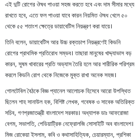
এই দুটি রোগের ঔষধ পাওয়া সহজ করতে হবে এবং দাম সীমার মধ্যে
রাখতে হবে, এতে ফল পাওয়া যাবে কারন নিয়মিত ঔষধ খেলে ৫০
থেকে ৫৫ শতাংশ ক্ষেত্রে ডায়াবেটিস নিয়ন্ত্রণ করা যায়ে।
তিনি বলেন, ডায়াবেটিস আর উচ্চ রক্তচাপ নিয়ন্ত্রণেই কিডনি
রোগের প্রাথমিক প্রতিরোধ সম্ভব। তাছারা মানুষের খাদ্দ্যাভাস বড়
কারন, সুষম খাবারের প্রতি অভ্যাস তৈরি হলে আর শারীরিক পরিশ্রম
করলে কিডনি রোগ থেকে নিজেকে মুক্ত রাখা অনেক সহজ।
গোলটেবিল বৈঠকে বিজ্ঞ প্যানেল আলোচক হিসেবে আরো উপস্থিত
ছিলেন শাহ সানাউল হক, বিশিষ্ট লেখক, গবেষক ও সাবেক অতিরিক্ত
সচিব, গণপ্রজাতন্ত্রী বাংলাদেশ সরকার। অধ্যাপক ডাঃ আফরোজা
বেগম, সভাপতি, পেডিয়াট্রিক নেফ্রোলজি সোসাইটি অব বাংলাদেশ।
মিজ রোকেয়া ইসলাম, কবি ও কথাসাহিত্যিক, চেয়ারম্যান, প্রশিকা