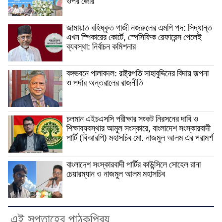
ওপর জোর
জামায়াত বহিষ্কৃত গাজী নজরুলের এমপি পদ: সিদ্ধান্ত
এখন স্পিকারের কোর্টে, স্পেসিফিক রেফারেন্স পেলেই
ব্যবস্থা: নির্বাচন কমিশনার
বঙ্গভবনে পালাবদল: রাষ্ট্রপতি সাহাবুদ্দিনের বিদায় জল্পনা
ও পর্দার অন্তরালের রাজনীতি
চলমান এইচএসসি পরীক্ষার সংকট নিরসনের দাবি ও
শিক্ষাব্যবস্থার আমূল সংস্কারে, বাংলাদেশ সংস্কারবাদী
পার্টি (বিআরপি) মহাসচিব মো. নাজমুল আলম এর পরামর্শ
বাংলাদেশ সংস্কারবাদী পার্টির কাউন্সিলে সোহেল রানা
চেয়ারম্যান ও নাজমুল আলম মহাসচিব
এই সপ্তাহের পাঠকপ্রিয়