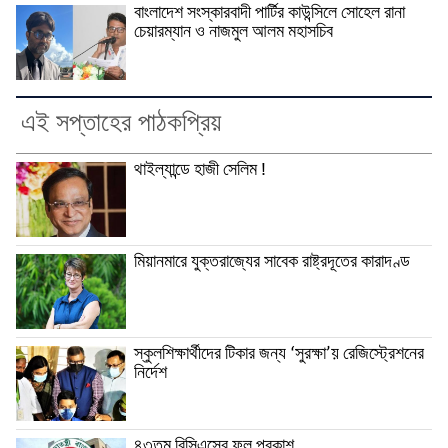
বাংলাদেশ সংস্কারবাদী পার্টির কাউন্সিলে সোহেল রানা
চেয়ারম্যান ও নাজমুল আলম মহাসচিব
এই সপ্তাহের পাঠকপ্রিয়
থাইল্যান্ডে হাজী সেলিম !
মিয়ানমারে যুক্তরাজ্যের সাবেক রাষ্ট্রদূতের কারাদণ্ড
স্কুলশিক্ষার্থীদের টিকার জন্য ‘সুরক্ষা’য় রেজিস্ট্রেশনের
নির্দেশ
৪৩তম বিসিএসের ফল প্রকাশ