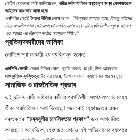
নোটিশ প্রেরকরা স্পষ্ট জানিয়েছেন,
নারীর মর্যাদাহানিকর মন্তব্যের জন্য হেফাজতকে
আইনের আওতায় আনা হবে
।
এনসিপির নেত্রী
সৈয়দা নীলিমা দোলা
বলেন,
“ভিন্নমত থাকতে পারে, কিন্তু নারীদের
নিয়ে অশালীন ভাষা কোনোভাবেই সমর্থনযোগ্য নয়। এটি একটি নিপীড়নমূলক আচরণ,
এবং আমরা এর বিরুদ্ধে কঠোর অবস্থান নিচ্ছি।”
প্রতিবাদকারীদের তালিকা
নোটিশে স্বাক্ষরকারী ছয় ব্যক্তিত্ব হলেন:
এনসিপি নেত্রী
: সৈয়দা নীলিমা দোলা, দ্যুতি অরণ্য চৌধুরী, নীলা আফরোজ
সাংস্কৃতিক ব্যক্তিত্ব
: উম্মে রায়হানা, উম্মে ফারহানা, ক্যামেলিয়া শারমিন চূড়া
সামাজিক ও রাজনৈতিক প্রভাব
এই ঘটনায় নারী অধিকার কর্মী ও প্রগতিশীল সংগঠনগুলোর মধ্যে
তীব্র প্রতিক্রিয়া দেখা দিয়েছে। অনেকেই হেফাজতের এমন
বক্তব্যকে
“মধ্যযুগীয় মানসিকতার প্রকাশ”
বলে আখ্যায়িত
করেছেন। অন্যদিকে, হেফাজত এখনও এই অভিযোগের ব্যাপারে