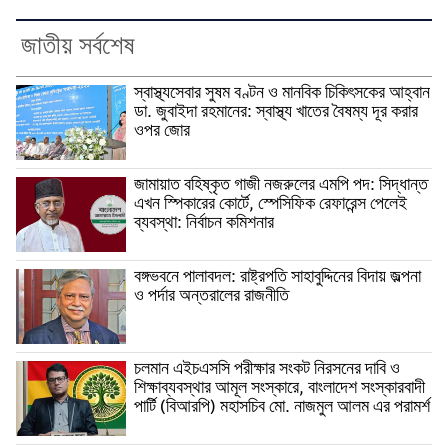
জাতীয় সর্বশেষ
স্বাস্থ্যসেবার সুষম বণ্টন ও মানবিক চিকিৎসকের আহ্বান
ডা. জুবাইদা রহমানের: স্বাস্থ্য খাতের বৈষম্য দূর করার
ওপর জোর
জামায়াত বহিষ্কৃত গাজী নজরুলের এমপি পদ: সিদ্ধান্ত
এখন স্পিকারের কোর্টে, স্পেসিফিক রেফারেন্স পেলেই
ব্যবস্থা: নির্বাচন কমিশনার
বঙ্গভবনে পালাবদল: রাষ্ট্রপতি সাহাবুদ্দিনের বিদায় জল্পনা
ও পর্দার অন্তরালের রাজনীতি
চলমান এইচএসসি পরীক্ষার সংকট নিরসনের দাবি ও
শিক্ষাব্যবস্থার আমূল সংস্কারে, বাংলাদেশ সংস্কারবাদী
পার্টি (বিআরপি) মহাসচিব মো. নাজমুল আলম এর পরামর্শ