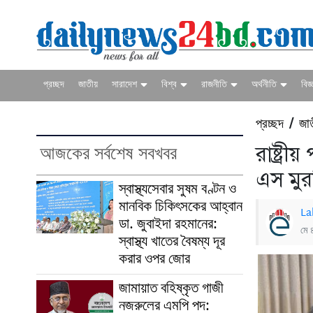
প্রচ্ছদ
জাতীয়
সারাদেশ
বিশ্ব
রাজনীতি
অর্থনীতি
বিজ্
প্রচ্ছদ
জা
/
আজকের সর্বশেষ সবখবর
রাষ্ট্রী
এস মু
স্বাস্থ্যসেবার সুষম বণ্টন ও
মানবিক চিকিৎসকের আহ্বান
La
ডা. জুবাইদা রহমানের:
মে 
স্বাস্থ্য খাতের বৈষম্য দূর
করার ওপর জোর
জামায়াত বহিষ্কৃত গাজী
নজরুলের এমপি পদ: