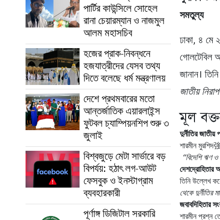
পার্টির কাউন্সিলে সোহেল
সমতুল্য
রানা চেয়ারম্যান ও নাজমুল
আলম মহাসচিব
ঢাকা, ৪ মে 
হজের প্রাক-নিবন্ধনে
গোলটেবিল আলোচ
হজযাত্রীদের যেসব তথ্য
জানান। তিন
দিতে বলেছে ধর্ম মন্ত্রণালয়
জাতীয় নিরা
দেশে প্রথমবারের মতো
আন্তর্জাতিক এয়ারলাইন্স
মূল বক্ত
ফুটবল চ্যাম্পিয়নশিপ শুরু ৩
জুলাই
দুর্নীতির জাতীয় 
শারমীন মুরশিদ強調
বিশ্বজুড়ে মেটা সার্ভারে বড়
“বিদেশি ঋণ ও স
বিপর্যয়: হঠাৎ লগ-আউট
দেশদ্রোহিতার আ
ফেসবুক ও ইনস্টাগ্রাম
তিনি উল্লেখ কর
ব্যবহারকারী
থেকে দুর্নীতির 
জবাবদিহিতার স
পূর্ণাঙ্গ ডিজিটাল সরকারি
শারমীন প্রশ্ন 