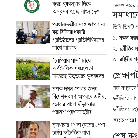
ক্রয় ব্যবস্থার দিকে
আত্মসাৎ করেন, 
অগ্রসর হচ্ছে বাংলাদেশ
সমাধান
প্রধানমন্ত্রীর সঙ্গে জাপানের
তিনি তিনটি জ
বড় বিনিয়োগকারি
১.
সকল সরকা
প্রতিষ্ঠানের প্রতিনিধিদলের
সাথে সাক্ষাৎ
২.
দুর্নীতির 
৩.
রাষ্ট্রীয়
‘নেপিয়ার ঘাস’ চাষে
অর্থনৈতিক স্বচ্ছলতা
প্রেক্ষাপ
ফিরেছে উত্তরের কৃষকদের
গত সপ্তাহে
মশক দমন শেখার জন্য
বিদেশভ্রমণ অপ্রয়োজনীয়,
দুর্নীতিতে 
ডোবার পাশে দাঁড়ানোর
দুর্নীতিগ্রস
পরামর্শ প্রধানমন্ত্রীর
করতে পারে।
মূলধারার গণমাধ্যমের পেশা
চর্চায় অনৈতিক বাধা
শেষ কথ