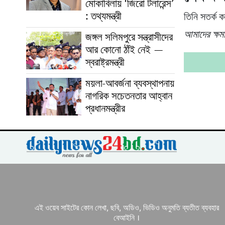
মোকাবিলায় ‘জিরো টলারেন্স’
: তথ্যমন্ত্রী
তিনি সতর্ক ক
আমাদের ক্ষম
জঙ্গল সলিমপুরে সন্ত্রাসীদের
আর কোনো ঠাঁই নেই —
স্বরাষ্ট্রমন্ত্রী
ময়লা-আবর্জনা ব্যবস্থাপনায়
নাগরিক সচেতনতার আহ্বান
প্রধানমন্ত্রীর
এই ওয়েব সাইটের কোন লেখা, ছবি, অডিও, ভিডিও অনুমতি ব্যতীত ব্যবহার
বেআইনি ।