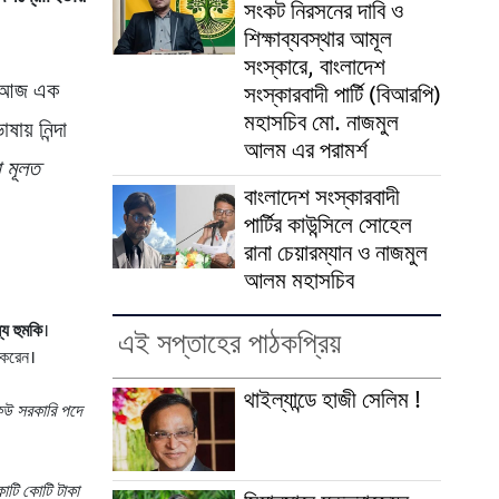
সংকট নিরসনের দাবি ও
শিক্ষাব্যবস্থার আমূল
সংস্কারে, বাংলাদেশ
আজ এক
সংস্কারবাদী পার্টি (বিআরপি)
মহাসচিব মো. নাজমুল
ায় নিন্দা
আলম এর পরামর্শ
া মূলত
বাংলাদেশ সংস্কারবাদী
পার্টির কাউন্সিলে সোহেল
রানা চেয়ারম্যান ও নাজমুল
আলম মহাসচিব
্য হুমকি
।
এই সপ্তাহের পাঠকপ্রিয়
 করেন।
থাইল্যান্ডে হাজী সেলিম !
উ সরকারি পদে
কোটি কোটি টাকা