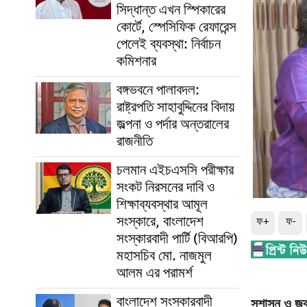
সিদ্ধান্ত এখন স্পিকারের
কোর্টে, স্পেসিফিক রেফারেন্স
পেলেই ব্যবস্থা: নির্বাচন
কমিশনার
বঙ্গভবনে পালাবদল:
রাষ্ট্রপতি সাহাবুদ্দিনের বিদায়
জল্পনা ও পর্দার অন্তরালের
রাজনীতি
চলমান এইচএসসি পরীক্ষার
সংকট নিরসনের দাবি ও
শিক্ষাব্যবস্থার আমূল
সংস্কারে, বাংলাদেশ
ফ+
ফ-
সংস্কারবাদী পার্টি (বিআরপি)
মহাসচিব মো. নাজমুল
আলম এর পরামর্শ
বাংলাদেশ সংস্কারবাদী
সুশাসন ও জবাব