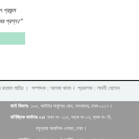
ৎ প্রজন্ম
ের প্রশ্ন।”
।
 লাবীব রহমান মাহির । সম্পাদক : আসমা খানম
প্রকাশক : লাবনী হোসেন
বার্তা বিভাগঃ
১৮৫, আউটার সার্কুলার রোড, মগবাজার, ঢাকা-১২১৭ ।
বাণিজ্যিক কার্যালয় ০১ঃ
ভবন নং- ২১৫, সড়ক নং-০৩, ব্লক নং- বি,
বসুন্ধারা আবাসিক এলাকা, ঢাকা ।