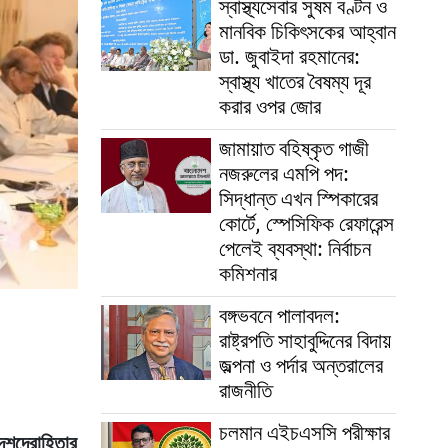
স্বাস্থ্যসেবার সুষম বণ্টন ও
মানবিক চিকিৎসকের আহ্বান
ডা. জুবাইদা রহমানের:
স্বাস্থ্য খাতের বৈষম্য দূর
করার ওপর জোর
জামায়াত বহিষ্কৃত গাজী
নজরুলের এমপি পদ:
সিদ্ধান্ত এখন স্পিকারের
কোর্টে, স্পেসিফিক রেফারেন্স
পেলেই ব্যবস্থা: নির্বাচন
কমিশনার
বঙ্গভবনে পালাবদল:
রাষ্ট্রপতি সাহাবুদ্দিনের বিদায়
জল্পনা ও পর্দার অন্তরালের
রাজনীতি
চলমান এইচএসসি পরীক্ষার
 দেশদ্রোহিতার