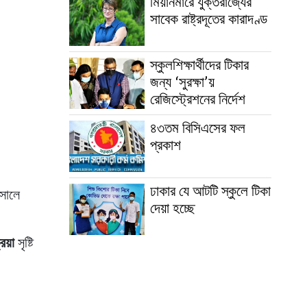
মিয়ানমারে যুক্তরাজ্যের
সাবেক রাষ্ট্রদূতের কারাদণ্ড
স্কুলশিক্ষার্থীদের টিকার
জন্য ‘সুরক্ষা’য়
রেজিস্ট্রেশনের নির্দেশ
৪৩তম বিসিএসের ফল
প্রকাশ
ঢাকার যে আটটি স্কুলে টিকা
 সালে
দেয়া হচ্ছে
িয়া
সৃষ্টি