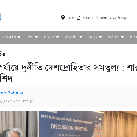
ঢাকা
শুক্রবার , ৭ই আগস্ট, ২০২৬ খ্রিস্টাব্দ
ঞান-প্রযুক্তি
শিক্ষা
বিনোদন
জীবনধারা
স্বাস্থ্য
খেলাধুলা
বিবি
তীয়
য় পর্যায়ে দুর্নীতি দেশদ্রোহিতার সমতুল্য : 
রশিদ
bib Rahman
৪, ২০২৫ ১:৩৩ অপরাহ্ণ