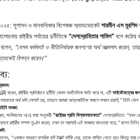
২০২৫: সুশাসন ও মানবাধিকার বিশেষজ্ঞ অ্যাডভোকেট
শারমীন এস মুরশিদ
নায় রাষ্ট্রীয় পর্যায়ের দুর্নীতিকে
“দেশদ্রোহিতার শামিল”
বলে কঠোর ভাষ
ি বলেন,
“যেসব কর্মকর্তা ও নীতিনির্ধারক জনগণের অর্থ আত্মসাৎ করেন, তার
পত্তকেই বিপন্ন করেন।”
ব্য:
প্রভাব:
 করেন, রাষ্ট্রীয় প্রতিষ্ঠানে দুর্নীতি কেবল অর্থনৈতিক ক্ষতি করে না, এটি
সার্বভৌমত্বের জন
হায়তার অর্থ যদি লোপাট হয়, তাহলে আমরা আন্তর্জাতিক অঙ্গনে সম্মান হারাই,”
তিনি যোগ
ইনি সংজ্ঞা:
েন, সংবিধানের ৭(৩) ধারা অনুযায়ী
“রাষ্ট্রের প্রতি বিশ্বাসঘাতকতা”
দেশদ্রোহিতা।
“যখন কে
মাধ্যমে রাষ্ট্রীয় সম্পদ লুণ্ঠন করেন, তখন তা সরাসরি এই সংজ্ঞার আওতায় পড়ে,”
বলেন তিনি।
ংকট:
তোলেন,
“একজন সাধারণ নাগরিক যদি ট্যাক্ট ফাঁকি দেয়, তাকে শাস্তি পেতে হয়। কিন্তু যারা 