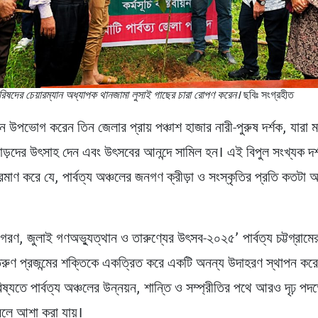
পরিষদের চেয়ারম্যান অধ্যাপক থানজামা লুসাই গাছের চারা রোপণ করেন।
ছবিঃ সংগ্রহীত
 উপভোগ করেন তিন জেলার প্রায় পঞ্চাশ হাজার নারী-পুরুষ দর্শক, যারা 
াড়দের উৎসাহ দেন এবং উৎসবের আনন্দে সামিল হন। এই বিপুল সংখ্যক দর
রমাণ করে যে, পার্বত্য অঞ্চলের জনগণ ক্রীড়া ও সংস্কৃতির প্রতি কতটা 
জাগরণ, জুলাই গণঅভ্যুত্থান ও তারুণ্যের উৎসব-২০২৫’ পার্বত্য চট্টগ্রাম
তরুণ প্রজন্মের শক্তিকে একত্রিত করে একটি অনন্য উদাহরণ স্থাপন ক
যতে পার্বত্য অঞ্চলের উন্নয়ন, শান্তি ও সম্প্রীতির পথে আরও দৃঢ় পদক
বলে আশা করা যায়।