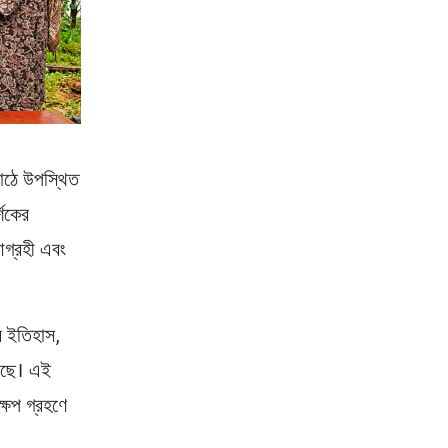
মাঠে উপস্থিত
্শকের
আগ্রহী এবং
ের ইতিহাস,
রেছে। এই
্ষেপ গ্রহণে