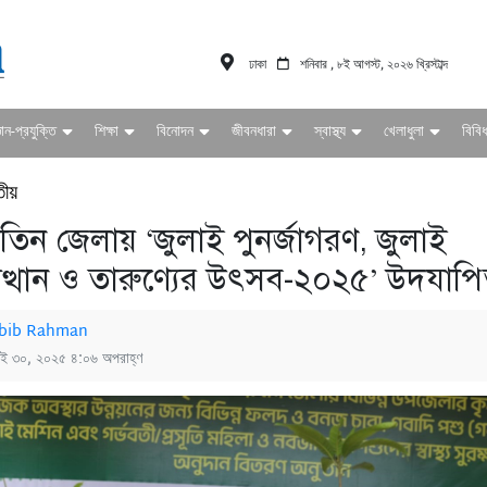
ঢাকা
শনিবার , ৮ই আগস্ট, ২০২৬ খ্রিস্টাব্দ
ঞান-প্রযুক্তি
শিক্ষা
বিনোদন
জীবনধারা
স্বাস্থ্য
খেলাধুলা
বিবি
তীয়
য তিন জেলায় ‘জুলাই পুনর্জাগরণ, জুলাই
ুত্থান ও তারুণ্যের উৎসব-২০২৫’ উদযাপ
bib Rahman
াই ৩০, ২০২৫ ৪:০৬ অপরাহ্ণ