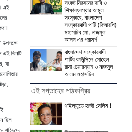
সংকট নিরসনের দাবি ও
’। এই
শিক্ষাব্যবস্থার আমূল
সংস্কারে, বাংলাদেশ
চলের
সংস্কারবাদী পার্টি (বিআরপি)
 করা।
মহাসচিব মো. নাজমুল
আলম এর পরামর্শ
’ উপলক্ষে
বাংলাদেশ সংস্কারবাদী
বান এই তিনটি
পার্টির কাউন্সিলে সোহেল
ে, যা
রানা চেয়ারম্যান ও নাজমুল
আলম মহাসচিব
রতিযোগিতার
ীড়া,
এই সপ্তাহের পাঠকপ্রিয়
থাইল্যান্ডে হাজী সেলিম !
াই
ান ছিল
ানে শহিদদের