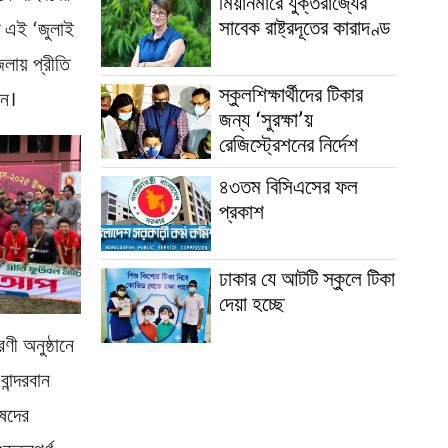
মিয়ানমারে যুক্তরাজ্যের
সাবেক রাষ্ট্রদূতের কারাদণ্ড
ত এই ‘জুলাই
লায় প্রীতি
স্কুলশিক্ষার্থীদের টিকার
েন।
জন্য ‘সুরক্ষা’য়
রেজিস্ট্রেশনের নির্দেশ
৪৩তম বিসিএসের ফল
প্রকাশ
ঢাকার যে আটটি স্কুলে টিকা
দেয়া হচ্ছে
রণী অনুষ্ঠানে
ান্দরবান
িষদের