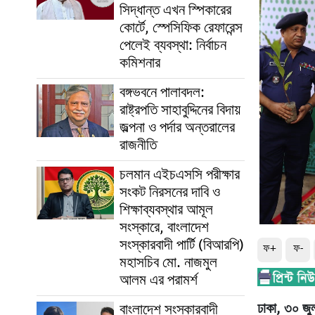
সিদ্ধান্ত এখন স্পিকারের
কোর্টে, স্পেসিফিক রেফারেন্স
পেলেই ব্যবস্থা: নির্বাচন
কমিশনার
বঙ্গভবনে পালাবদল:
রাষ্ট্রপতি সাহাবুদ্দিনের বিদায়
জল্পনা ও পর্দার অন্তরালের
রাজনীতি
চলমান এইচএসসি পরীক্ষার
সংকট নিরসনের দাবি ও
শিক্ষাব্যবস্থার আমূল
সংস্কারে, বাংলাদেশ
সংস্কারবাদী পার্টি (বিআরপি)
ফ+
ফ-
মহাসচিব মো. নাজমুল
আলম এর পরামর্শ
বাংলাদেশ সংস্কারবাদী
ঢাকা, ৩০ জ