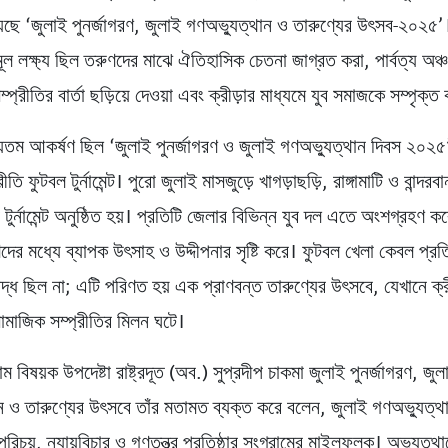
েছে ‘জুলাই পুনর্জাগরণ, জুলাই গণঅভ্যুত্থান ও তারুণ্যের উৎসব-২০২৫
ল লক্ষ্য ছিল তরুণদের মাঝে ঐতিহাসিক চেতনা জাগ্রত করা, পার্বত্য অঞ্
্প্রীতির বার্তা ছড়িয়ে দেওয়া এবং ক্রীড়ার মাধ্যমে যুব সমাজকে সম্পৃক্ত
তম আকর্ষণ ছিল ‘জুলাই পুনর্জাগরণ ও জুলাই গণঅভ্যুত্থান দিবস ২০২৫
ি ফুটবল টুর্নামেন্ট। পুরো জুলাই মাসজুড়ে খাগড়াছড়ি, রাঙ্গামাটি ও বান্দর
 টুর্নামেন্ট অনুষ্ঠিত হয়। প্রতিটি জেলার বিভিন্ন যুব দল এতে অংশগ্রহণ কর
ণদের মধ্যে ব্যাপক উৎসাহ ও উদ্দীপনার সৃষ্টি করে। ফুটবল খেলা কেবল প্
দ্ধ ছিল না; এটি পরিণত হয় এক প্রাণবন্ত তারুণ্যের উৎসবে, যেখানে ক্র
সামাজিক সম্প্রীতির মিলন ঘটে।
গ্রাম বিষয়ক উপদেষ্টা রাষ্ট্রদূত (অব.) সুপ্রদীপ চাকমা জুলাই পুনর্জাগরণ, জুল
ন ও তারুণ্যের উৎসবে তাঁর মতামত ব্যক্ত করে বলেন, জুলাই গণঅভ্যুত্থ
পরিচয়, ন্যায়বিচার ও গণতন্ত্র প্রতিষ্ঠার সংগ্রামের মাইলফলক। অভ্যুত্থ