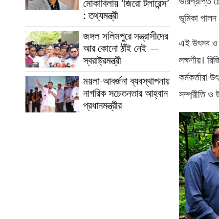
ভারপ্রাপ্ত চে
মোকাবিলায় ‘জিরো টলারেন্স’
: তথ্যমন্ত্রী
ভূমিকা পাল
জঙ্গল সলিমপুরে সন্ত্রাসীদের
এই উৎসব ও টু
আর কোনো ঠাঁই নেই —
স্বরাষ্ট্রমন্ত্রী
লক্ষণীয়। রি
কর্মকর্তারা 
ময়লা-আবর্জনা ব্যবস্থাপনায়
নাগরিক সচেতনতার আহ্বান
সম্প্রীতি ও 
প্রধানমন্ত্রীর