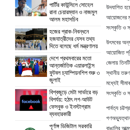
পার্টির কাউন্সিলে সোহেল
উদযাপিত হয়
রানা চেয়ারম্যান ও নাজমুল
আয়োজনের মূ
আলম মহাসচিব
সংস্কৃতি ও সম
হজের প্রাক-নিবন্ধনে
হজযাত্রীদের যেসব তথ্য
উৎসবের অন্য
দিতে বলেছে ধর্ম মন্ত্রণালয়
আয়োজিত প্রীত
দেশে প্রথমবারের মতো
জেলায় তিনটি
আন্তর্জাতিক এয়ারলাইন্স
ফুটবল চ্যাম্পিয়নশিপ শুরু ৩
স্থানীয় তরু
জুলাই
মধ্যেই সীমাব
বিশ্বজুড়ে মেটা সার্ভারে বড়
সংস্কৃতি ও 
বিপর্যয়: হঠাৎ লগ-আউট
ফেসবুক ও ইনস্টাগ্রাম
পার্বত্য চট্ট
ব্যবহারকারী
গণঅভ্যুত্থা
পূর্ণাঙ্গ ডিজিটাল সরকারি
বাঙালির আত্ম