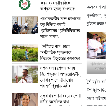
ক্রয় ব্যবস্থার দিকে
আত্মত্যাগ জ
অগ্রসর হচ্ছে বাংলাদেশ
পুনর্জাগরণ, 
প্রধানমন্ত্রীর সঙ্গে জাপানের
ফুটবল ম্যাচ
বড় বিনিয়োগকারি
প্রতিষ্ঠানের প্রতিনিধিদলের
সাথে সাক্ষাৎ
‘নেপিয়ার ঘাস’ চাষে
অর্থনৈতিক স্বচ্ছলতা
ফিরেছে উত্তরের কৃষকদের
প্রীতি ফুটবল ম্
মশক দমন শেখার জন্য
রানার্সআপ 
বিদেশভ্রমণ অপ্রয়োজনীয়,
ডোবার পাশে দাঁড়ানোর
টুর্নামেন্টের
পরামর্শ প্রধানমন্ত্রীর
উপস্থিত ছিলে
মূলধারার গণমাধ্যমের পেশা
জেলা পরিষদের
চর্চায় অনৈতিক বাধা