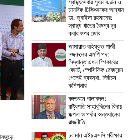
স্বাস্থ্যসেবার সুষম বণ্টন ও
মানবিক চিকিৎসকের আহ্বান
ডা. জুবাইদা রহমানের:
স্বাস্থ্য খাতের বৈষম্য দূর
করার ওপর জোর
জামায়াত বহিষ্কৃত গাজী
নজরুলের এমপি পদ:
সিদ্ধান্ত এখন স্পিকারের
কোর্টে, স্পেসিফিক রেফারেন্স
পেলেই ব্যবস্থা: নির্বাচন
কমিশনার
বঙ্গভবনে পালাবদল:
রাষ্ট্রপতি সাহাবুদ্দিনের বিদায়
জল্পনা ও পর্দার অন্তরালের
রাজনীতি
চলমান এইচএসসি পরীক্ষার
মাসজুড়ে