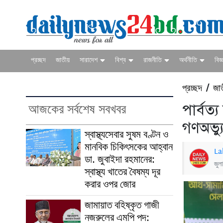
প্রচ্ছদ
জাতীয়
সারাদেশ
বিশ্ব
রাজনীতি
অর্থনীতি
বিজ্
প্রচ্ছদ
জা
/
আজকের সর্বশেষ সবখবর
পার্বত্
গণঅভ্য
স্বাস্থ্যসেবার সুষম বণ্টন ও
মানবিক চিকিৎসকের আহ্বান
La
ডা. জুবাইদা রহমানের:
জুল
স্বাস্থ্য খাতের বৈষম্য দূর
করার ওপর জোর
জামায়াত বহিষ্কৃত গাজী
নজরুলের এমপি পদ: