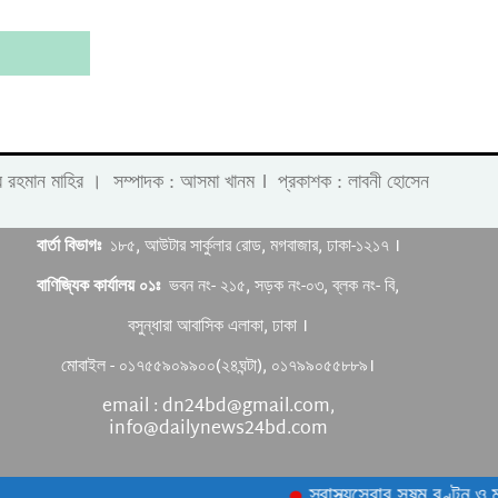
।
 লাবীব রহমান মাহির । সম্পাদক : আসমা খানম
প্রকাশক : লাবনী হোসেন
বার্তা বিভাগঃ
১৮৫, আউটার সার্কুলার রোড, মগবাজার, ঢাকা-১২১৭ ।
বাণিজ্যিক কার্যালয় ০১ঃ
ভবন নং- ২১৫, সড়ক নং-০৩, ব্লক নং- বি,
বসুন্ধারা আবাসিক এলাকা, ঢাকা ।
মোবাইল - ০১৭৫৫৯০৯৯০০(২৪ঘন্টা), ০১৭৯৯০৫৫৮৮৯।
email : dn24bd@gmail.com,
info@dailynews24bd.com
স্বাস্থ্যসেবার সুষম বণ্টন ও মান