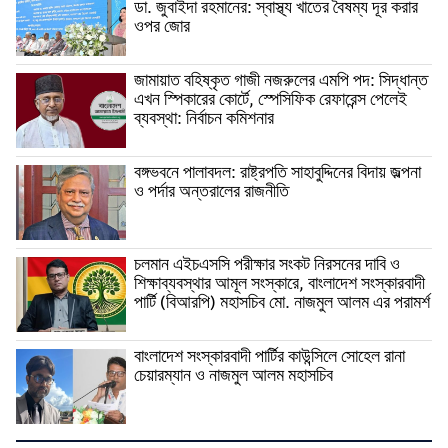
ডা. জুবাইদা রহমানের: স্বাস্থ্য খাতের বৈষম্য দূর করার
ওপর জোর
জামায়াত বহিষ্কৃত গাজী নজরুলের এমপি পদ: সিদ্ধান্ত
এখন স্পিকারের কোর্টে, স্পেসিফিক রেফারেন্স পেলেই
ব্যবস্থা: নির্বাচন কমিশনার
বঙ্গভবনে পালাবদল: রাষ্ট্রপতি সাহাবুদ্দিনের বিদায় জল্পনা
ও পর্দার অন্তরালের রাজনীতি
চলমান এইচএসসি পরীক্ষার সংকট নিরসনের দাবি ও
শিক্ষাব্যবস্থার আমূল সংস্কারে, বাংলাদেশ সংস্কারবাদী
পার্টি (বিআরপি) মহাসচিব মো. নাজমুল আলম এর পরামর্শ
বাংলাদেশ সংস্কারবাদী পার্টির কাউন্সিলে সোহেল রানা
চেয়ারম্যান ও নাজমুল আলম মহাসচিব