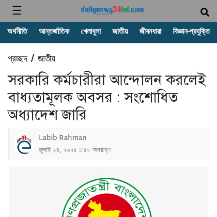
অর্থনীতি
আন্তর্জাতিক
খেলাধুলা
জাতীয়
জীবনধারা
বিজ্ঞান-প্রযুক্তি
প্রচ্ছদ
জাতীয়
/
সরকারি কর্মচারীরা আন্দোলন করলেই
বাধ্যতামূলক অবসর : সংশোধিত
অধ্যাদেশ জারি
Labib Rahman
জুলাই ২৪, ২০২৫ ১:৫৮ অপরাহ্ণ