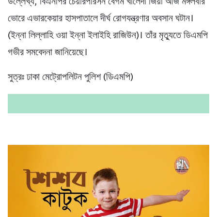
উল্লেখ্য, বিএনপির চেয়ারপারসন বেগম খালেদা জিয়া আজ মঙ্গলবার
ভোরে এভারকেয়ার হাসপাতালে দীর্ঘ রোগযন্ত্রণার অবসান ঘটান।
(ইন্না লিল্লাহি ওয়া ইন্না ইলাইহি রাজিউন)। তাঁর মৃত্যুতে ডিএমপি
গভীর সমবেদনা জানিয়েছে।
সুত্রঃ ঢাকা মেট্রোপলিটন পুলিশ (ডিএমপি)