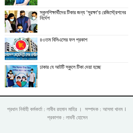
স্কুলশিক্ষার্থীদের টিকার জন্য ‘সুরক্ষা’য় রেজিস্ট্রেশনের
নির্দেশ
৪৩তম বিসিএসের ফল প্রকাশ
ঢাকার যে আটটি স্কুলে টিকা দেয়া হচ্ছে
।
প্রধান নির্বাহী কর্মকর্তা : লাবীব রহমান মাহির । সম্পাদক : আসমা খানম
প্রকাশক : লাবনী হোসেন