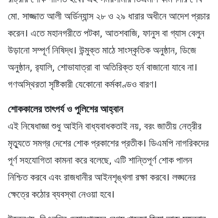
রাষ্ট্রীয় শোক পালিত হবে। এই সময়সীমায় ডিএমপি কমিশনার শেখ
মো. সাজ্জাত আলী অর্ডিন্যান্স ২৮ ও ২৯ ধারার অধীনে আদেশ প্রচার
করেন। এতে মহানগরীতে পটকা, আতশবাজি, ফানুস বা গ্যাস বেলুন
উড়ানো সম্পূর্ণ নিষিদ্ধ। উন্মুক্ত মাঠে সাংস্কৃতিক অনুষ্ঠান, ডিজে
অনুষ্ঠান, র‌্যালি, শোভাযাত্রা বা অতিরিক্ত হর্ন বাজানো যাবে না।
গণঅস্থিরতা সৃষ্টিকারী যেকোনো কর্মকাণ্ডও বারণ।
শোককালের তাৎপর্য ও পুলিশের আহ্বান
এই নিষেধাজ্ঞা শুধু আইনি বাধ্যবাধকতাই নয়, বরং জাতীয় নেত্রীর
মৃত্যুতে সমগ্র দেশের শোক প্রকাশের প্রতীক। ডিএমপি নাগরিকদের
পূর্ণ সহযোগিতা কামনা করে বলেছে, এটি শান্তিপূর্ণ শোক পালন
নিশ্চিত করবে এবং রাজধানীর আইনশৃঙ্খলা রক্ষা করবে। লঙ্ঘনের
ক্ষেত্রে কঠোর ব্যবস্থা নেওয়া হবে।