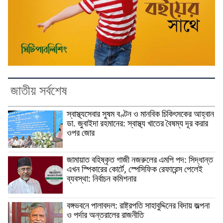
জাতীয় সর্বশেষ
স্বাস্থ্যসেবার সুষম বণ্টন ও মানবিক চিকিৎসকের আহ্বান
ডা. জুবাইদা রহমানের: স্বাস্থ্য খাতের বৈষম্য দূর করার
ওপর জোর
জামায়াত বহিষ্কৃত গাজী নজরুলের এমপি পদ: সিদ্ধান্ত
এখন স্পিকারের কোর্টে, স্পেসিফিক রেফারেন্স পেলেই
ব্যবস্থা: নির্বাচন কমিশনার
বঙ্গভবনে পালাবদল: রাষ্ট্রপতি সাহাবুদ্দিনের বিদায় জল্পনা
ও পর্দার অন্তরালের রাজনীতি