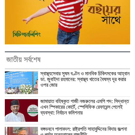
জাতীয় সর্বশেষ
স্বাস্থ্যসেবার সুষম বণ্টন ও মানবিক চিকিৎসকের আহ্বান
ডা. জুবাইদা রহমানের: স্বাস্থ্য খাতের বৈষম্য দূর করার
ওপর জোর
জামায়াত বহিষ্কৃত গাজী নজরুলের এমপি পদ: সিদ্ধান্ত
এখন স্পিকারের কোর্টে, স্পেসিফিক রেফারেন্স পেলেই
ব্যবস্থা: নির্বাচন কমিশনার
বঙ্গভবনে পালাবদল: রাষ্ট্রপতি সাহাবুদ্দিনের বিদায় জল্পনা