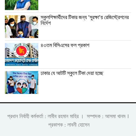
স্কুলশিক্ষার্থীদের টিকার জন্য ‘সুরক্ষা’য় রেজিস্ট্রেশনের
নির্দেশ
৪৩তম বিসিএসের ফল প্রকাশ
ঢাকার যে আটটি স্কুলে টিকা দেয়া হচ্ছে
।
প্রধান নির্বাহী কর্মকর্তা : লাবীব রহমান মাহির । সম্পাদক : আসমা খানম
প্রকাশক : লাবনী হোসেন