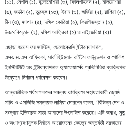
(১১), নেপাল (১), ইন্দোনেশিয়া (৩), ফিলিপাইনস (২), মালয়েশিয়া
(৬), জর্ডান (২), তুরস্ক (১৩), ইরান (৩), জর্জিয়া (২), রাশিয়া (২),
চীন (৩), জাপান (৪), দক্ষিণ কোরিয়া (২), কিরগিজস্তান (২),
উজবেকিস্তান (২), দক্ষিণ আফ্রিকা (২) ও নাইজেরিয়া (৪)।
এছাড়া ভয়েস ফর জাস্টিস, ডেমোক্রেসি ইন্টারন্যাশনাল,
এসএনএএস আফ্রিকা, সার্ক হিউম্যান রাইটস ফাউন্ডেশন ও পোলিশ
ইনস্টিটিউট অব ইন্টারন্যাশনাল অ্যাফেয়ার্সের প্রতিনিধিরা ব্যক্তিগত
উদ্যোগে নির্বাচন পর্যবেক্ষণ করবেন।
আন্তর্জাতিক পর্যবেক্ষকদের সমন্বয় কার্যক্রমে সহায়তাকারী জ্যেষ্ঠ
সচিব ও এসডিজি সমন্বয়ক লামিয়া মোরশেদ বলেন, ‘বিভিন্ন দেশ ও
সংস্থার ইতিবাচক সাড়া আমাদের উৎসাহিত করেছে। এটি অবাধ, সুষ্ঠু
ও অংশগ্রহণমূলক নির্বাচন আয়োজনের ক্ষেত্রে অন্তর্বর্তী সরকারের