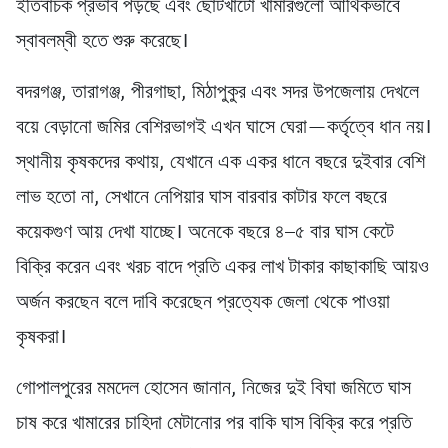
ইতিবাচক প্রভাব পড়ছে এবং ছোটখাটো খামারগুলো আর্থিকভাবে
স্বাবলম্বী হতে শুরু করেছে।
বদরগঞ্জ, তারাগঞ্জ, পীরগাছা, মিঠাপুকুর এবং সদর উপজেলায় দেখলে
বয়ে বেড়ানো জমির বেশিরভাগই এখন ঘাসে ঘেরা—কর্তৃত্বে ধান নয়।
স্থানীয় কৃষকদের কথায়, যেখানে এক একর ধানে বছরে দুইবার বেশি
লাভ হতো না, সেখানে নেপিয়ার ঘাস বারবার কাটার ফলে বছরে
কয়েকগুণ আয় দেখা যাচ্ছে। অনেকে বছরে ৪–৫ বার ঘাস কেটে
বিক্রি করেন এবং খরচ বাদে প্রতি একর লাখ টাকার কাছাকাছি আয়ও
অর্জন করছেন বলে দাবি করেছেন প্রত্যেক জেলা থেকে পাওয়া
কৃষকরা।
গোপালপুরের মমদেল হোসেন জানান, নিজের দুই বিঘা জমিতে ঘাস
চাষ করে খামারের চাহিদা মেটানোর পর বাকি ঘাস বিক্রি করে প্রতি