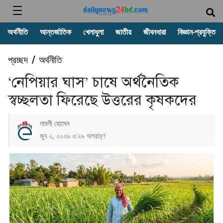
অর্থনীতি
আন্তর্জাতিক
খেলাধুলা
জাতীয়
জীবনধারা
বিজ্ঞান-প্রযুক্তি
প্রচ্ছদ
অর্থনীতি
/
‘নেপিয়ার ঘাস’ চাষে অর্থনৈতিক
স্বচ্ছলতা ফিরেছে উত্তরের কৃষকদের
লাবনী হোসেন
জুন ২, ২০২৬ ৩:২৯ অপরাহ্ণ