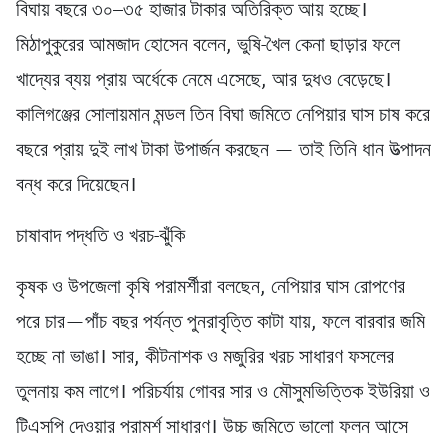
বিঘায় বছরে ৩০–৩৫ হাজার টাকার অতিরিক্ত আয় হচ্ছে।
মিঠাপুকুরের আমজাদ হোসেন বলেন, ভুষি-খৈল কেনা ছাড়ার ফলে
খাদ্যের ব্যয় প্রায় অর্ধেকে নেমে এসেছে, আর দুধও বেড়েছে।
কালিগঞ্জের সোলায়মান মন্ডল তিন বিঘা জমিতে নেপিয়ার ঘাস চাষ করে
বছরে প্রায় দুই লাখ টাকা উপার্জন করছেন — তাই তিনি ধান উত্পাদন
বন্ধ করে দিয়েছেন।
চাষাবাদ পদ্ধতি ও খরচ-ঝুঁকি
কৃষক ও উপজেলা কৃষি পরামর্শীরা বলছেন, নেপিয়ার ঘাস রোপণের
পরে চার—পাঁচ বছর পর্যন্ত পুনরাবৃত্তি কাটা যায়, ফলে বারবার জমি
হচ্ছে না ভাঙা। সার, কীটনাশক ও মজুরির খরচ সাধারণ ফসলের
তুলনায় কম লাগে। পরিচর্যায় গোবর সার ও মৌসুমভিত্তিক ইউরিয়া ও
টিএসপি দেওয়ার পরামর্শ সাধারণ। উচ্চ জমিতে ভালো ফলন আসে