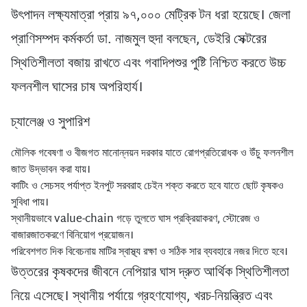
উৎপাদন লক্ষ্যমাত্রা প্রায় ৯৭,০০০ মেট্রিক টন ধরা হয়েছে। জেলা
প্রাণিসম্পদ কর্মকর্তা ডা. নাজমুল হুদা বলছেন, ডেইরি সেক্টরের
স্থিতিশীলতা বজায় রাখতে এবং গবাদিপশুর পুষ্টি নিশ্চিত করতে উচ্চ
ফলনশীল ঘাসের চাষ অপরিহার্য।
চ্যালেঞ্জ ও সুপারিশ
মৌলিক গবেষণা ও বীজগত মানোন্নয়ন দরকার যাতে রোগপ্রতিরোধক ও উঁচু ফলনশীল
জাত উদ্ভাবন করা যায়।
কাটিং ও সেচসহ পর্যাপ্ত ইনপুট সরবরাহ চেইন শক্ত করতে হবে যাতে ছোট কৃষকও
সুবিধা পায়।
স্থানীয়ভাবে value-chain গড়ে তুলতে ঘাস প্রক্রিয়াকরণ, স্টোরেজ ও
বাজারজাতকরণে বিনিয়োগ প্রয়োজন।
পরিবেশগত দিক বিবেচনায় মাটির স্বাস্থ্য রক্ষা ও সঠিক সার ব্যবহারে নজর দিতে হবে।
উত্তরের কৃষকদের জীবনে নেপিয়ার ঘাস দ্রুত আর্থিক স্থিতিশীলতা
নিয়ে এসেছে। স্থানীয় পর্যায়ে গ্রহণযোগ্য, খরচ-নিয়ন্ত্রিত এবং