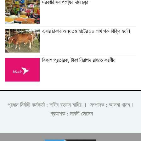
দরকারি সব পণ্যের দাম চড়া
এবার ঢাকার অন্যতম হাটের ১০ লাখ গরু বিক্রি হয়নি
বিকাশ প্রতারক, টাকা নিরাপদ রাখতে করণীয়
।
প্রধান নির্বাহী কর্মকর্তা : লাবীব রহমান মাহির । সম্পাদক : আসমা খানম
প্রকাশক : লাবনী হোসেন