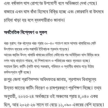
এবং বর্ষাকাল ঘাস রোপণের উপযোগী বলে অভিজ্ঞতা দেখা গেছে।
বাজারে এখন ঘাস বাঁধা হিসেবে বিক্রি হচ্ছে এবং কোরবানি বা উৎসবে
চাহিদা খাড়া হয় বলে ব্যবসায়ীরাও জানান।
অর্থনৈতিক বিশ্লেষণ ও সুফল
খরচ হ্রাস: গরু খাদ্যের খরচ প্রায় ৩০–৪০ শতাংশ কমে আসায় খামারিদের মোট
উৎপাদন ব্যয়ের ওপর সরাসরি ইতিবাচক প্রভাব পড়েছে।
আয়ের বহুবিধ উৎস: খামারি খামারের চাহিদা মেটানোর পর অবিক্রিত ঘাস বিক্রি করে
নগদ আয় বাড়াতে পারছে, যা শিক্ষাবেতন ও পরিবারের খরচে ব্যবহৃত হচ্ছে।
সহায়ক শিল্প: কাটিং (কাটা ঘাস) সরবরাহ, পরিবহন ও স্থানীয় বাজার গড়ে উঠায়
কর্মসংস্থান সৃষ্টি হচ্ছে।
রংপুর জেলা প্রাণিসম্পদ অধিদফতর জানায়, প্রশাসন বিনামূল্যে
উন্নত জাতের কাটিং বিতরণ ও চাষপ্রকরণে প্রশিক্ষণ দিচ্ছে। তথ্য
অনুযায়ী, ২০২৩-২৪ অর্থবছরে ওই অঞ্চলের প্রায় ৪,০৪০ একর
ছিল, আর ২০২৫-২৬ সালে তা বেড়ে ১১,০৯০ একরের বেশি হয়েছে।