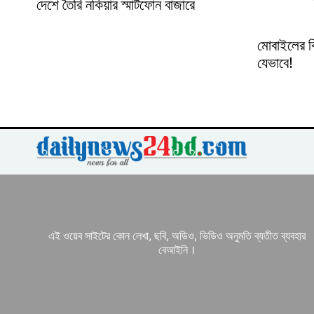
দেশে তৈরি নকিয়ার স্মার্টফোন বাজারে
মোবাইলের ব
যেভাবে!
এই ওয়েব সাইটের কোন লেখা, ছবি, অডিও, ভিডিও অনুমতি ব্যতীত ব্যবহার
বেআইনি ।