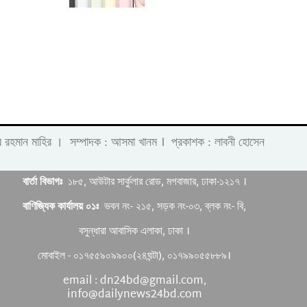
।
 লাবীব রহমান মাহির । সম্পাদক : আসমা খানম
প্রকাশক : লাবনী হোসেন
বার্তা বিভাগঃ
১৮৫, আউটার সার্কুলার রোড, মগবাজার, ঢাকা-১২১৭ ।
বাণিজ্যিক কার্যালয় ০১ঃ
ভবন নং- ২১৫, সড়ক নং-০৩, ব্লক নং- বি,
বসুন্ধারা আবাসিক এলাকা, ঢাকা ।
মোবাইল - ০১৭৫৫৯০৯৯০০(২৪ঘন্টা), ০১৭৯৯০৫৫৮৮৯।
email : dn24bd@gmail.com,
info@dailynews24bd.com