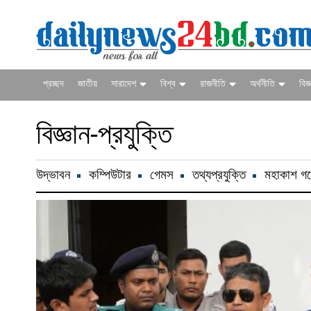
প্রচ্ছদ
জাতীয়
সারাদেশ
বিশ্ব
রাজনীতি
অর্থনীতি
বিজ্
বিজ্ঞান-প্রযুক্তি
উদ্ভাবন
কম্পিউটার
গেমস
তথ্যপ্রযুক্তি
মহাকাশ গব