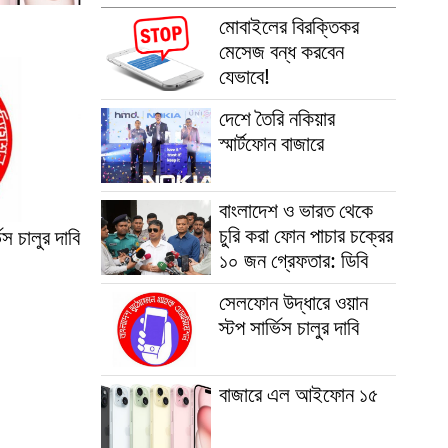
মোবাইলের বিরক্তিকর
মেসেজ বন্ধ করবেন
যেভাবে!
দেশে তৈরি নকিয়ার
স্মার্টফোন বাজারে
বাংলাদেশ ও ভারত থেকে
চুরি করা ফোন পাচার চক্রের
স চালুর দাবি
১০ জন গ্রেফতার: ডিবি
সেলফোন উদ্ধারে ওয়ান
স্টপ সার্ভিস চালুর দাবি
বাজারে এল আইফোন ১৫