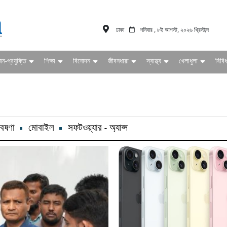
ঢাকা
শনিবার , ৮ই আগস্ট, ২০২৬ খ্রিস্টাব্দ
ঞান-প্রযুক্তি
শিক্ষা
বিনোদন
জীবনধারা
স্বাস্থ্য
খেলাধুলা
বিবি
েষণা
মোবাইল
সফটওয়্যার - অ্যাপ্স