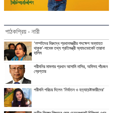
পাঠকপ্রিয় - নারী
‘লম্পটদের বিরুদ্ধে প্রধানমন্ত্রীর পদক্ষেপ অব্যাহত
থাকুক’-সাবেক তথ্য প্রতিমন্ত্রী অ্যাডভোকেট তারানা
হালিম
পরীমনির মামলার প্রধান আসামি নাসির, অমিসহ পাঁচজন
গ্রেপ্তার
পরীমনি পরিচয় দিলেন ‘নির্যাতন ও হত্যাচেষ্টাকারীদের’