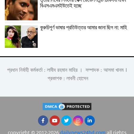
তৃতীয় লিঙ্গের শিশুদের সেক্স ডেভেলপমেন্ট চিকিৎসা এখন
বিএসএমএমইউতেই হচ্ছে
কুরুচিপূর্ণ ভাষার প্রতিউত্তর আমার জানা ছিল না: মাহি
।
প্রধান নির্বাহী কর্মকর্তা : লাবীব রহমান মাহির । সম্পাদক : আসমা খানম
প্রকাশক : লাবনী হোসেন
copyright © 2012-2026
dailynews24bd.com
all rights